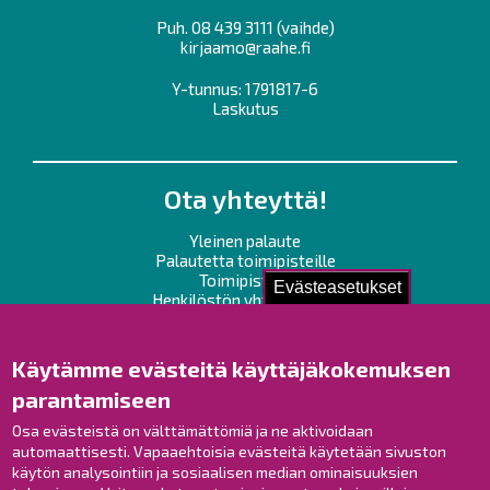
Puh.
08 439 3111
(vaihde)
kirjaamo@raahe.fi
Y-tunnus: 1791817-6
Laskutus
Ota yhteyttä!
Yleinen palaute
Palautetta toimipisteille
Toimipisteet
Evästeasetukset
Henkilöstön yhteystiedot
Opaskartta
Käytämme evästeitä käyttäjäkokemuksen
Raahe Facebookissa
parantamiseen
Raahe Instagramissa
Raahe LinkedInissä
Osa evästeistä on välttämättömiä ja ne aktivoidaan
automaattisesti. Vapaaehtoisia evästeitä käytetään sivuston
Raahe YouTubessa
käytön analysointiin ja sosiaalisen median ominaisuuksien