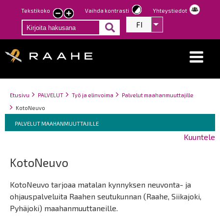
Hyppää
Tekstikoko
Vaihda kontrasti
Yhteystiedot
Pienennä
Suurenna
pääsisältöön
FI
Listaa lisätoiminno
tekstin
tekstin
kokoa
kokoa
Breadcrumbs
You
Etusivu
PALVELUT
Työ ja elinvoima
Palvelut maahanmuuttajille
are
KotoNeuvo
here:
Breadcrumbs
You
PALVELUT MAAHANMUUTTAJILLE
are
Kuuntele
here:
KotoNeuvo
KotoNeuvo tarjoaa matalan kynnyksen neuvonta- ja
ohjauspalveluita Raahen seutukunnan (Raahe, Siikajoki,
Pyhäjoki) maahanmuuttaneille.