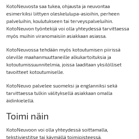
KotoNeuvosta saa tukea, ohjausta ja neuvontaa
esimerkiksi liittyen oleskelulupa-asioihin, perheen
palveluihin, koulutukseen tai terveyspalveluihin.
KotoNeuvon työntekijä voi olla yhteydessä tarvittaessa
myös muihin viranomaisiin asiakkaan asiassa.
KotoNeuvossa tehdään myös kotoutumisen piirissä
oleville maahanmuuttaneille alkukartoituksia ja
kotoutumissuunnitelmia, joissa laaditaan yksilölliset
tavoitteet kotoutumiselle.
KotoNeuvo palvelee suomeksi ja englanniksi sekä
tarvittaessa tulkin välityksellä asiakkaan omalla
äidinkielellä.
Toimi näin
KotoNeuvoon voi olla yhteydessä soittamalla,
tekstiviestitse tai käymällä toimipisteessä.