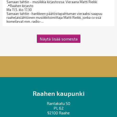
Samaan tahtiin - musiikkia kirjastossa: Vieraana Matti Riekki
📍Raahen kirjasto
Ma 11.5. klo 17.30
Samaan tahtiin -hankkeen päätöstapahtuman vieraaksi saapuu
raahelaislähtöinen musiikkitoimittaja Matti Riekki, jonka cv:ssä
komeilevat mm. radio-...
Näytä lisää somesta
Raahen kaupunki
Rantakatu 50
PL 62
92100 Raahe