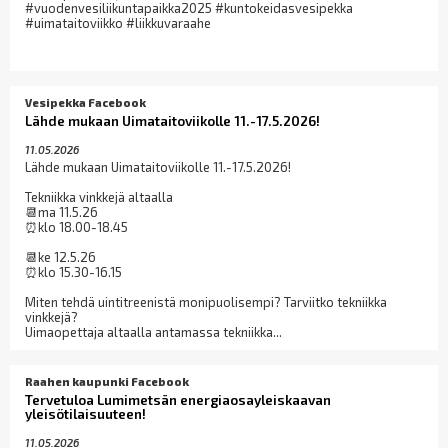
#vuodenvesiliikuntapaikka2025 #kuntokeidasvesipekka
#uimataitoviikko #liikkuvaraahe
Vesipekka Facebook
Lähde mukaan Uimataitoviikolle 11.-17.5.2026!
11.05.2026
Lähde mukaan Uimataitoviikolle 11.-17.5.2026!
Tekniikka vinkkejä altaalla
📆ma 11.5.26
⏰klo 18.00-18.45
📆ke 12.5.26
⏰klo 15.30-16.15
Miten tehdä uintitreenistä monipuolisempi? Tarviitko tekniikka
vinkkejä?
Uimaopettaja altaalla antamassa tekniikka...
Raahen kaupunki Facebook
Tervetuloa Lumimetsän energiaosayleiskaavan
yleisötilaisuuteen!
11.05.2026