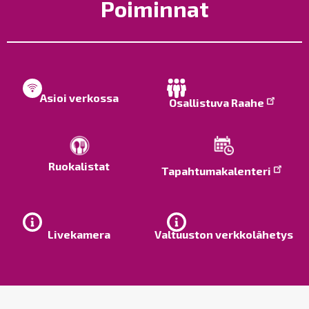
Poiminnat
Asioi verkossa
Osallistuva Raahe
Ruokalistat
Tapahtumakalenteri
Livekamera
Valtuuston verkkolähetys