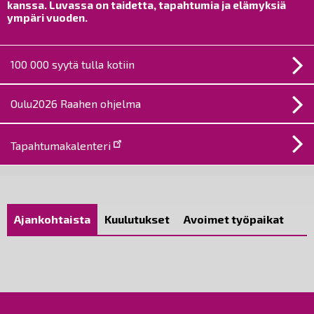
kanssa. Luvassa on taidetta, tapahtumia ja elämyksiä
ympäri vuoden.
100 000 syytä tulla kotiin
Oulu2026 Raahen ohjelma
Tapahtumakalenteri
Raahen
Ajankohtaista
Kuulutukset
Avoimet työpaikat
kaupunki