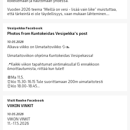
kokeilemaan ja nauttimaan yhdessä.
Vuoden 2026 teema “Meillä on vesi - lisää vain liike” muistuttaa,
että tärkeintä ei ole täydellisyys, vaan mukaan lähteminen....
Vesipekka Facebook
Photos from Kuntokeidas Vesipekka's post
10.05.2026
Alkava viikko on Uimataitoviikko 💦🏊
Uimataitoviikon ohjelma Kuntokeidas Vesipekassa!
📍Kaikki viikon tapahtumat uintimaksulla! Ei ennakkoon
ilmoittautumista, riittää kun tulet!
📆Ma 11.5.
⏰klo 15.30-16.15 Tule suorittamaan 200m uimataitotesti
⏰klo 18.00-18.45...
Visit Raahe Facebook
VIIKON VINKIT
10.05.2026
VIIKON VINKIT
11.-17.5.2026