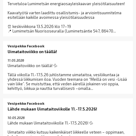
Tervetuloa Lumimetsän energiaosayleiskaavan yleisötilaisuuteen!
Kaavatyötä varten laadittu osallistumis- ja arviointisuunnitelma
esitellään kaikille avoimessa yleisötilaisuudessa
⏰ keskiviikkona 13.5.2026 klo 17–19
📍 Lumimetsän Nuorisoseuralla (Lumimetsäntie 547, 86470...
Vesipekka Facebook
Uimataitoviikko on täällä!
11.05.2026
Uimataitoviikko on täällä! 💦
Tällä viikolla 11.-17.5.26 juhlistamme uimataitoa, vesiliikuntaa ja
yhdessä liikkumisen iloa. Vuoden teemana on “Meillä on vesi -Lisää
vain liike”. Se muistuttaa, että veden äärellä jokainen voi oppia,
kehittyö, liikkua ja nauttia turvallisesti –omalla...
Vesipekka Facebook
Lähde mukaan Uimataitoviikolle 11.-17.5.2026!
10.05.2026
Lähde mukaan Uimataitoviikolle 11.-17.5.2026! 💦
Uimataito viikko kutsuu kaikenikäiset liikkeelle veteen – oppimaan,