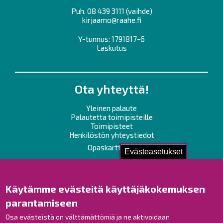
Puh.
08 439 3111
(vaihde)
kirjaamo@raahe.fi
Y-tunnus: 1791817-6
Laskutus
Ota yhteyttä!
Yleinen palaute
Palautetta toimipisteille
Toimipisteet
Henkilöstön yhteystiedot
Opaskartta
Evästeasetukset
Raahe Facebookissa
Raahe Instagramissa
Käytämme evästeitä käyttäjäkokemuksen
Raahe LinkedInissä
parantamiseen
Raahe YouTubessa
Osa evästeistä on välttämättömiä ja ne aktivoidaan