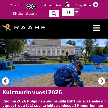
Hyppää
Tekstikoko
Vaihda kontrasti
Yhteystiedot
Pienennä
Suurenna
pääsisältöön
FI
Listaa lisätoiminno
tekstin
tekstin
kokoa
kokoa
Kulttuurin vuosi 2026
Vuonna 2026 Pohjoinen Suomi juhlii kulttuuria ja Raahe on
ylpeästi osa tätä suurta juhlaa yhdessä 39 muun kunnan