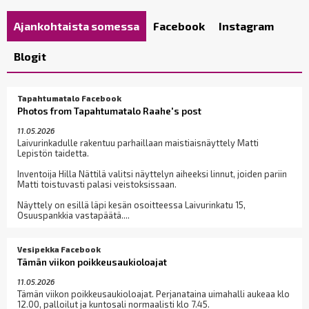
Ajankohtaista somessa
Facebook
Instagram
Blogit
Tapahtumatalo Facebook
Photos from Tapahtumatalo Raahe's post
11.05.2026
Laivurinkadulle rakentuu parhaillaan maistiaisnäyttely Matti
Lepistön taidetta.
Inventoija Hilla Nättilä valitsi näyttelyn aiheeksi linnut, joiden pariin
Matti toistuvasti palasi veistoksissaan.
Näyttely on esillä läpi kesän osoitteessa Laivurinkatu 15,
Osuuspankkia vastapäätä....
Vesipekka Facebook
Tämän viikon poikkeusaukioloajat
11.05.2026
Tämän viikon poikkeusaukioloajat. Perjanataina uimahalli aukeaa klo
12.00, palloilut ja kuntosali normaalisti klo 7.45.