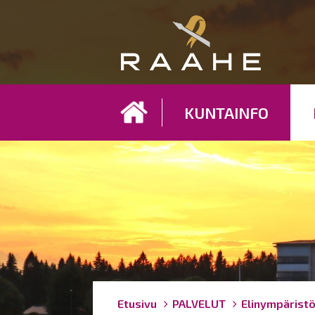
Koh
KUNTAINFO
Breadcrumbs
You
Etusivu
PALVELUT
Elinympärist