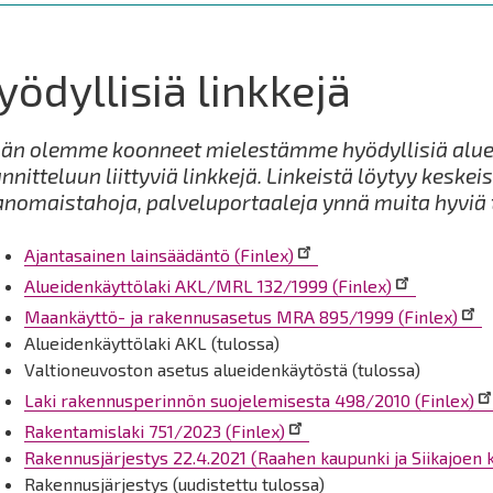
yödyllisiä linkkejä
än olemme koonneet mielestämme hyödyllisiä aluei
nnitteluun liittyviä linkkejä. Linkeistä löytyy keskeis
anomaistahoja, palveluportaaleja ynnä muita hyviä t
Ajantasainen lainsäädäntö (Finlex)
Alueidenkäyttölaki AKL/MRL 132/1999 (Finlex)
Maankäyttö- ja rakennusasetus MRA 895/1999 (Finlex)
Alueidenkäyttölaki AKL (tulossa)
Valtioneuvoston asetus alueidenkäytöstä (tulossa)
Laki rakennusperinnön suojelemisesta 498/2010 (Finlex)
Rakentamislaki 751/2023 (Finlex)
Rakennusjärjestys 22.4.2021 (Raahen kaupunki ja Siikajoen 
Rakennusjärjestys (uudistettu tulossa)