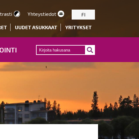
trasti
Yhteystiedot
FI
RET
UUDET ASUKKAAT
YRITYKSET
OINTI