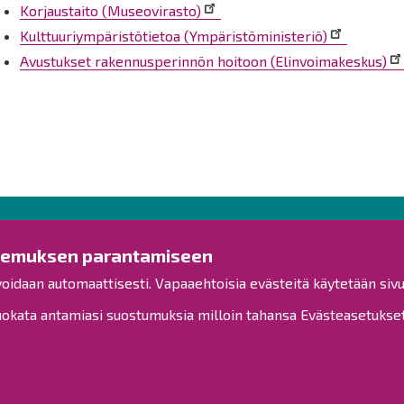
Korjaustaito (Museovirasto)
Kulttuuri­ympäristö­tietoa (Ympäristöministeriö)
Avustukset rakennusperinnön hoitoon (Elinvoimakeskus)
Ota yhteyttä!
Tut
kemuksen parantamiseen
voidaan automaattisesti. Vapaaehtoisia evästeitä käytetään sivu
Yleinen palaute
Esitysl
Palautetta toimipisteille
kata antamiasi suostumuksia milloin tahansa Evästeasetukset-
Viranh
Toimipisteet
Henkilöstön yhteystiedot
Kuulut
Opaskartta
Henkil
Saavu
Raahe Facebookissa