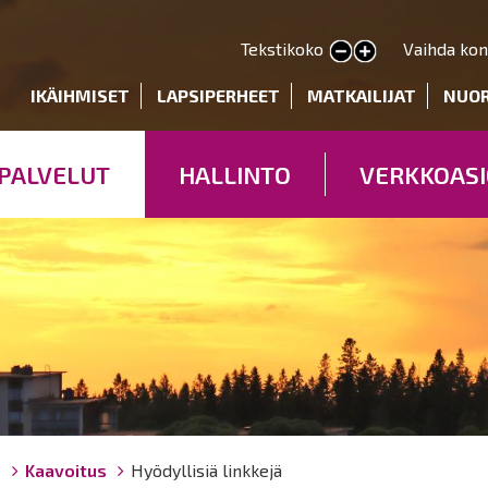
Hyppää
pääsisältöön
Tekstikoko
Vaihda kon
Pienennä tekstin kokoa
Suurenna tekstin kokoa
deryhmät
IKÄIHMISET
LAPSIPERHEET
MATKAILIJAT
NUO
PALVELUT
HALLINTO
VERKKOASI
ö
Kaavoitus
Hyödyllisiä linkkejä