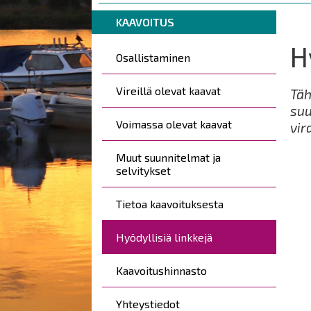
are
Breadcrumbs
You
here:
KAAVOITUS
are
H
Päävalikko
here:
Osallistaminen
Vireillä olevat kaavat
Täh
suu
Voimassa olevat kaavat
vir
Muut suunnitelmat ja
selvitykset
Tietoa kaavoituksesta
Hyödyllisiä linkkejä
Kaavoitushinnasto
Yhteystiedot