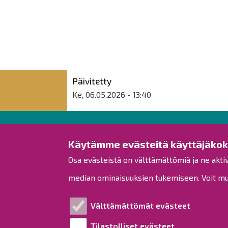
Päivitetty
Ke, 06.05.2026 - 13:40
Raahen kaupunki
Käytämme evästeitä käyttäjäko
Osa evästeistä on välttämättömiä ja ne akti
Rantakatu 50
PL 62
median ominaisuuksien tukemiseen. Voit muo
92100 Raahe
Puh.
08 439 3111
(vaihde)
Välttämättömät evästeet
kirjaamo@raahe.fi
Tilastolliset evästeet