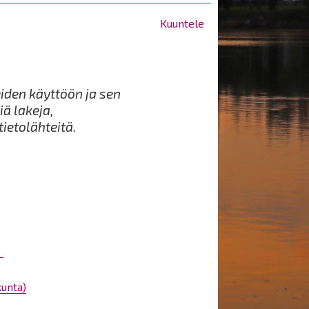
Kuuntele
den käyttöön ja sen
iä lakeja,
ietolähteitä.
kunta)