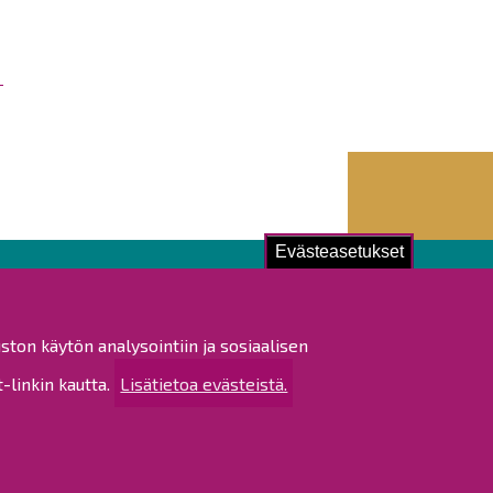
Evästeasetukset
ustu!
ston käytön analysointiin ja sosiaalisen
istat ja pöytäkirjat
linkin kautta.
Lisätietoa evästeistä.
altijapäätökset
ukset
ötietojen käsittely
tettavuusseloste