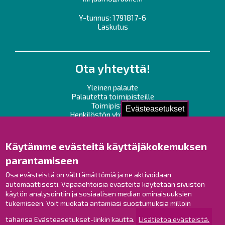
Y-tunnus: 1791817-6
Laskutus
Ota yhteyttä!
Yleinen palaute
Palautetta toimipisteille
Toimipisteet
Evästeasetukset
Henkilöstön yhteystiedot
Opaskartta
Käytämme evästeitä käyttäjäkokemuksen
Raahe Facebookissa
parantamiseen
Raahe Instagramissa
Raahe LinkedInissä
Osa evästeistä on välttämättömiä ja ne aktivoidaan
automaattisesti. Vapaaehtoisia evästeitä käytetään sivuston
Raahe YouTubessa
käytön analysointiin ja sosiaalisen median ominaisuuksien
tukemiseen. Voit muokata antamiasi suostumuksia milloin
tahansa Evästeasetukset-linkin kautta.
Lisätietoa evästeistä.