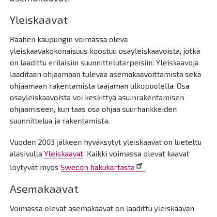
Yleiskaavat
Raahen kaupungin voimassa oleva
yleiskaavakokonaisuus koostuu osayleiskaavoista, jotka
on laadittu erilaisiin suunnittelutarpeisiin. Yleiskaavoja
laaditaan ohjaamaan tulevaa asemakaavoittamista sekä
ohjaamaan rakentamista taajaman ulkopuolella. Osa
osayleiskaavoista voi keskittyä asuinrakentamisen
ohjaamiseen, kun taas osa ohjaa suurhankkeiden
suunnittelua ja rakentamista.
Vuoden 2003 jälkeen hyväksytyt yleiskaavat on lueteltu
alasivulla
Yleiskaavat
. Kaikki voimassa olevat kaavat
löytyvät myös
Swecon hakukartasta
.
Asemakaavat
Voimassa olevat asemakaavat on laadittu yleiskaavan