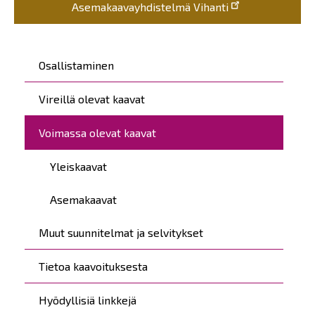
Asemakaavayhdistelmä Vihanti
Päävalikko
Osallistaminen
Vireillä olevat kaavat
Voimassa olevat kaavat
Yleiskaavat
Asemakaavat
Muut suunnitelmat ja selvitykset
Tietoa kaavoituksesta
Hyödyllisiä linkkejä