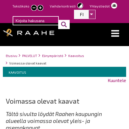
Hyppää
Tekstikoko
Vaihda kontrasti
Yhteystiedot
Pienennä
Suurenna
pääsisältöön
FI
Listaa lisätoiminno
tekstin
tekstin
kokoa
kokoa
Breadcrumbs
You
Etusivu
PALVELUT
Elinympäristö
Kaavoitus
are
Voimassa olevat kaavat
here:
Breadcrumbs
You
KAAVOITUS
are
Kuuntele
here:
Voimassa olevat kaavat
Tältä sivulta löydät Raahen kaupungin
alueella voimassa olevat yleis- ja
asemakaavat.