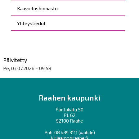
Kaavoitushinnasto
Yhteystiedot
Päivitetty
Pe, 03.07.2026 - 09:58
Raahen kaupunki
Rantakatu 50
PL 62
92100 Raahe
Puh.
08 439 3111
(vaihde)
kirjaamo@raahe.fi