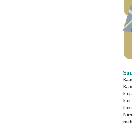
Suu
Kaav
Kaa
kaav
kaup
kaav
Nim
mahd