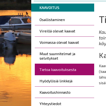
are
Breadcrumbs
You
here:
KAAVOITUS
are
T
Päävalikko
here:
Osallistaminen
Vireillä olevat kaavat
Kau
toi
Voimassa olevat kaavat
käy
K
Muut suunnitelmat ja
selvitykset
Kaav
Tietoa kaavoituksesta
(kaa
lähi
Hyödyllisiä linkkejä
sisä
Kaavoitushinnasto
Yhteystiedot