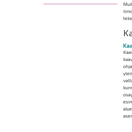
Muit
ilmo
teke
K
Ka
Kaav
kaav
ohja
ylei
valt
kunn
osay
esi
alue
asem