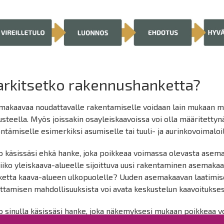
rkitsetko rakennushanketta?
makaavaa noudattavalle rakentamiselle voidaan lain mukaan m
steella. Myös joissakin osayleiskaavoissa voi olla määritetty
tämiselle esimerkiksi asumiselle tai tuuli- ja aurinkovoimaloil
 käsissäsi ehkä hanke, joka poikkeaa voimassa olevasta asemak
iiko yleiskaava-alueelle sijoittuva uusi rakentaminen asemaka
ketta kaava-alueen ulkopuolelle? Uuden asemakaavan laatimis
ttamisen mahdollisuuksista voi avata keskustelun kaavoitukses
o sinulla käsissäsi hanke, joka näkemyksesi mukaan poikkeaa 
vasta on mahdollista poiketa, mutta poikkeamiseen on oltava e