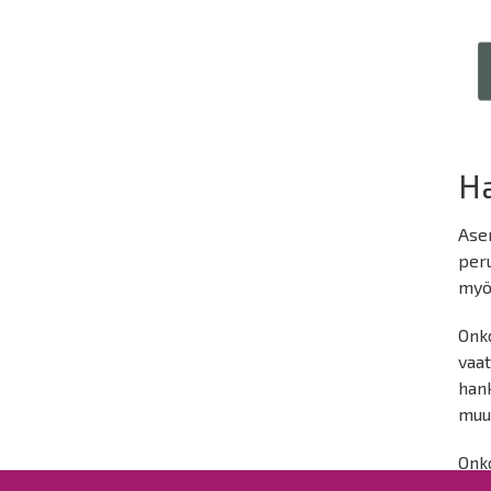
Ha
Ase
peru
myön
Onko
vaat
han
muu
Onk
Kaa