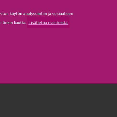
ston käytön analysointiin ja sosiaalisen
ittävimmillä taajaman
linkin kautta.
Lisätietoa evästeistä.
a tulee tiedustella
dessä aiotun poikkeamisen
tilanteesta. Kaavoitukseen voi
postilla osoitteeseen
avoituksen verkkosivuston
i kysyä mittausosastolta.
sta. Neuvoa voi aina kysyä,
 tontin omistaja tai haltija itse.