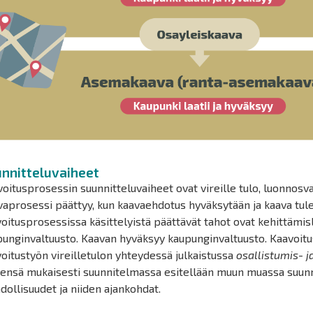
nnitteluvaiheet
oitusprosessin suunnitteluvaiheet ovat vireille tulo, luonnosv
vaprosessi päättyy, kun kaavaehdotus hyväksytään ja kaava tu
oitusprosessissa käsittelyistä päättävät tahot ovat kehittämisl
unginvaltuusto. Kaavan hyväksyy kaupunginvaltuusto. Kaavoitu
oitustyön vireilletulon yhteydessä julkaistussa
osallistumis- 
ensä mukaisesti suunnitelmassa esitellään muun muassa suunn
ollisuudet ja niiden ajankohdat.