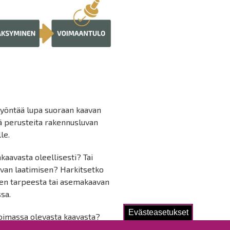
yöntää lupa suoraan kaavan
nä perusteita rakennusluvan
le.
aavasta oleellisesti? Tai
avan laatimisen? Harkitsetko
en tarpeesta tai asemakaavan
sa.
Evästeasetukset
voimassa olevasta kaavasta?
rityinen syy eikä poikkeaminen