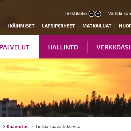
Hyppää
pääsisältöön
Tekstikoko
Vaihda kon
Pienennä tekstin kokoa
Suurenna tekstin kokoa
deryhmät
IKÄIHMISET
LAPSIPERHEET
MATKAILIJAT
NUO
PALVELUT
HALLINTO
VERKKOASI
ö
Kaavoitus
Tietoa kaavoituksesta