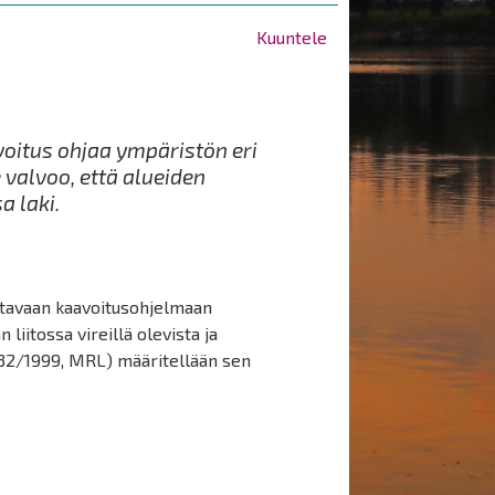
Kuuntele
voitus ohjaa ympäristön eri
 valvoo, että alueiden
 laki.
ittavaan kaavoitusohjelmaan
liitossa vireillä olevista ja
 (132/1999, MRL) määritellään sen