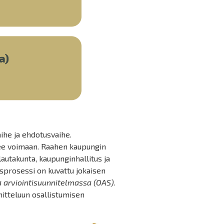
aihe ja ehdotusvaihe.
lee voimaan. Raahen kaupungin
autakunta, kaupunginhallitus ja
sprosessi on kuvattu jokaisen
ja arviointisuunnitelmassa (OAS)
.
itteluun osallistumisen