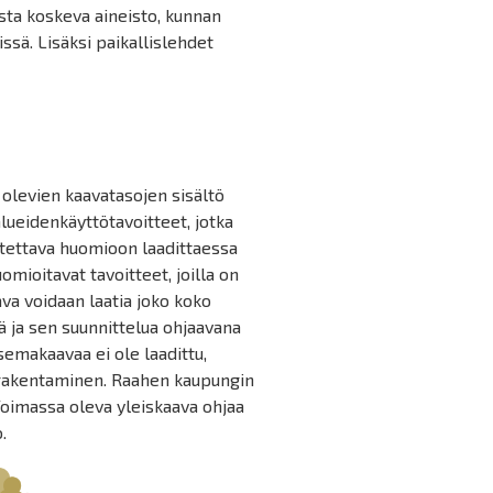
usta koskeva aineisto, kunnan
issä. Lisäksi paikallislehdet
 olevien kaavatasojen sisältö
lueidenkäyttötavoitteet, jotka
otettava huomioon laadittaessa
mioitavat tavoitteet, joilla on
ava voidaan laatia joko koko
 ja sen suunnittelua ohjaavana
semakaavaa ei ole laadittu,
arakentaminen. Raahen kaupungin
Voimassa oleva yleiskaava ohjaa
.