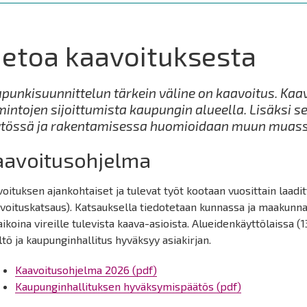
ietoa kaavoituksesta
punkisuunnittelun tärkein väline on kaavoitus. Kaa
mintojen sijoittumista kaupungin alueella. Lisäksi se
tössä ja rakentamisessa huomioidaan muun muassa
aavoitusohjelma
oituksen ajankohtaiset ja tulevat työt kootaan vuosittain laad
voituskatsaus). Katsauksella tiedotetaan kunnassa ja maakunnan 
aikoina vireille tulevista kaava-asioista. Alueidenkäyttölaissa
ltö ja kaupunginhallitus hyväksyy asiakirjan.
Kaavoitusohjelma 2026 (pdf)
Kaupunginhallituksen hyväksymispäätös (pdf)