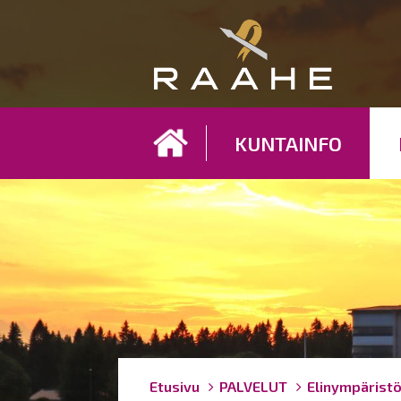
Koh
KUNTAINFO
Breadcrumbs
You
Etusivu
PALVELUT
Elinympärist