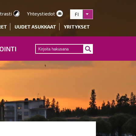
trasti
Yhteystiedot
FI
Listaa lisätoiminnot
RET
UUDET ASUKKAAT
YRITYKSET
OINTI