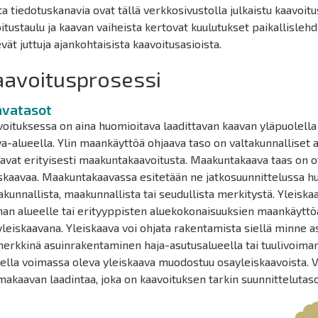
a tiedotuskanavia ovat tällä verkkosivustolla julkaistu kaavoit
itustaulu ja kaavan vaiheista kertovat kuulutukset paikallislehd
vät juttuja ajankohtaisista kaavoitusasioista.
aavoitusprosessi
avatasot
oituksessa on aina huomioitava laadittavan kaavan yläpuolella
a-alueella. Ylin maankäyttöä ohjaava taso on valtakunnalliset a
avat erityisesti maakuntakaavoitusta. Maakuntakaava taas on 
skaavaa. Maakuntakaavassa esitetään ne jatkosuunnittelussa huo
akunnallista, maakunnallista tai seudullista merkitystä. Yleiska
an alueelle tai erityyppisten aluekokonaisuuksien maankäyttöä
leiskaavana. Yleiskaava voi ohjata rakentamista siellä minne a
merkkinä asuinrakentaminen haja-asutusalueella tai tuulivoim
ella voimassa oleva yleiskaava muodostuu osayleiskaavoista. 
akaavan laadintaa, joka on kaavoituksen tarkin suunnittelutaso