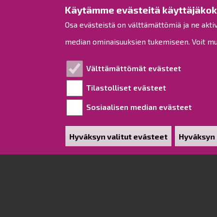
Käytämme evästeitä käyttäjäko
saa 
Osa evästeistä on välttämättömiä ja ne akti
Taaj
median ominaisuuksien tukemiseen. Voit muo
lähi
rak
mer
Välttämättömät evästeet
Tilastolliset evästeet
Kun 
oll
Sosiaalisen median evästeet
kaav
etus
Rake
Hyväksyn valitut evästeet
Hyväksyn 
Poista hy
tois