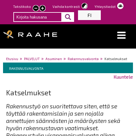
Hyppää
Tekstikoko
Vaihda kontrasti
Yhteystiedot
Pienennä
Suurenna
pääsisältöön
FI
tekstin
tekstin
kokoa
kokoa
Breadcrumbs
You
Etusivu
PALVELUT
Asuminen
Rakennusvalvonta
Katselmukset
Breadcrumbs
are
You
RAKENNUSVALVONTA
here:
are
Kuuntele
here:
Katselmukset
Rakennustyö on suoritettava siten, että se
täyttää rakentamislain ja sen nojalla
annettujen säännösten ja määräysten sekä
hyvän rakennustavan vaatimukset.
Rakennustyön viranomaisvalvonta alkaa