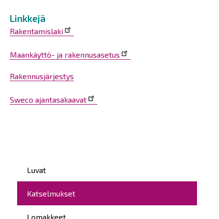
Linkkejä
Rakentamislaki
Maankäyttö- ja rakennusasetus
Rakennusjärjestys
Sweco ajantasakaavat
Päävalikko
Luvat
Katselmukset
Lomakkeet