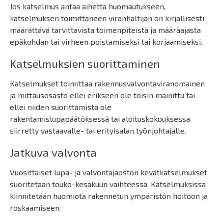
Jos katselmus antaa aihetta huomautukseen,
katselmuksen toimittaneen viranhaltijan on kirjallisesti
määrättävä tarvittavista toimenpiteistä ja määräajasta
epäkohdan tai virheen poistamiseksi tai korjaamiseksi.
Katselmuksien suorittaminen
Katselmukset toimittaa rakennusvalvontaviranomainen
ja mittausosasto ellei erikseen ole toisin mainittu tai
ellei niiden suorittamista ole
rakentamislupapäätöksessä tai aloituskokouksessa
siirretty vastaavalle- tai erityisalan työnjohtajalle.
Jatkuva valvonta
Vuosittaiset lupa- ja valvontajaoston kevätkatselmukset
suoritetaan touko-kesäkuun vaihteessa. Katselmuksissa
kiinnitetään huomiota rakennetun ympäristön hoitoon ja
roskaamiseen.