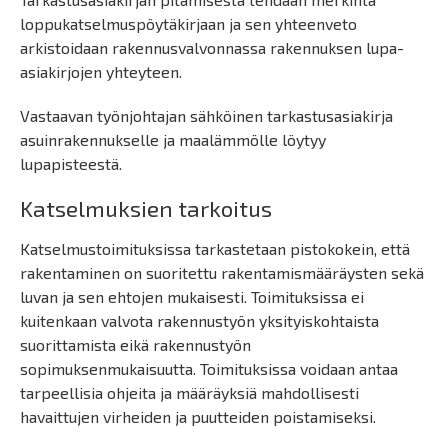
loppukatselmuspöytäkirjaan ja sen yhteenveto
arkistoidaan rakennusvalvonnassa rakennuksen lupa-
asiakirjojen yhteyteen.
Vastaavan työnjohtajan sähköinen tarkastusasiakirja
asuinrakennukselle ja maalämmölle löytyy
lupapisteestä.
Katselmuksien tarkoitus
Katselmustoimituksissa tarkastetaan pistokokein, että
rakentaminen on suoritettu rakentamismääräysten sekä
luvan ja sen ehtojen mukaisesti. Toimituksissa ei
kuitenkaan valvota rakennustyön yksityiskohtaista
suorittamista eikä rakennustyön
sopimuksenmukaisuutta. Toimituksissa voidaan antaa
tarpeellisia ohjeita ja määräyksiä mahdollisesti
havaittujen virheiden ja puutteiden poistamiseksi.