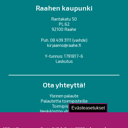
Raahen kaupunki
Rantakatu 50
PL 62
92100 Raahe
Puh.
08 439 3111
(vaihde)
kirjaamo@raahe.fi
Y-tunnus: 1791817-6
Laskutus
Ota yhteyttä!
Yleinen palaute
Palautetta toimipisteille
Toimipisteet
Evästeasetukset
Henkilöstön yhteystiedot
Opaskartta