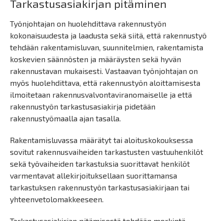
Tarkastusasiakirjan pitäminen
Työnjohtajan on huolehdittava rakennustyön
kokonaisuudesta ja laadusta sekä siitä, että rakennustyö
tehdään rakentamisluvan, suunnitelmien, rakentamista
koskevien säännösten ja määräysten sekä hyvän
rakennustavan mukaisesti. Vastaavan työnjohtajan on
myös huolehdittava, että rakennustyön aloittamisesta
ilmoitetaan rakennusvalvontaviranomaiselle ja että
rakennustyön tarkastusasiakirja pidetään
rakennustyömaalla ajan tasalla.
Rakentamisluvassa määrätyt tai aloituskokouksessa
sovitut rakennusvaiheiden tarkastusten vastuuhenkilöt
sekä työvaiheiden tarkastuksia suorittavat henkilöt
varmentavat allekirjoituksellaan suorittamansa
tarkastuksen rakennustyön tarkastusasiakirjaan tai
yhteenvetolomakkeeseen.
Tarkastusasiakirjan pitämisestä tehdään merkintä