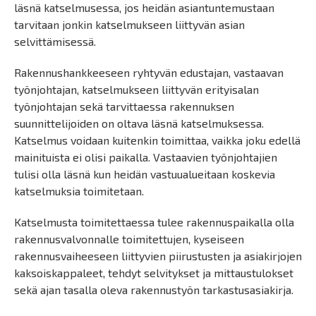
läsnä katselmusessa, jos heidän asiantuntemustaan
tarvitaan jonkin katselmukseen liittyvän asian
selvittämisessä.
Rakennushankkeeseen ryhtyvän edustajan, vastaavan
työnjohtajan, katselmukseen liittyvän erityisalan
työnjohtajan sekä tarvittaessa rakennuksen
suunnittelijoiden on oltava läsnä katselmuksessa.
Katselmus voidaan kuitenkin toimittaa, vaikka joku edellä
mainituista ei olisi paikalla. Vastaavien työnjohtajien
tulisi olla läsnä kun heidän vastuualueitaan koskevia
katselmuksia toimitetaan.
Katselmusta toimitettaessa tulee rakennuspaikalla olla
rakennusvalvonnalle toimitettujen, kyseiseen
rakennusvaiheeseen liittyvien piirustusten ja asiakirjojen
kaksoiskappaleet, tehdyt selvitykset ja mittaustulokset
sekä ajan tasalla oleva rakennustyön tarkastusasiakirja.