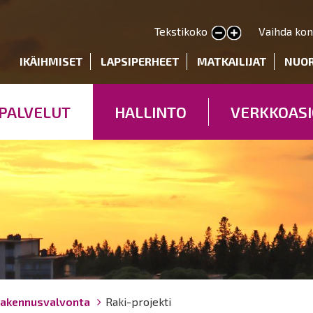
Hyppää
pääsisältöön
Tekstikoko
Vaihda kon
Pienennä tekstin kokoa
Suurenna tekstin kokoa
deryhmät
IKÄIHMISET
LAPSIPERHEET
MATKAILIJAT
NUO
PALVELUT
HALLINTO
VERKKOASI
akennusvalvonta
Raki-projekti