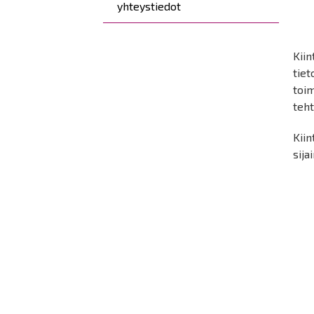
yhteystiedot
Kiin
tiet
toi
teht
Kiin
sija