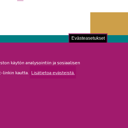
Evästeasetukset
ustu!
ston käytön analysointiin ja sosiaalisen
istat ja pöytäkirjat
linkin kautta.
Lisätietoa evästeistä.
altijapäätökset
ukset
ötietojen käsittely
tettavuusseloste
rtta
 sivustosta