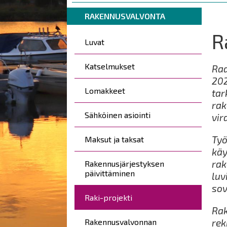
are
Breadcrumbs
You
here:
RAKENNUSVALVONTA
are
R
Päävalikko
here:
Luvat
Katselmukset
Raa
202
Lomakkeet
tar
rak
Sähköinen asiointi
vir
Työ
Maksut ja taksat
käy
rak
Rakennusjärjestyksen
päivittäminen
luv
sov
Raki-projekti
Rak
Rakennusvalvonnan
rek