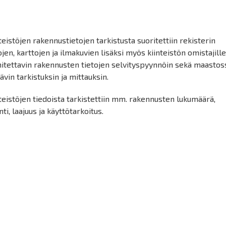
teistöjen rakennustietojen tarkistusta suoritettiin rekisterin
ojen, karttojen ja ilmakuvien lisäksi myös kiinteistön omistajill
mitettavin rakennusten tietojen selvityspyynnöin sekä maastos
ävin tarkistuksin ja mittauksin.
teistöjen tiedoista tarkistettiin mm. rakennusten lukumäärä,
inti, laajuus ja käyttötarkoitus.