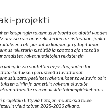
aki-projekti
hen kaupungin rakennusvalvonta on aloitti vuoden
2 alussa rakennusrekisterien tarkistustyön, jonka
koituksena oli parantaa kaupungin ylläpitämän
ennusrekisterin sisältöä ja saattaa ajan tasalle
anomaisten rakennustietojen rekisterejä.
n yhteydessä saatettiin myös laajuuden tai
ttötarkoituksen perusteella luvattomat
ennuslupatarpeelliset rakennukset soveltuvin osin
ituksen piiriin ja annettiin rakennusluvalle
eltumattomille rakennuksille toimenpidekehotus.
i projektiin liittyviä tietojen muutoksia tulee
isteriin vielä talven 2025-2026 aikana.