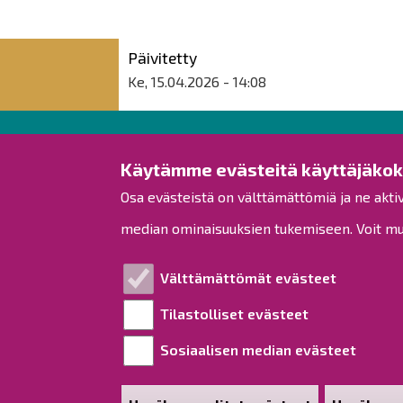
Päivitetty
Ke, 15.04.2026 - 14:08
Raahen kaupunki
Käytämme evästeitä käyttäjäko
Osa evästeistä on välttämättömiä ja ne akti
Rantakatu 50
PL 62
median ominaisuuksien tukemiseen. Voit muo
92100 Raahe
Puh.
08 439 3111
(vaihde)
Välttämättömät evästeet
kirjaamo@raahe.fi
Tilastolliset evästeet
Y-tunnus: 1791817-6
Laskutus
Sosiaalisen median evästeet