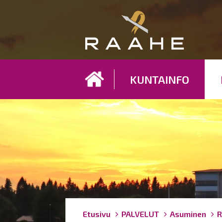
Koh
KUNTAINFO
Breadcrumbs
You
Etusivu
PALVELUT
Asuminen
R