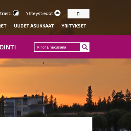
trasti
Yhteystiedot
FI
RET
UUDET ASUKKAAT
YRITYKSET
OINTI