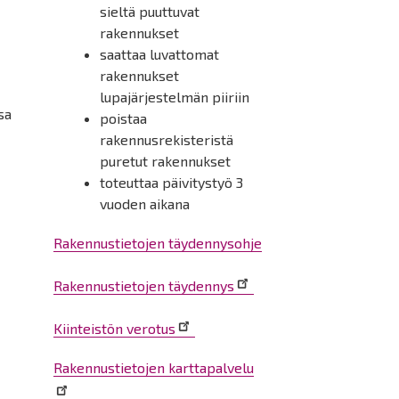
sieltä puuttuvat
rakennukset
saattaa luvattomat
rakennukset
e
lupajärjestelmän piiriin
sa
poistaa
rakennusrekisteristä
puretut rakennukset
toteuttaa päivitystyö 3
vuoden aikana
Rakennustietojen täydennysohje
Rakennustietojen täydennys
Kiinteistön verotus
Rakennustietojen karttapalvelu