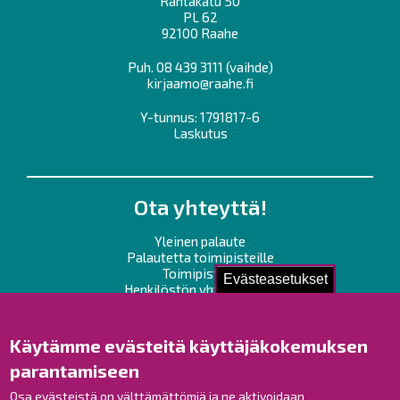
Rantakatu 50
PL 62
92100 Raahe
Puh.
08 439 3111
(vaihde)
kirjaamo@raahe.fi
Y-tunnus: 1791817-6
Laskutus
Ota yhteyttä!
Yleinen palaute
Palautetta toimipisteille
Toimipisteet
Evästeasetukset
Henkilöstön yhteystiedot
Opaskartta
Käytämme evästeitä käyttäjäkokemuksen
Raahe Facebookissa
parantamiseen
Raahe Instagramissa
Osa evästeistä on välttämättömiä ja ne aktivoidaan
Raahe LinkedInissä