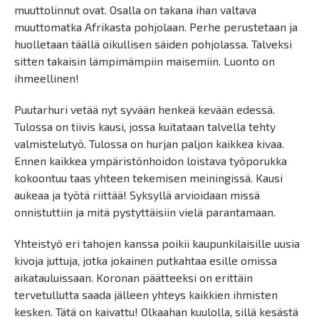
muuttolinnut ovat. Osalla on takana ihan valtava
muuttomatka Afrikasta pohjolaan. Perhe perustetaan ja
huolletaan täällä oikullisen säiden pohjolassa. Talveksi
sitten takaisin lämpimämpiin maisemiin. Luonto on
ihmeellinen!
Puutarhuri vetää nyt syvään henkeä kevään edessä.
Tulossa on tiivis kausi, jossa kuitataan talvella tehty
valmistelutyö. Tulossa on hurjan paljon kaikkea kivaa.
Ennen kaikkea ympäristönhoidon loistava työporukka
kokoontuu taas yhteen tekemisen meiningissä. Kausi
aukeaa ja työtä riittää! Syksyllä arvioidaan missä
onnistuttiin ja mitä pystyttäisiin vielä parantamaan.
Yhteistyö eri tahojen kanssa poikii kaupunkilaisille uusia
kivoja juttuja, jotka jokainen putkahtaa esille omissa
aikatauluissaan. Koronan päätteeksi on erittäin
tervetullutta saada jälleen yhteys kaikkien ihmisten
kesken. Tätä on kaivattu! Olkaahan kuulolla, sillä kesästä