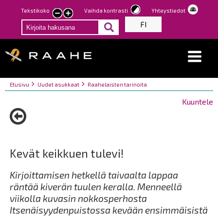
Hyppää
Tekstikoko
Vaihda kontrasti
Yhteystiedot
Pienennä
Suurenna
pääsisältöön
FI
tekstin
tekstin
kokoa
kokoa
Breadcrumbs
You
Etusivu
Uudet asukkaat
Raahelaisten tarinoita
are
Kuuntele
here:
Kevät keikkuen tulevi!
Kirjoittamisen hetkellä taivaalta lappaa
räntää kiverän tuulen keralla. Menneellä
viikolla kuvasin nokkosperhosta
Itsenäisyydenpuistossa kevään ensimmäisistä