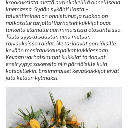
krookuksista mettä aurinkokelillä onnellisena
imemässä. Sydän sykähti ilosta –
talvehtiminen on onnistunut ja ruokaa on
nälkäisille tarjolla! Varhaiset kukkijat ovat
tärkeitä elämälle äärimmäisissä olosuhteissa.
Tästä syystä säästän aina metsän
raivauksissa raidat. Ne tarjoavat pörriäisille
kevään mesitankkauspaikat kukkiessaan.
Kevään varhaisimmat kukkijat tarjoavat
ensiryypyt sokereita niin pörriäisille kuin
katsojillekin. Ensimmäiset kevätkukkijat eivät
jätä ketään kylmäksi.