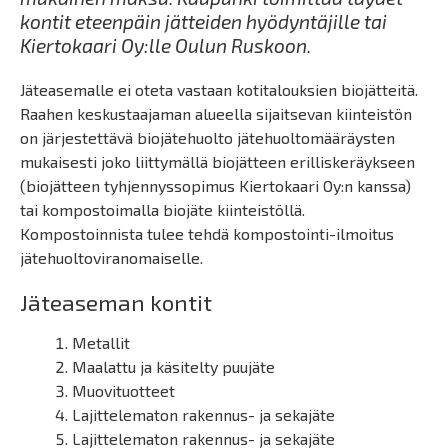
kontit eteenpäin jätteiden hyödyntäjille tai
Kiertokaari Oy:lle Oulun Ruskoon.
Jäteasemalle ei oteta vastaan kotitalouksien biojätteitä.
Raahen keskustaajaman alueella sijaitsevan kiinteistön
on järjestettävä biojätehuolto jätehuoltomääräysten
mukaisesti joko liittymällä biojätteen erilliskeräykseen
(biojätteen tyhjennyssopimus Kiertokaari Oy:n kanssa)
tai kompostoimalla biojäte kiinteistöllä.
Kompostoinnista tulee tehdä kompostointi-ilmoitus
jätehuoltoviranomaiselle.
Jäteaseman kontit
Metallit
Maalattu ja käsitelty puujäte
Muovituotteet
Lajittelematon rakennus- ja sekajäte
Lajittelematon rakennus- ja sekajäte