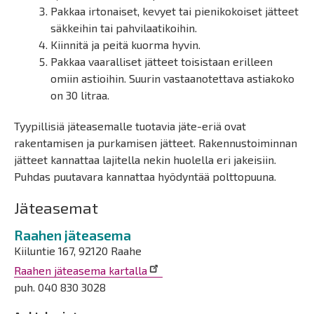
Pakkaa irtonaiset, kevyet tai pienikokoiset jätteet
säkkeihin tai pahvilaatikoihin.
Kiinnitä ja peitä kuorma hyvin.
Pakkaa vaaralliset jätteet toisistaan erilleen
omiin astioihin. Suurin vastaanotettava astiakoko
on 30 litraa.
Tyypillisiä jäteasemalle tuotavia jäte-eriä ovat
rakentamisen ja purkamisen jätteet. Rakennustoiminnan
jätteet kannattaa lajitella nekin huolella eri jakeisiin.
Puhdas puutavara kannattaa hyödyntää polttopuuna.
Jäteasemat
Raahen jäteasema
Kiiluntie 167, 92120 Raahe
Raahen jäteasema kartalla
puh. 040 830 3028