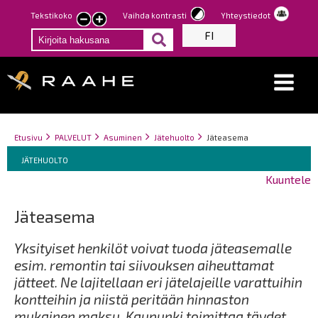
Hyppää
Tekstikoko
Vaihda kontrasti
Yhteystiedot
Pienennä
Suurenna
pääsisältöön
FI
tekstin
tekstin
kokoa
kokoa
Breadcrumbs
You
Etusivu
PALVELUT
Asuminen
Jätehuolto
Jäteasema
Breadcrumbs
are
You
JÄTEHUOLTO
here:
are
Kuuntele
here:
Jäteasema
Yksityiset henkilöt voivat tuoda jäteasemalle
esim. remontin tai siivouksen aiheuttamat
jätteet. Ne lajitellaan eri jätelajeille varattuihin
kontteihin ja niistä peritään hinnaston
mukainen maksu. Kaupunki toimittaa täydet