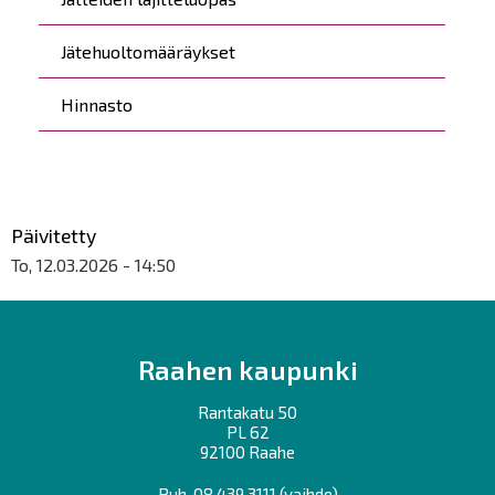
Jätehuoltomääräykset
Hinnasto
Päivitetty
To, 12.03.2026 - 14:50
Raahen kaupunki
Rantakatu 50
PL 62
92100 Raahe
Puh.
08 439 3111
(vaihde)