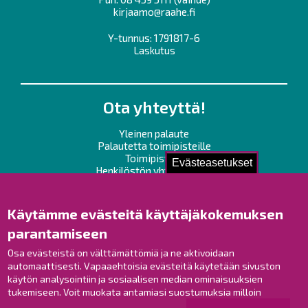
kirjaamo@raahe.fi
Y-tunnus: 1791817-6
Laskutus
Ota yhteyttä!
Yleinen palaute
Palautetta toimipisteille
Toimipisteet
Evästeasetukset
Henkilöstön yhteystiedot
Opaskartta
Käytämme evästeitä käyttäjäkokemuksen
Raahe Facebookissa
parantamiseen
Raahe Instagramissa
Raahe LinkedInissä
Osa evästeistä on välttämättömiä ja ne aktivoidaan
automaattisesti. Vapaaehtoisia evästeitä käytetään sivuston
Raahe YouTubessa
käytön analysointiin ja sosiaalisen median ominaisuuksien
tukemiseen. Voit muokata antamiasi suostumuksia milloin