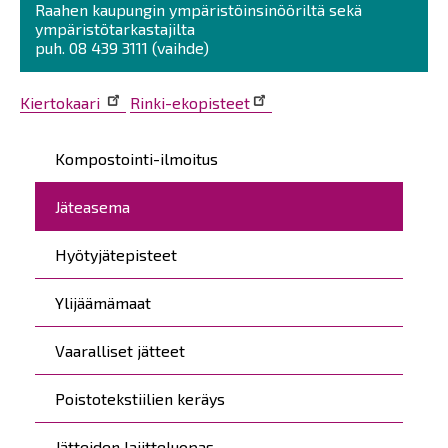
Raahen kaupungin ympäristöinsinööriltä sekä
ympäristötarkastajilta
puh. 08 439 3111 (vaihde)
Kiertokaari
Rinki-ekopisteet
Päävalikko
Kompostointi-ilmoitus
Jäteasema
Hyötyjätepisteet
Ylijäämämaat
Vaaralliset jätteet
Poistotekstiilien keräys
Jätteiden lajitteluopas