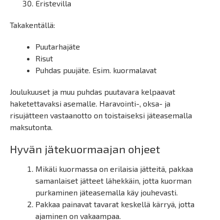
Eristevilla
Takakentällä:
Puutarhajäte
Risut
Puhdas puujäte. Esim. kuormalavat
Joulukuuset ja muu puhdas puutavara kelpaavat
haketettavaksi asemalle. Haravointi-, oksa- ja
risujätteen vastaanotto on toistaiseksi jäteasemalla
maksutonta.
Hyvän jätekuormaajan ohjeet
Mikäli kuormassa on erilaisia jätteitä, pakkaa
samanlaiset jätteet lähekkäin, jotta kuorman
purkaminen jäteasemalla käy jouhevasti.
Pakkaa painavat tavarat keskellä kärryä, jotta
ajaminen on vakaampaa.