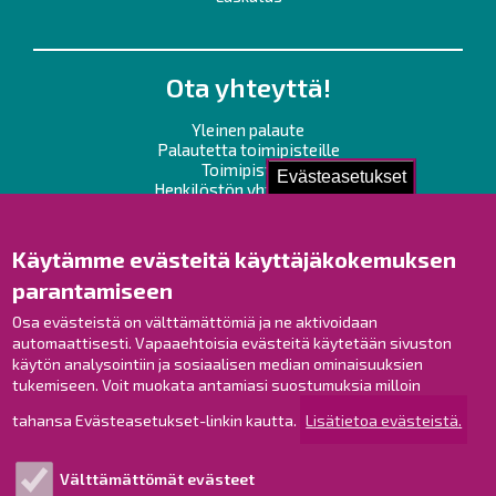
Ota yhteyttä!
Yleinen palaute
Palautetta toimipisteille
Toimipisteet
Evästeasetukset
Henkilöstön yhteystiedot
Opaskartta
Käytämme evästeitä käyttäjäkokemuksen
Raahe Facebookissa
parantamiseen
Raahe Instagramissa
Osa evästeistä on välttämättömiä ja ne aktivoidaan
Raahe LinkedInissä
automaattisesti. Vapaaehtoisia evästeitä käytetään sivuston
Raahe YouTubessa
käytön analysointiin ja sosiaalisen median ominaisuuksien
tukemiseen. Voit muokata antamiasi suostumuksia milloin
tahansa Evästeasetukset-linkin kautta.
Lisätietoa evästeistä.
Tutustu!
Välttämättömät evästeet
Esityslistat ja pöytäkirjat