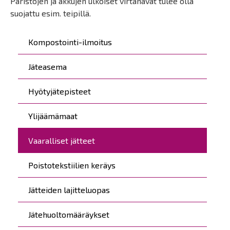
Paristojen ja akkujen ulkoiset virtanavat tulee olla
suojattu esim. teipillä.
Päävalikko
Kompostointi-ilmoitus
Jäteasema
Hyötyjätepisteet
Ylijäämämaat
Vaaralliset jätteet
Poistotekstiilien keräys
Jätteiden lajitteluopas
Jätehuoltomääräykset