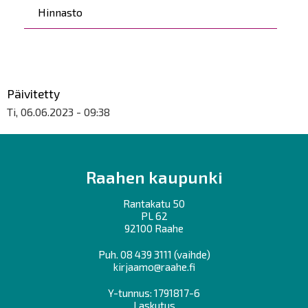
Hinnasto
Päivitetty
Ti, 06.06.2023 - 09:38
Raahen kaupunki
Rantakatu 50
PL 62
92100 Raahe
Puh.
08 439 3111
(vaihde)
kirjaamo@raahe.fi
Y-tunnus: 1791817-6
Laskutus