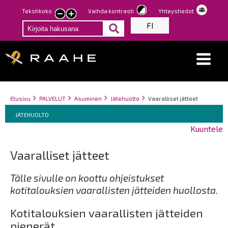
Hyppää
Tekstikoko
Vaihda kontrasti
Yhteystiedot
Pienennä
Suurenna
pääsisältöön
FI
tekstin
tekstin
kokoa
kokoa
Breadcrumbs
You
Etusivu
PALVELUT
Asuminen
Jätehuolto
Vaaralliset jätteet
Breadcrumbs
are
You
JÄTEHUOLTO
here:
are
Kuuntele
here:
Vaaralliset jätteet
Tälle sivulle on koottu ohjeistukset
kotitalouksien vaarallisten jätteiden huollosta.
Kotitalouksien vaarallisten jätteiden
pienerät