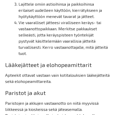
Lajittele omiin astioihinsa ja paikkoihinsa
erilaiset uudelleen käyttöön, kierrätykseen ja
hyötykäyttöön menevät tavarat ja jätteet.
Vie vaaralliset jätteesi viralliseen keräys- tai
vastaanottopaikkaan. Merkitse pakkaukset
selkeästi, jotta keräyspisteen työntekijät
pystyvät käsittelemään vaarallisia jätteitä
turvallisesti. Kerro vastaanottajalle, mitä jätteitä
tuot.
Lääkejätteet ja elohopeamittarit
Apteekit ottavat vastaan vain kotitalouksien lääkejätteitä
sekä elohopeamittareita.
Paristot ja akut
Paristojen ja akkujen vastaanotto on niitä myyvissä
liikkeessä ja kioskeissa sekä jäteasemalla.