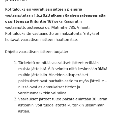
Kotitalouksien vaarallisen jätteen pieneriä
vastaanotetaan
1.6.2023 alkaen Raahen jäteasemalla
osoitteessa Kiiluntie 167
sekä Kuusiratin
vastaanottopisteessä os. Malmitie 785, Vihanti.
Kotitalouksille vastaanotto on maksutonta. Yritykset
hoitavat vaarallisen jätteen huollon itse.
Ohjeita vaarallisen jätteen tuojalle:
Tärkeintä on pitää vaaralliset jätteet erillään
muista jätteistä. Älä sekoita niitä keskenään äläkä
muihin jätteisiin. Aineiden alkuperäiset
pakkaukset ovat parhaita astioita myös jätteille –
niissä ovat asianmukaiset tiedot ja
varoitusmerkitkin valmiina.
Vaaralliset jätteet tulee pakata enintään 30 litran
astioihin. Voit tuoda jätettä kuitenkin useamman
astian.