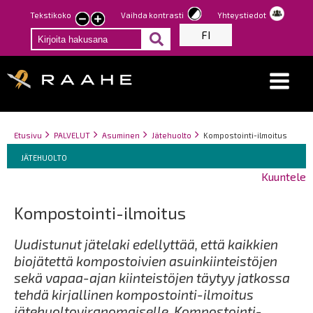
Hyppää
Tekstikoko
Vaihda kontrasti
Yhteystiedot
Pienennä
Suurenna
pääsisältöön
FI
tekstin
tekstin
kokoa
kokoa
Breadcrumbs
You
Etusivu
PALVELUT
Asuminen
Jätehuolto
Kompostointi-ilmoitus
Breadcrumbs
are
You
JÄTEHUOLTO
here:
are
Kuuntele
here:
Kompostointi-ilmoitus
Uudistunut jätelaki edellyttää, että kaikkien
biojätettä kompostoivien asuinkiinteistöjen
sekä vapaa-ajan kiinteistöjen täytyy jatkossa
tehdä kirjallinen kompostointi-ilmoitus
jätehuoltoviranomaiselle. Kompostointi-