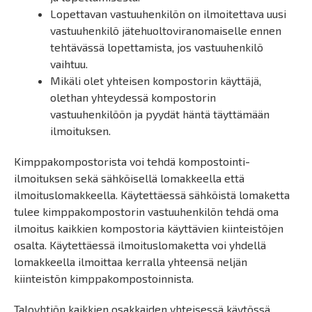
Lopettavan vastuuhenkilön on ilmoitettava uusi
vastuuhenkilö jätehuoltoviranomaiselle ennen
tehtävässä lopettamista, jos vastuuhenkilö
vaihtuu.
Mikäli olet yhteisen kompostorin käyttäjä,
olethan yhteydessä kompostorin
vastuuhenkilöön ja pyydät häntä täyttämään
ilmoituksen.
Kimppakompostorista voi tehdä kompostointi-
ilmoituksen sekä sähköisellä lomakkeella että
ilmoituslomakkeella. Käytettäessä sähköistä lomaketta
tulee kimppakompostorin vastuuhenkilön tehdä oma
ilmoitus kaikkien kompostoria käyttävien kiinteistöjen
osalta. Käytettäessä ilmoituslomaketta voi yhdellä
lomakkeella ilmoittaa kerralla yhteensä neljän
kiinteistön kimppakompostoinnista.
Taloyhtiön kaikkien osakkaiden yhteisessä käytössä