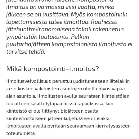
ilmoitus on voimassa viisi vuotta, minkä
jälkeen se on uusittava. Myös kompostoinnin
lopettamisesta tulee ilmoittaa. Raahessa
jätehuoltoviranomaisena toimii rakennetun
ympäristön lautakunta. Pelkän
puutarhajätteen kompostoinnista ilmoitusta ei
tarvitse tehdä.
Mikä kompostointi-ilmoitus?
Ilmoitusvelvollisuus perustuu uudistuneeseen jätelakiin
ja se koskee vakituisten asuntojen ohella myös vapaa-
ajan asuntoja. Ilmoitusten avulla seurataan kiinteistöjen
biojätteen käsittelytapaa niissä tapauksissa, kun
kiinteistö ei ole liittynyt biojätteen osalta
kiinteistöittäiseen jätteenkuljetukseen. Lisäksi
ilmoitusten avulla pyritään seuraamaan kierrätysasteen
toteutumista.