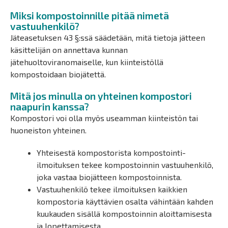
Miksi kompostoinnille pitää nimetä
vastuuhenkilö?
Jäteasetuksen 43 §:ssä säädetään, mitä tietoja jätteen
käsittelijän on annettava kunnan
jätehuoltoviranomaiselle, kun kiinteistöllä
kompostoidaan biojätettä.
Mitä jos minulla on yhteinen kompostori
naapurin kanssa?
Kompostori voi olla myös useamman kiinteistön tai
huoneiston yhteinen.
Yhteisestä kompostorista kompostointi-
ilmoituksen tekee kompostoinnin vastuuhenkilö,
joka vastaa biojätteen kompostoinnista.
Vastuuhenkilö tekee ilmoituksen kaikkien
kompostoria käyttävien osalta vähintään kahden
kuukauden sisällä kompostoinnin aloittamisesta
ja lopettamisesta.