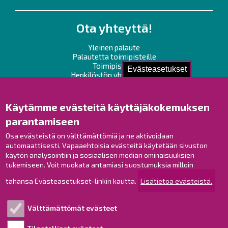
Ota yhteyttä!
Yleinen palaute
Palautetta toimipisteille
Toimipisteet
Evästeasetukset
Henkilöstön yhteystiedot
Opaskartta
Käytämme evästeitä käyttäjäkokemuksen
Raahe Facebookissa
parantamiseen
Raahe Instagramissa
Raahe LinkedInissä
Osa evästeistä on välttämättömiä ja ne aktivoidaan
automaattisesti. Vapaaehtoisia evästeitä käytetään sivuston
Raahe YouTubessa
käytön analysointiin ja sosiaalisen median ominaisuuksien
tukemiseen. Voit muokata antamiasi suostumuksia milloin
tahansa Evästeasetukset-linkin kautta.
Lisätietoa evästeistä.
Tutustu!
Välttämättömät evästeet
Esityslistat ja pöytäkirjat
Viranhaltijapäätökset