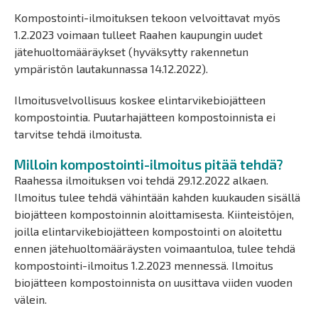
Kompostointi-ilmoituksen tekoon velvoittavat myös
1.2.2023 voimaan tulleet Raahen kaupungin uudet
jätehuoltomääräykset (hyväksytty rakennetun
ympäristön lautakunnassa 14.12.2022).
Ilmoitusvelvollisuus koskee elintarvikebiojätteen
kompostointia. Puutarhajätteen kompostoinnista ei
tarvitse tehdä ilmoitusta.
Milloin kompostointi-ilmoitus pitää tehdä?
Raahessa ilmoituksen voi tehdä 29.12.2022 alkaen.
Ilmoitus tulee tehdä vähintään kahden kuukauden sisällä
biojätteen kompostoinnin aloittamisesta. Kiinteistöjen,
joilla elintarvikebiojätteen kompostointi on aloitettu
ennen jätehuoltomääräysten voimaantuloa, tulee tehdä
kompostointi-ilmoitus 1.2.2023 mennessä. Ilmoitus
biojätteen kompostoinnista on uusittava viiden vuoden
välein.