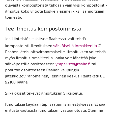
olevasta kompostorista tehdään vain yksi kompostointi-
ilmoitus koko yhtiötä koskien, esimerkiksi isännöitsijän
toimesta.
Tee ilmoitus kompostoinnista
Jos kiinteistösi sijaitsee Raahessa, voit tehdä
kompostointi-ilmoituksen
sähköisellä lomakkeella
Raahen jätehuoltoviranomaiselle. Ilmoituksen voi tehdä
myös ilmoituslomakkeella, jonka voit lähettää joko
sähköpostilla osoitteeseen
ymparisto@raahe.fi
tai
postitse osoitteeseen Raahen kaupungin
jätehuoltoviranomainen, Tekninen keskus, Rantakatu 8E,
92100 Raahe.
Siikajokiset tekevät ilmoituksen Siikajoelle.
Ilmoituksia käydään läpi saapumisjärjestyksessä. Et saa
erillistä vastausta ilmoituksen vastaanotosta. Olemme