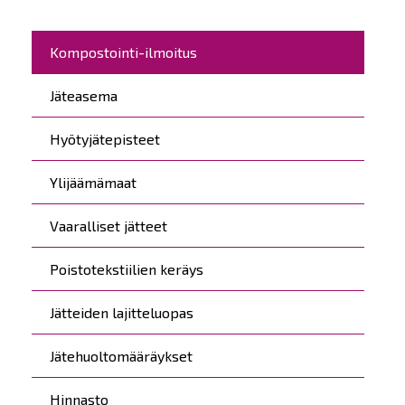
Päävalikko
Kompostointi-ilmoitus
Jäteasema
Hyötyjätepisteet
Ylijäämämaat
Vaaralliset jätteet
Poistotekstiilien keräys
Jätteiden lajitteluopas
Jätehuoltomääräykset
Hinnasto