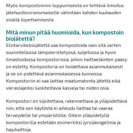
Myös kompostoinnin loppumisesta on tehtävä ilmoitus
jätehuoltoviranomaiselle vähintään kahden kuukauden
sisällä lopettamisesta.
Mitä minun pitää huomioida, kun kompostoin
biojätettä?
Elintarvikebiojätettä saa kompostoida vain sitä varten
suunnitellussa lämpöeristetyssä, suljetussa ja hyvin
ilmastoidussa kompostorissa, johon haittaeläinten pääsy
on estetty. Kompostoria on hoidettava asianmukaisesti
ja se on pidettävä asianmukaisessa kunnossa.
Kompostoriin ei saa laittaa maatumatonta jätettä eikä
vieraslajeiksi luokiteltavia kasveja tai niiden osia.
Kompostori on sijoitettava, rakennettava ja ylläpidettävä
niin, että sen käytöstä ei aiheudu haittaa tai vaaraa
terveydelle tai ympäristölle. Oikein ylläpidetyllä
kompostorilla estetään esimerkiksi jyrsijäongelmia ja
hajuhaittoja.