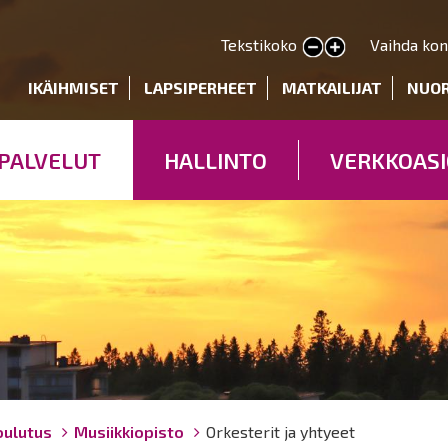
Hyppää
pääsisältöön
Tekstikoko
Vaihda kon
Pienennä tekstin kokoa
Suurenna tekstin kokoa
deryhmät
IKÄIHMISET
LAPSIPERHEET
MATKAILIJAT
NUO
PALVELUT
HALLINTO
VERKKOASI
oulutus
Musiikkiopisto
Orkesterit ja yhtyeet