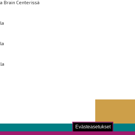
na Brain Centerissä
la
la
lla
Evästeasetukset