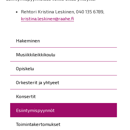
Rehtori Kristina Leskinen, 040 135 6789,
kristina.leskinen@raahe.fi
Päävalikko
Hakeminen
Musiikkileikkikoulu
Opiskelu
Orkesterit ja yhtyeet
Konsertit
Esiintymispyynnöt
Toimintakertomukset