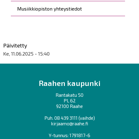
Musiikkiopiston yhteystiedot
Päivitetty
Ke, 11.06.2025 - 15:40
Raahen kaupunki
Rantakatu 50
PL 62
92100 Raahe
Puh.
08 439 3111
(vaihde)
kirjaamo@raahe.fi
Y-tunnus: 1791817-6