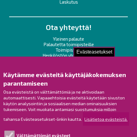
Laskutus
Ota yhteyttä!
Yleinen palaute
Palautetta toimipisteille
Toimipisteet
Evästeasetukset
Henkilöstön yhteystiedot
Opaskartta
Käytämme evästeitä käyttäjäkokemuksen
Raahe Facebookissa
parantamiseen
Raahe Instagramissa
Osa evästeistä on välttämättömiä ja ne aktivoidaan
Raahe LinkedInissä
automaattisesti. Vapaaehtoisia evästeitä käytetään sivuston
Raahe YouTubessa
käytön analysointiin ja sosiaalisen median ominaisuuksien
tukemiseen. Voit muokata antamiasi suostumuksia milloin
tahansa Evästeasetukset-linkin kautta.
Lisätietoa evästeistä.
Tutustu!
Välttämättömät evästeet