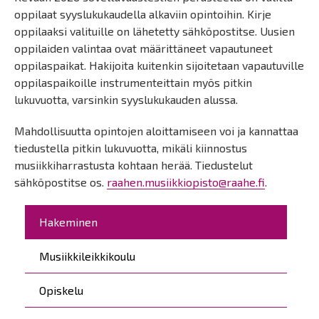
oppilaat syyslukukaudella alkaviin opintoihin. Kirje
oppilaaksi valituille on lähetetty sähköpostitse. Uusien
oppilaiden valintaa ovat määrittäneet vapautuneet
oppilaspaikat. Hakijoita kuitenkin sijoitetaan vapautuville
oppilaspaikoille instrumenteittain myös pitkin
lukuvuotta, varsinkin syyslukukauden alussa.
Mahdollisuutta opintojen aloittamiseen voi ja kannattaa
tiedustella pitkin lukuvuotta, mikäli kiinnostus
musiikkiharrastusta kohtaan herää. Tiedustelut
sähköpostitse os.
raahen.musiikkiopisto@raahe.fi
.
Päävalikko
Hakeminen
Musiikkileikkikoulu
Opiskelu