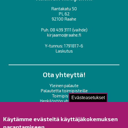
Rantakatu 50
PL 62
92100 Raahe
Puh.
08 439 3111
(vaihde)
kirjaamo@raahe.fi
Y-tunnus: 1791817-6
Laskutus
Ota yhteyttä!
Yleinen palaute
Palautetta toimipisteille
Toimipisteet
Evästeasetukset
Henkilöstön yhteystiedot
Opaskartta
Käytämme evästeitä käyttäjäkokemuksen
Raahe Facebookissa
parantamiseen