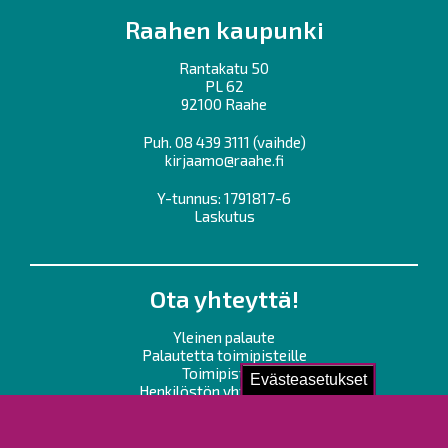
Raahen kaupunki
Rantakatu 50
PL 62
92100 Raahe
Puh.
08 439 3111
(vaihde)
kirjaamo@raahe.fi
Y-tunnus: 1791817-6
Laskutus
Ota yhteyttä!
Yleinen palaute
Palautetta toimipisteille
Toimipisteet
Evästeasetukset
Henkilöstön yhteystiedot
Opaskartta