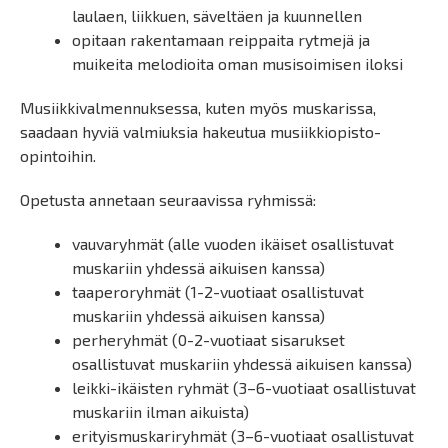
laulaen, liikkuen, säveltäen ja kuunnellen
opitaan rakentamaan reippaita rytmejä ja
muikeita melodioita oman musisoimisen iloksi
Musiikkivalmennuksessa, kuten myös muskarissa,
saadaan hyviä valmiuksia hakeutua musiikkiopisto-
opintoihin.
Opetusta annetaan seuraavissa ryhmissä:
vauvaryhmät (alle vuoden ikäiset osallistuvat
muskariin yhdessä aikuisen kanssa)
taaperoryhmät (1-2-vuotiaat osallistuvat
muskariin yhdessä aikuisen kanssa)
perheryhmät (0-2-vuotiaat sisarukset
osallistuvat muskariin yhdessä aikuisen kanssa)
leikki-ikäisten ryhmät (3–6-vuotiaat osallistuvat
muskariin ilman aikuista)
erityismuskariryhmät (3–6-vuotiaat osallistuvat