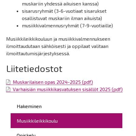
muskariin yhdessä aikuisen kanssa)
sisarusryhmät (3-6-vuotiaat sisarukset
osallistuvat muskariin ilman aikuista)
musiikkivalmennusryhmät (7-9-vuotiaille)
Musiikkileikkikouluun ja musiikkivalmennukseen
ilmoittaudutaan sähköisesti ja oppilaat valitaan
ilmoittautumisjärjestyksessä.
Liitetiedostot
Muskarilaisen opas 2024-2025 (pdf)
Varhaisiän musiikkikasvatuksen sisällöt 2025 (pdf)
Päävalikko
Hakeminen
Musiikkileikkikoulu
Opiskelu