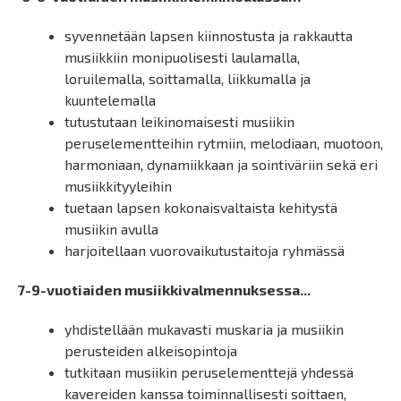
syvennetään lapsen kiinnostusta ja rakkautta
musiikkiin monipuolisesti laulamalla,
loruilemalla, soittamalla, liikkumalla ja
kuuntelemalla
tutustutaan leikinomaisesti musiikin
peruselementteihin rytmiin, melodiaan, muotoon,
harmoniaan, dynamiikkaan ja sointiväriin sekä eri
musiikkityyleihin
tuetaan lapsen kokonaisvaltaista kehitystä
musiikin avulla
harjoitellaan vuorovaikutustaitoja ryhmässä
7-9-vuotiaiden musiikkivalmennuksessa...
yhdistellään mukavasti muskaria ja musiikin
perusteiden alkeisopintoja
tutkitaan musiikin peruselementtejä yhdessä
kavereiden kanssa toiminnallisesti soittaen,