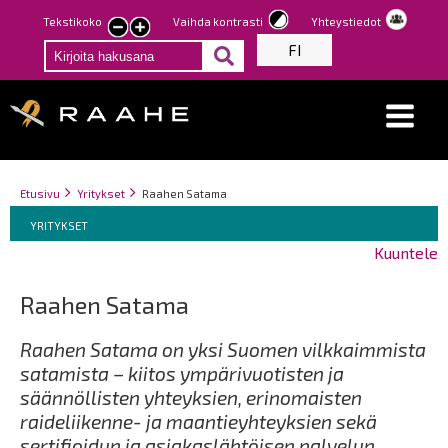
Hyppää
Tekstikoko
Vaihda kontrasti
Yhteystiedot
Pienennä
Suurenna
pääsisältöön
FI
tekstin
tekstin
kokoa
kokoa
Breadcrumbs
You
Etusivu
Yritykset
Raahen Satama
Breadcrumbs
are
You
YRITYKSET
here:
are
Kuuntele
here:
Raahen Satama
Raahen Satama on yksi Suomen vilkkaimmista
satamista – kiitos ympärivuotisten ja
säännöllisten yhteyksien, erinomaisten
raideliikenne- ja maantieyhteyksien sekä
sertifioidun ja asiakaslähtöisen palvelun.