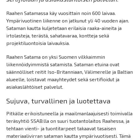
Raahen Satamassa käy vuosittain noin 600 laivaa.
Ympärivuotinen liikenne on jatkunut yli 40 vuoden ajan.
Sataman kautta kuljetetaan erilaisia raaka-aineita ja
irtolasteja, terästä, sahatavaraa, kontteja sekä
projektiluontoisia laivauksia.
Raahen Satama on yksi Suomen vilkkaimmin
liikennöidyimmistä satamista. Sataman etuina ovat
säännölliset reitit Iso-Britanniaan, Välimerelle ja Baltian
alueelle, loistavat maayhteydet sekä sertifioidut ja
asiakaslähtöiset palvelut.
Sujuva, turvallinen ja luotettava
Pitkälle erikoistuneella ja maailmanlaajuisesti toimivalla
teräsyhtiö SSAB:lla on suuri tuotantolaitos Raahessa, ja
tehtaan vienti- ja tuontitarpeet takaavat tasaisen
materiaalivirran sataman kautta ympärivuotisesti. Tämä