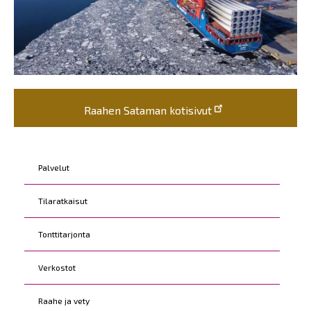
Raahen Sataman kotisivut
Kohderyhmät
Palvelut
Tilaratkaisut
Tonttitarjonta
Verkostot
Raahe ja vety