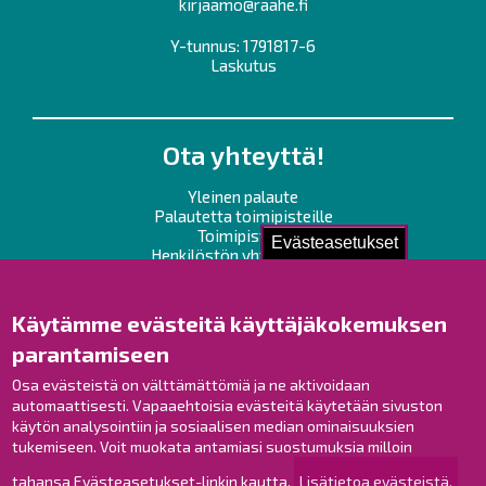
kirjaamo@raahe.fi
Y-tunnus: 1791817-6
Laskutus
Ota yhteyttä!
Yleinen palaute
Palautetta toimipisteille
Toimipisteet
Evästeasetukset
Henkilöstön yhteystiedot
Opaskartta
Käytämme evästeitä käyttäjäkokemuksen
Raahe Facebookissa
parantamiseen
Raahe Instagramissa
Raahe LinkedInissä
Osa evästeistä on välttämättömiä ja ne aktivoidaan
automaattisesti. Vapaaehtoisia evästeitä käytetään sivuston
Raahe YouTubessa
käytön analysointiin ja sosiaalisen median ominaisuuksien
tukemiseen. Voit muokata antamiasi suostumuksia milloin
tahansa Evästeasetukset-linkin kautta.
Lisätietoa evästeistä.