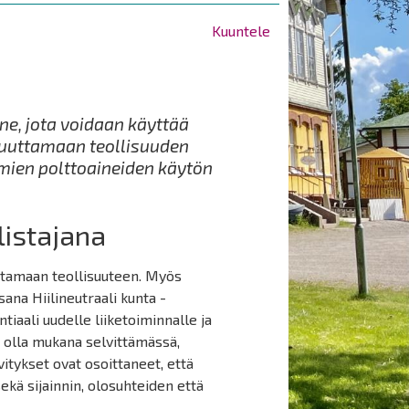
Kuuntele
ne, jota voidaan käyttää
muuttamaan teollisuuden
mien polttoaineiden käytön
listajana
uttamaan teollisuuteen. Myös
ana Hiilineutraali kunta -
iaali uudelle liiketoiminnalle ja
n olla mukana selvittämässä,
lvitykset ovat osoittaneet, että
ekä sijainnin, olosuhteiden että