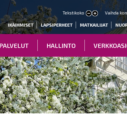
Hyppää
pääsisältöön
Tekstikoko
Vaihda kon
Pienennä tekstin kokoa
Suurenna tekstin kokoa
deryhmät
IKÄIHMISET
LAPSIPERHEET
MATKAILIJAT
NUO
PALVELUT
HALLINTO
VERKKOASI