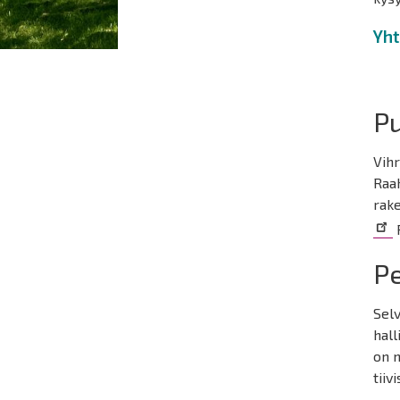
Yht
Pu
Vihr
Raa
rake
R
P
Selv
hal
on 
tiiv