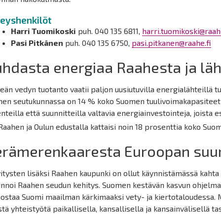
eyshenkilöt
Harri Tuomikoski
puh. 040 135 6811,
harri.tuomikoski@raahe
Pasi Pitkänen
puh. 040 135 6750,
pasi.pitkanen@raahe.fi
hdasta energiaa Raahesta ja lähi
eän vedyn tuotanto vaatii paljon uusiutuvilla energialähteillä t
hen seutukunnassa on 14 % koko Suomen tuulivoimakapasiteetis
nteilla että suunnitteilla valtavia energiainvestointeja, joista 
aahen ja Oulun edustalla kattaisi noin 18 prosenttia koko Su
erämerenkaaresta Euroopan suur
itysten lisäksi Raahen kaupunki on ollut käynnistämässä kahta 
linnoi Raahen seudun kehitys. Suomen kestävän kasvun ohjelma
nostaa Suomi maailman kärkimaaksi vety- ja kiertotaloudessa
istä yhteistyötä paikallisella, kansallisella ja kansainvälisellä ta