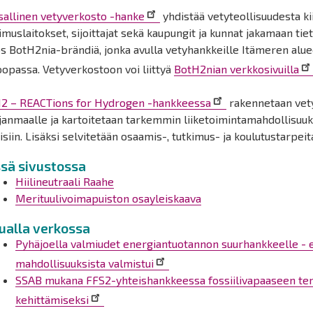
sallinen vetyverkosto -hanke
yhdistää vetyteollisuudesta ki
imuslaitokset, sijoittajat sekä kaupungit ja kunnat jakamaan ti
 BotH2nia-brändiä, jonka avulla vetyhankkeille Itämeren alue
opassa. Vetyverkostoon voi liittyä
BotH2nian verkkosivuilla
2 – REACTions for Hydrogen -hankkeessa
rakennetaan vet
anmaalle ja kartoitetaan tarkemmin liiketoimintamahdollisuuks
isiin. Lisäksi selvitetään osaamis-, tutkimus- ja koulutustarpei
sä sivustossa
Hiilineutraali Raahe
Merituulivoimapuiston osayleiskaava
ualla verkossa
Pyhäjoella valmiudet energiantuotannon suurhankkeelle - e
mahdollisuuksista valmistui
SSAB mukana FFS2-yhteishankkeessa fossiilivapaaseen ter
kehittämiseksi