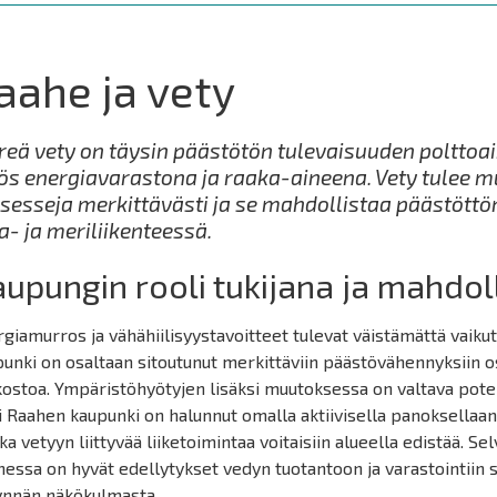
aahe ja vety
reä vety on täysin päästötön tulevaisuuden polttoai
s energiavarastona ja raaka-aineena. Vety tulee 
sesseja merkittävästi ja se mahdollistaa päästöttö
- ja meriliikenteessä.
upungin rooli tukijana ja mahdol
giamurros ja vähähiilisyystavoitteet tulevat väistämättä vaik
unki on osaltaan sitoutunut merkittäviin päästövähennyksiin os
ostoa. Ympäristöhyötyjen lisäksi muutoksessa on valtava potent
i Raahen kaupunki on halunnut omalla aktiivisella panoksellaa
ka vetyyn liittyvää liiketoimintaa voitaisiin alueella edistää. Se
essa on hyvät edellytykset vedyn tuotantoon ja varastointiin s
ynnän näkökulmasta.