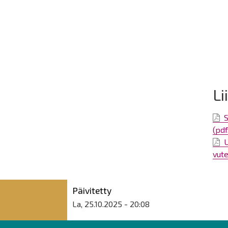
Li
S
(pdf
U
vute
Päivitetty
La, 25.10.2025 - 20:08