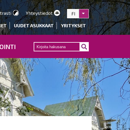
trasti
Yhteystiedot
FI
Listaa lisätoiminnot
RET
UUDET ASUKKAAT
YRITYKSET
OINTI