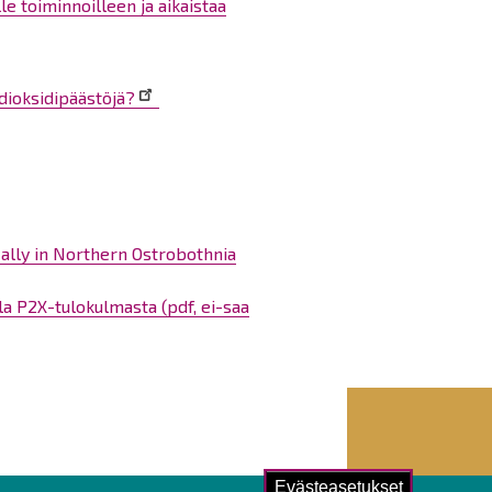
e toiminnoilleen ja aikaistaa
idioksidipäästöjä?
cally in Northern Ostrobothnia
 P2X-tulokulmasta (pdf, ei-saa
Evästeasetukset