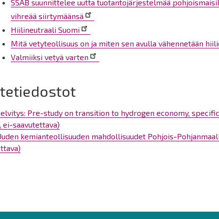
SSAB suunnittelee uutta tuotantojärjestelmää pohjoismaisill
vihreää siirtymäänsä
Hiilineutraali Suomi
Mitä vetyteollisuus on ja miten sen avulla vähennetään hiil
Valmiiksi vetyä varten
itetiedostot
elvitys: Pre-study on transition to hydrogen economy, specifi
, ei-saavutettava)
uden kemianteollisuuden mahdollisuudet Pohjois-Pohjanmaalla
ttava)