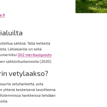
.fi
aluilta
uotettua sähköä. Tällä hetkellä
ta. Lähialueille on sekä
esimerkiksi
OX2 merituulipuisto
omen sähköntuotannosta (2020).
in vetylaakso?
suurta vetyhanketta, joita
n yhtenä keskeisenä tavoitteena
. Molemmissa hankkeissa tehdään
solla.