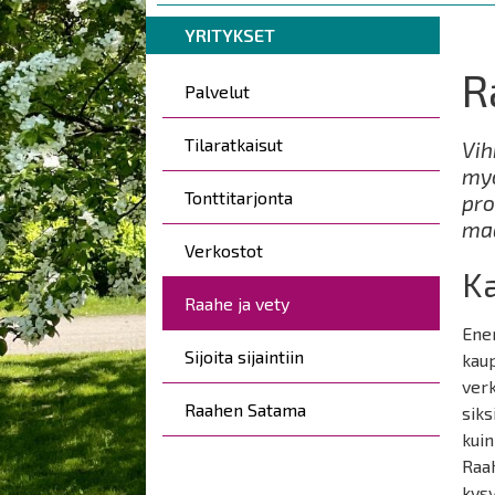
are
Breadcrumbs
You
here:
YRITYKSET
are
R
Kohderyhmät
here:
Palvelut
Tilaratkaisut
Vih
myö
Tonttitarjonta
pro
maa
Verkostot
Ka
Raahe ja vety
Ener
Sijoita sijaintiin
kaup
verk
Raahen Satama
siks
kuin
Raah
kys