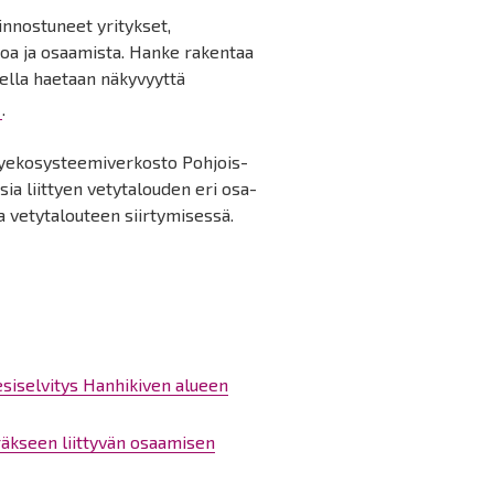
innostuneet yritykset,
etoa ja osaamista. Hanke rakentaa
ella haetaan näkyvyyttä
.
yekosysteemiverkosto Pohjois-
ia liittyen vetytalouden eri osa-
ta vetytalouteen siirtymisessä.
siselvitys Hanhikiven alueen
äkseen liittyvän osaamisen