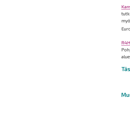
Kan
tutk
myös
Euro
R4H
Pohj
alue
Täs
Mu