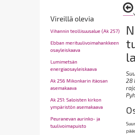
here:
Vireillä olevia
N
Vihannin teollisuusalue (Ak 257)
t
Ebban merituulivoimahankkeen
osayleiskaava
l
Lumimetsän
energiaosayleiskaava
Suu
28 
Ak 256 Mikonkarin itäosan
raj
asemakaava
Pyh
Ak 251: Saloisten kirkon
ympäristön asemakaava
O
Peuranevan aurinko- ja
Suun
tuulivoimapuisto
pääo