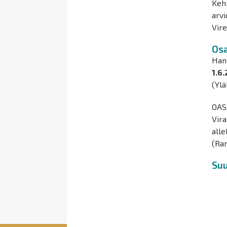
Kehi
arvi
Vire
Osa
Hank
1.6
(Ylä
OAS:
Vira
alle
(Ran
Suu