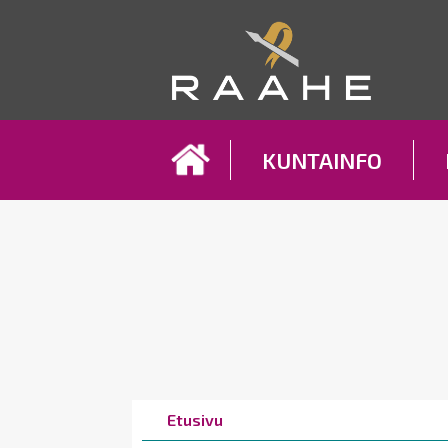
Koh
KUNTAINFO
Breadcrumbs
You
Etusivu
are