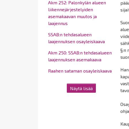
Akm 252: Palonkylän alueen
pääa
liikennejärjestelyiden
sija
asemakaavan muutos ja
Suo
laajennus
alu
SSAB:n tehdasalueen
viid
laajennuksen osayleiskaava
säh
§:n 
Akm 250: SSAB:n tehdasalueen
suo
laajennuksen asemakaava
Han
Raahen sataman osayleiskaava
kapa
vast
Näytä lisää
tavo
Osay
ohja
Kaup