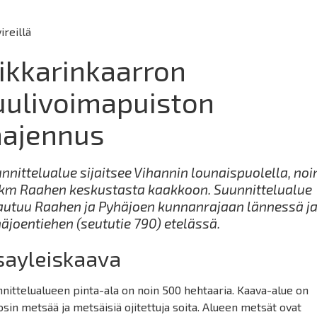
vireillä
ikkarinkaarron
uulivoimapuiston
aajennus
nnittelualue sijaitsee Vihannin lounaispuolella, noi
km Raahen keskustasta kaakkoon. Suunnittelualue
autuu Raahen ja Pyhäjoen kunnanrajaan lännessä j
äjoentiehen (seututie 790) etelässä.
sayleiskaava
nittelualueen pinta-ala on noin 500 hehtaaria. Kaava-alue on
sin metsää ja metsäisiä ojitettuja soita. Alueen metsät ovat