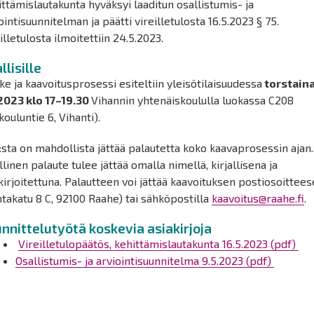
ttämislautakunta hyväksyi laaditun osallistumis- ja
ointisuunnitelman ja päätti vireilletulosta 16.5.2023 § 75.
illetulosta ilmoitettiin 24.5.2023.
llisille
e ja kaavoitusprosessi esiteltiin yleisötilaisuudessa
torstain
.2023 klo 17–19.30
Vihannin yhtenäiskoululla luokassa C208
kouluntie 6, Vihanti).
sta on mahdollista jättää palautetta koko kaavaprosessin ajan.
llinen palaute tulee jättää omalla nimellä, kirjallisena ja
kirjoitettuna. Palautteen voi jättää kaavoituksen postiosoittee
takatu 8 C, 92100 Raahe) tai sähköpostilla
kaavoitus@raahe.fi
.
nnittelutyötä koskevia asiakirjoja
Vireilletulopäätös, kehittämislautakunta 16.5.2023 (pdf)
Osallistumis- ja arviointisuunnitelma 9.5.2023 (pdf)