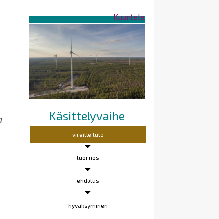
Kuuntele
Käsittelyvaihe
n
vireille tulo
a
luonnos
ehdotus
hyväksyminen