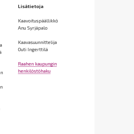
Lisätietoja
Kaavoituspäällikkö
Anu Syrjäpalo
Kaavasuunnittelija
a
Outi
Ingerttilä
ä
Raahen kaupungin
henkilöstöhaku
on
an
ä