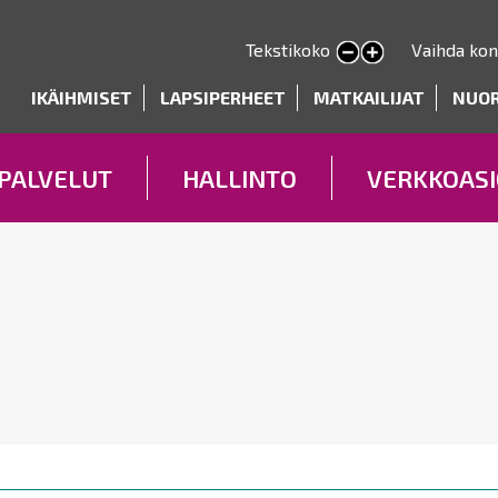
Hyppää
pääsisältöön
Tekstikoko
Vaihda kon
Pienennä tekstin kokoa
Suurenna tekstin kokoa
deryhmät
IKÄIHMISET
LAPSIPERHEET
MATKAILIJAT
NUO
PALVELUT
HALLINTO
VERKKOASI