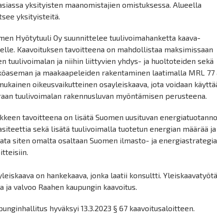
siassa yksityisten maanomistajien omistuksessa. Alueella
itsee yksityisteitä.
men Hyötytuuli Oy suunnittelee tuulivoimahanketta kaava-
eelle. Kaavoituksen tavoitteena on mahdollistaa maksimissaan
en tuulivoimalan ja niihin liittyvien yhdys- ja huoltoteiden sekä
köaseman ja maakaapeleiden rakentaminen laatimalla MRL 77 
mukainen oikeusvaikutteinen osayleiskaava, jota voidaan käyttä
raan tuulivoimalan rakennusluvan myöntämisen perusteena.
kkeen tavoitteena on lisätä Suomen uusituvan energiatuotann
siteettia sekä lisätä tuulivoimalla tuotetun energian määrää ja
ata siten omalta osaltaan Suomen ilmasto- ja energiastrategi
itteisiin.
leiskaava on hankekaava, jonka laatii konsultti. Yleiskaavatyöt
a ja valvoo Raahen kaupungin kaavoitus.
unginhallitus hyväksyi 13.3.2023 § 67 kaavoitusaloitteen.