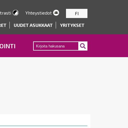
trasti
Yhteystiedot
FI
RET
UUDET ASUKKAAT
YRITYKSET
OINTI