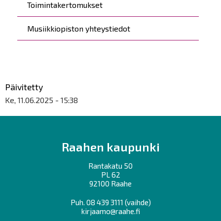
Toimintakertomukset
Musiikkiopiston yhteystiedot
Päivitetty
Ke, 11.06.2025 - 15:38
Raahen kaupunki
Rantakatu 50
PL 62
92100 Raahe
Puh.
08 439 3111
(vaihde)
kirjaamo@raahe.fi