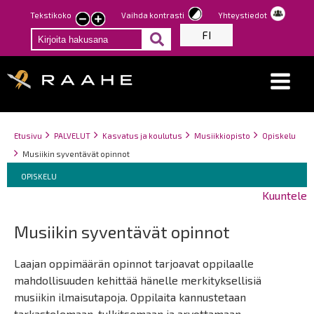
Hyppää
Tekstikoko
Vaihda kontrasti
Yhteystiedot
Pienennä
Suurenna
pääsisältöön
FI
tekstin
tekstin
kokoa
kokoa
Breadcrumbs
You
Etusivu
PALVELUT
Kasvatus ja koulutus
Musiikkiopisto
Opiskelu
are
Musiikin syventävät opinnot
here:
Breadcrumbs
You
OPISKELU
are
Kuuntele
here:
Musiikin syventävät opinnot
Laajan oppimäärän opinnot tarjoavat oppilaalle
mahdollisuuden kehittää hänelle merkityksellisiä
musiikin ilmaisutapoja. Oppilaita kannustetaan
tarkastelemaan, tulkitsemaan ja arvottamaan