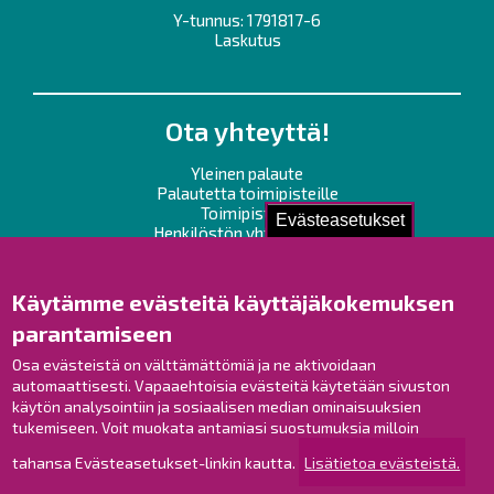
Y-tunnus: 1791817-6
Laskutus
Ota yhteyttä!
Yleinen palaute
Palautetta toimipisteille
Toimipisteet
Evästeasetukset
Henkilöstön yhteystiedot
Opaskartta
Käytämme evästeitä käyttäjäkokemuksen
Raahe Facebookissa
parantamiseen
Raahe Instagramissa
Osa evästeistä on välttämättömiä ja ne aktivoidaan
Raahe LinkedInissä
automaattisesti. Vapaaehtoisia evästeitä käytetään sivuston
Raahe YouTubessa
käytön analysointiin ja sosiaalisen median ominaisuuksien
tukemiseen. Voit muokata antamiasi suostumuksia milloin
tahansa Evästeasetukset-linkin kautta.
Lisätietoa evästeistä.
Tutustu!