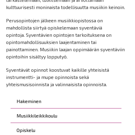
kulttuurisesti moninaista todellisuutta musiikin keinoin.
Perusopintojen jälkeen musiikkiopistossa on
mahdollista siirtyä opiskelemaan syventäviä
opintoja. Syventävien opintojen tarkoituksena on
opintomahdollisuuksien laajentaminen tai
painottaminen. Musiikin laajan oppimäärän syventäviin
opintoihin sisältyy lopputyö.
Syventävät opinnot koostuvat kaikille yhteisistä
instrumentti- ja mupe opinnoista sekä
yhteismusisoinnista ja valinnaisista opinnoista.
Päävalikko
Hakeminen
Musiikkileikkikoulu
Opiskelu