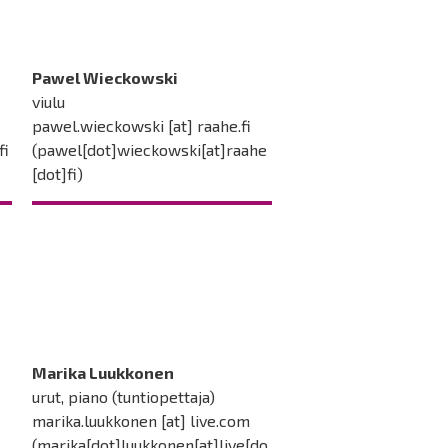
Pawel Wieckowski
viulu
pawel.wieckowski
[at]
raahe.fi
fi
(pawel[dot]wieckowski[at]raahe
[dot]fi)
Marika Luukkonen
urut, piano (tuntiopettaja)
marika.luukkonen
[at]
live.com
(marika[dot]luukkonen[at]live[do