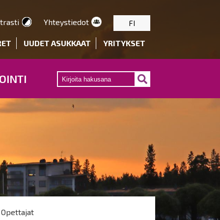
trasti
Yhteystiedot
FI
RET
UUDET ASUKKAAT
YRITYKSET
OINTI
Opettajat