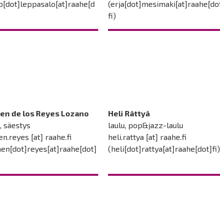
o[dot]leppasalo[at]raahe[d
(erja[dot]mesimaki[at]raahe[do
fi)
en de los Reyes Lozano
Heli Rättyä
, säestys
laulu, pop&jazz-laulu
en.reyes
[at]
raahe.fi
heli.rattya
[at]
raahe.fi
en[dot]reyes[at]raahe[dot]
(heli[dot]rattya[at]raahe[dot]fi