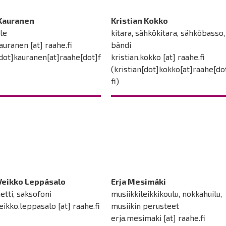
 Kauranen
Kristian Kokko
le
kitara, sähkökitara, sähköbasso,
kauranen
[at]
raahe.fi
bändi
[dot]kauranen[at]raahe[dot]f
kristian.kokko
[at]
raahe.fi
(kristian[dot]kokko[at]raahe[do
fi)
-Veikko Leppäsalo
Erja Mesimäki
netti, saksofoni
musiikkileikkikoulu, nokkahuilu,
veikko.leppasalo
[at]
raahe.fi
musiikin perusteet
erja.mesimaki
[at]
raahe.fi