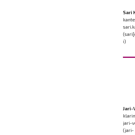
Sari
kante
sari.
(sari
i)
Jari
klari
jari-
(jari-