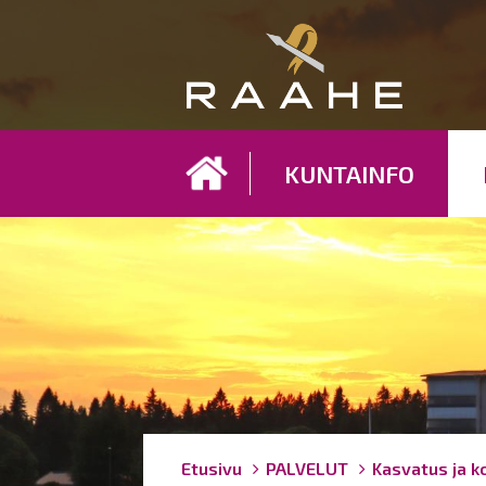
Koh
KUNTAINFO
Breadcrumbs
You
Etusivu
PALVELUT
Kasvatus ja k