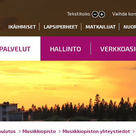
Hyppää
pääsisältöön
Tekstikoko
Vaihda kon
Pienennä tekstin kokoa
Suurenna tekstin kokoa
deryhmät
IKÄIHMISET
LAPSIPERHEET
MATKAILIJAT
NUO
PALVELUT
HALLINTO
VERKKOASI
oulutus
Musiikkiopisto
Musiikkiopiston yhteystiedot