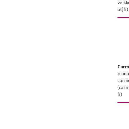
veikk
ot]fi)
Carm
piano
carm
(carm
fi)