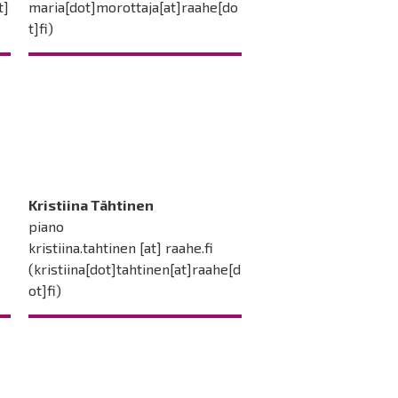
t]
maria[dot]morottaja[at]raahe[do
t]fi)
Kristiina Tähtinen
piano
kristiina.tahtinen
[at]
raahe.fi
)
(kristiina[dot]tahtinen[at]raahe[d
ot]fi)