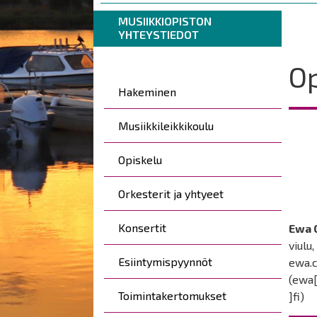
are
Breadcrumbs
You
MUSIIKKIOPISTON
here:
YHTEYSTIEDOT
are
here:
Op
Päävalikko
Hakeminen
Musiikkileikkikoulu
Opiskelu
Orkesterit ja yhtyeet
Konsertit
Ewa 
viulu,
Esiintymispyynnöt
ewa.
(ewa[
Toimintakertomukset
]fi)