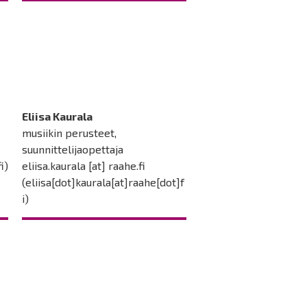
Eliisa Kaurala
musiikin perusteet,
suunnittelijaopettaja
i)
eliisa.kaurala
[at]
raahe.fi
(eliisa[dot]kaurala[at]raahe[dot]f
i)