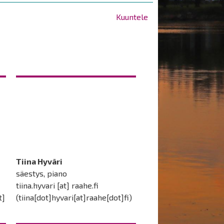
Kuuntele
Tiina Hyväri
säestys, piano
tiina.hyvari
[at]
raahe.fi
t]
(
tiina[dot]hyvari[at]raahe[dot]fi
)