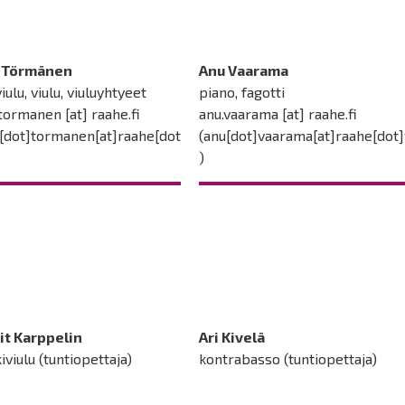
a Törmänen
Anu Vaarama
iulu, viulu, viuluyhtyeet
piano, fagotti
.tormanen
[at]
raahe.fi
anu.vaarama
[at]
raahe.fi
a[dot]tormanen[at]raahe[dot
(anu[dot]vaarama[at]raahe[dot]
)
it Karppelin
Ari Kivelä
iviulu (tuntiopettaja)
kontrabasso (tuntiopettaja)