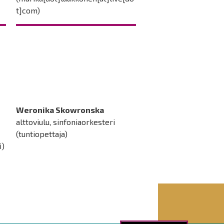
t]com)
Weronika Skowronska
alttoviulu, sinfoniaorkesteri
(tuntiopettaja)
i
)