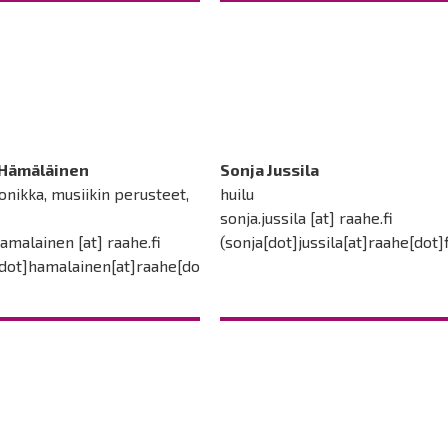
 Hämäläinen
Sonja Jussila
nikka, musiikin perusteet,
huilu
i
sonja.jussila
[at]
raahe.fi
hamalainen
[at]
raahe.fi
(sonja[dot]jussila[at]raahe[dot]f
[dot]hamalainen[at]raahe[do