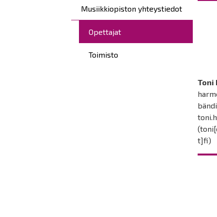
Musiikkiopiston yhteystiedot
Opettajat
Toimisto
Toni
harmo
bänd
toni.
(toni
t]fi)