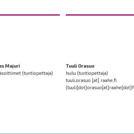
as Majuri
Tuuli Orasuo
soittimet (tuntiopettaja)
huilu (tuntiopettaja)
tuuli.orasuo
[at]
raahe.fi
(
tuuli[dot]orasuo[at]raahe[dot]f