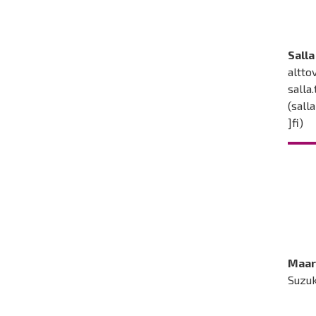
Sall
alttov
salla
(sall
]fi)
Maar
Suzuk