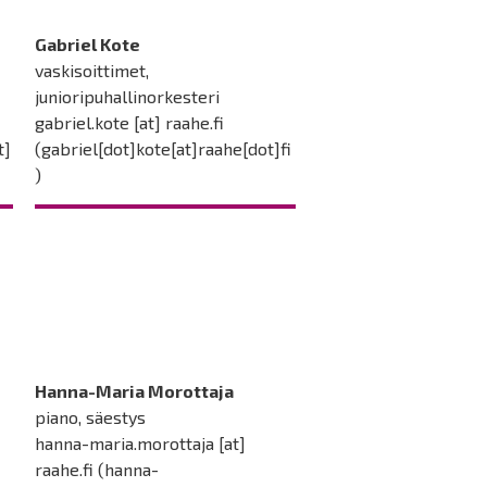
Gabriel Kote
vaskisoittimet,
junioripuhallinorkesteri
gabriel.kote
[at]
raahe.fi
t]
(gabriel[dot]kote[at]raahe[dot]fi
)
Hanna-Maria Morottaja
piano, säestys
hanna-maria.morottaja
[at]
raahe.fi
(hanna-