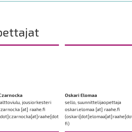
ettajat
Czarnocka
Oskari Elomaa
 alttoviulu, jousiorkesteri
sello, suunnittelijaopettaja
czarnocka
[at]
raahe.fi
oskari.elomaa
[at]
raahe.fi
dot]czarnocka[at]raahe[dot
(oskari[dot]elomaa[at]raahe[do
fi)