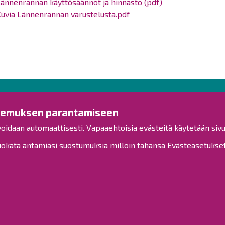
ännenrannan käyttösäännöt ja hinnasto (pdf)
uvia Lännenrannan varustelusta.pdf
Ota yhteyttä!
Tut
kemuksen parantamiseen
voidaan automaattisesti. Vapaaehtoisia evästeitä käytetään sivu
Yleinen palaute
Esitysl
Palautetta toimipisteille
kata antamiasi suostumuksia milloin tahansa Evästeasetukset-
Viranh
Toimipisteet
Henkilöstön yhteystiedot
Kuulut
Opaskartta
Henkil
Saavu
Raahe Facebookissa
Raahe Instagramissa
Sivuka
Tietoa
Raahe LinkedInissä