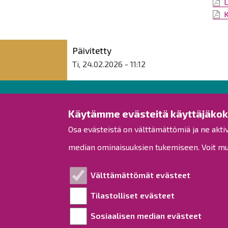
L
K
Päivitetty
Ti, 24.02.2026 - 11:12
Raahen kaupunki
Käytämme evästeitä käyttäjäko
Osa evästeistä on välttämättömiä ja ne akti
Rantakatu 50
PL 62
median ominaisuuksien tukemiseen. Voit muo
92100 Raahe
Puh.
08 439 3111
(vaihde)
Välttämättömät evästeet
kirjaamo@raahe.fi
Tilastolliset evästeet
Y-tunnus: 1791817-6
Laskutus
Sosiaalisen median evästeet