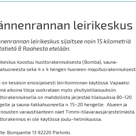
ännenrannan leirikeskus
nenrannan leirikeskus sijaitsee noin 15 kilometriä
tatietä 8 Raahesta etelään.
rikeskus koostuu huoltorakennuksesta (Bomba), sauna-
kahuoneesta sekä 4 x 4 hengen huoneen majoitusrakennuksest
 on kesäisin ensisijaisesti leiritoiminnan käytössä. Vapaaksi
inä aikoina tiloja vuokrataan myös yksityistilaisuuksiin.
torakennuksella on mahdollista järjestää tilaisuuksia 80–120
elle ja sauna-takkahuoneella n. 15–20 hengelle. Alueen ja
nnusten varaustilanteen näet Timmi-tilavarausjärjestelmästä.
ltorakennus ei ole käytössä joulu–helmikuussa.
te: Bompantie 13 92220 Piehinki.