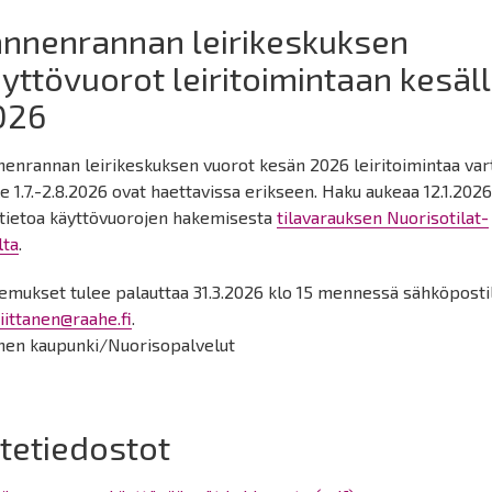
ännenrannan leirikeskuksen
yttövuorot leiritoimintaan kesäl
026
nenrannan leirikeskuksen vuorot kesän 2026 leiritoimintaa var
le 1.7.-2.8.2026 ovat haettavissa erikseen. Haku aukeaa 12.1.2026
ätietoa käyttövuorojen hakemisesta
tilavarauksen Nuorisotilat-
lta
.
mukset tulee palauttaa 31.3.2026 klo 15 mennessä sähköpostil
tiittanen@raahe.fi
.
hen kaupunki/Nuorisopalvelut
itetiedostot