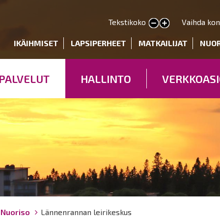
Hyppää
pääsisältöön
Tekstikoko
Vaihda kon
Pienennä tekstin kokoa
Suurenna tekstin kokoa
deryhmät
IKÄIHMISET
LAPSIPERHEET
MATKAILIJAT
NUO
PALVELUT
HALLINTO
VERKKOASI
Nuoriso
Lännenrannan leirikeskus