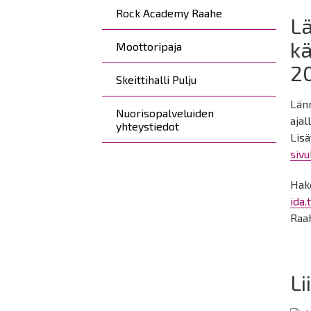
Rock Academy Raahe
L
kä
Moottoripaja
2
Skeittihalli Pulju
Län
Nuorisopalveluiden
ajal
yhteystiedot
Lis
sivu
Hake
ida.
Raa
Li