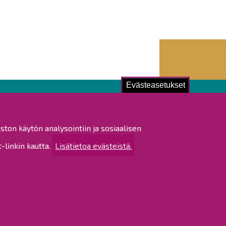
Evästeasetukset
ustu!
ston käytön analysointiin ja sosiaalisen
istat ja pöytäkirjat
linkin kautta.
Lisätietoa evästeistä.
altijapäätökset
ukset
ötietojen käsittely
tettavuusseloste
rtta
 sivustosta