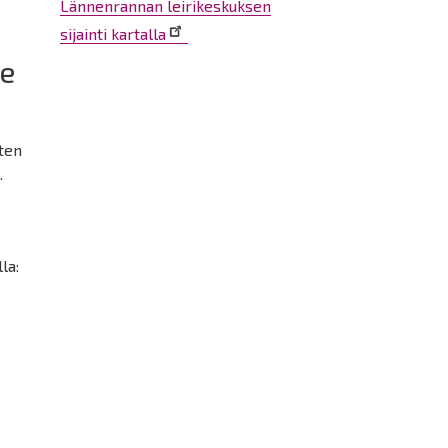
Lännenrannan leirikeskuksen
sijainti kartalla
le
ten
.
la: