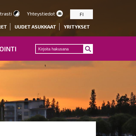
trasti
Yhteystiedot
FI
RET
UUDET ASUKKAAT
YRITYKSET
OINTI