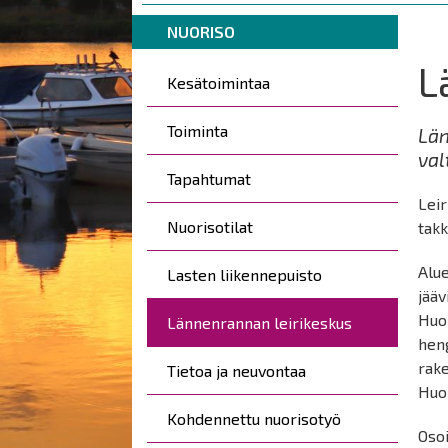
are
Breadcrumbs
You
here:
NUORISO
are
L
Päävalikko
here:
Kesätoimintaa
Toiminta
Län
val
Tapahtumat
Lei
Nuorisotilat
tak
Alue
Lasten liikennepuisto
jääv
Huol
Lännenrannan leirikeskus
heng
rake
Tietoa ja neuvontaa
Huo
Kohdennettu nuorisotyö
Osoi