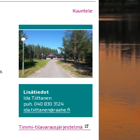
Kuuntele
a.
Lisätiedot
Ida Tiittanen
puh. 040 830 3124
ida.tiittanen@raahe.fi
Timmi-tilavarausjärjestelmä