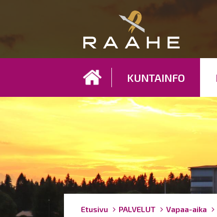
Koh
KUNTAINFO
Breadcrumbs
You
Etusivu
PALVELUT
Vapaa-aika