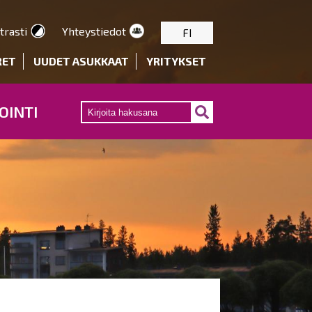
trasti
Yhteystiedot
FI
RET
UUDET ASUKKAAT
YRITYKSET
OINTI