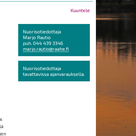
Kuuntele
Nuorisotiedottaja
Marjo Rautio
puh. 044 439 3346
marjo.rautio@raahe.fi
Nuorisotiedottaja
tavattavissa ajanvarauksella.
a.
lä
jen