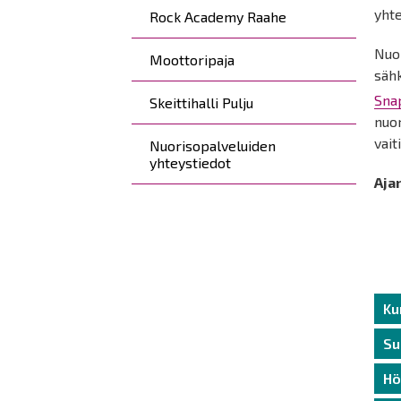
yhte
Rock Academy Raahe
Nuor
Moottoripaja
sähk
Sna
Skeittihalli Pulju
nuor
vait
Nuorisopalveluiden
yhteystiedot
Aja
Ku
Su
Hö