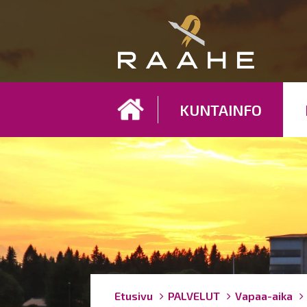
Koh
KUNTAINFO
Breadcrumbs
You
Etusivu
PALVELUT
Vapaa-aika