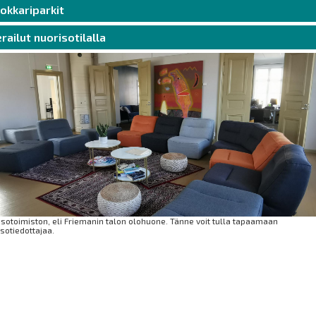
okkariparkit
erailut nuorisotilalla
sotoimiston, eli Friemanin talon olohuone. Tänne voit tulla tapaamaan
sotiedottajaa.