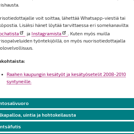
ishausta.
isotiedottajalle voit soittaa, lähettää Whatsapp-viestiä tai
öpostia. Lisäksi hänet löytää tarvittaessa eri somekanavilta:
pchatista
ja
Instagramista
. Kuten myös muilla
isopalveluiden työntekijöillä, on myös nuorisotiedottajalla
iolovelvollisuus.
nkohtaista:
Raahen kaupungin kesätyöt ja kesätyösetelit 2008-2010
syntyneille.
ntosalivuoro
lkapalloa, uintia ja hohtokeilausta
ntsäfutis