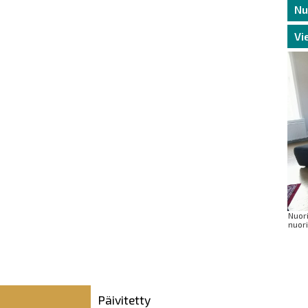
Nu
Vi
Nuori
nuori
Päivitetty