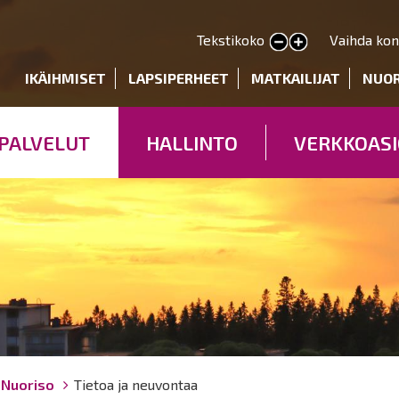
Hyppää
pääsisältöön
Tekstikoko
Vaihda kon
Pienennä tekstin kokoa
Suurenna tekstin kokoa
deryhmät
IKÄIHMISET
LAPSIPERHEET
MATKAILIJAT
NUO
PALVELUT
HALLINTO
VERKKOASI
Nuoriso
Tietoa ja neuvontaa