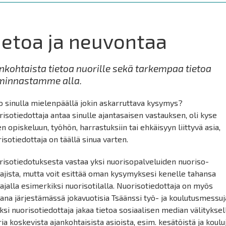
ietoa ja neuvontaa
nkohtaista tietoa nuorille sekä tarkempaa tietoa
minnastamme alla.
 sinulla mielenpäällä jokin askarruttava kysymys?
isotiedottaja antaa sinulle ajantasaisen vastauksen, oli kyse
en opiskeluun, työhön, harrastuksiin tai ehkäisyyn liittyvä asia,
isotiedottaja on täällä sinua varten.
isotiedotuksesta vastaa yksi nuorisopalveluiden nuoriso-
ajista, mutta voit esittää oman kysymyksesi kenelle tahansa
ajalla esimerkiksi nuorisotilalla. Nuorisotiedottaja on myös
na järjestämässä jokavuotisia Tsäänssi työ- ja koulutusmessuj
ksi nuorisotiedottaja jakaa tietoa sosiaalisen median välityksel
ia koskevista ajankohtaisista asioista, esim. kesätöistä ja koulu