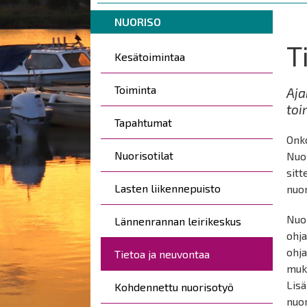
are
Breadcrumbs
You
here:
NUORISO
are
T
Päävalikko
here:
Kesätoimintaa
Toiminta
Aja
toi
Tapahtumat
Onko
Nuorisotilat
Nuor
sitt
Lasten liikennepuisto
nuor
Nuor
Lännenrannan leirikeskus
ohja
ohja
Tietoa ja neuvontaa
muka
Lisä
Kohdennettu nuorisotyö
nuor