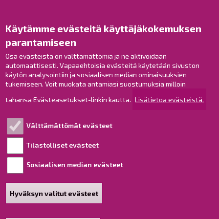
Opaskartta
Käytämme evästeitä käyttäjäkokemuksen
Raahe Facebookissa
parantamiseen
Raahe Instagramissa
Raahe LinkedInissä
Osa evästeistä on välttämättömiä ja ne aktivoidaan
automaattisesti. Vapaaehtoisia evästeitä käytetään sivuston
Raahe YouTubessa
käytön analysointiin ja sosiaalisen median ominaisuuksien
tukemiseen. Voit muokata antamiasi suostumuksia milloin
tahansa Evästeasetukset-linkin kautta.
Lisätietoa evästeistä.
Tutustu!
Välttämättömät evästeet
Esityslistat ja pöytäkirjat
Viranhaltijapäätökset
Tilastolliset evästeet
Kuulutukset
Sosiaalisen median evästeet
Henkilötietojen käsittely
Saavutettavuusseloste
Hyväksyn valitut evästeet
Sivukartta
Tietoa sivustosta