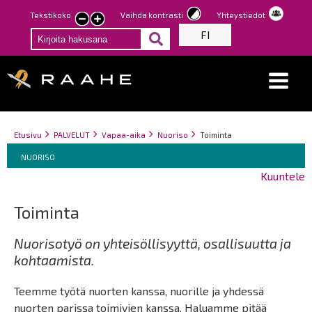
Hyppää
Tekstikoko
Vaihda kontrasti
Yhteystiedot
Pienennä
Suurenna
pääsisältöön
FI
tekstin
tekstin
kokoa
kokoa
Breadcrumbs
You
Etusivu
PALVELUT
Vapaa-aika
Nuoriso
Toiminta
Breadcrumbs
are
You
NUORISO
here:
are
Kuuntele
here:
Toiminta
Nuorisotyö on yhteisöllisyyttä, osallisuutta ja
kohtaamista.
Teemme työtä nuorten kanssa, nuorille ja yhdessä
nuorten parissa toimivien kanssa. Haluamme pitää