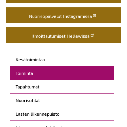
Nuorisopalvelut Instagramissa
Ilmoittautumiset Hellewissä
Päävalikko
Kesätoimintaa
Toiminta
Tapahtumat
Nuorisotilat
Lasten liikennepuisto