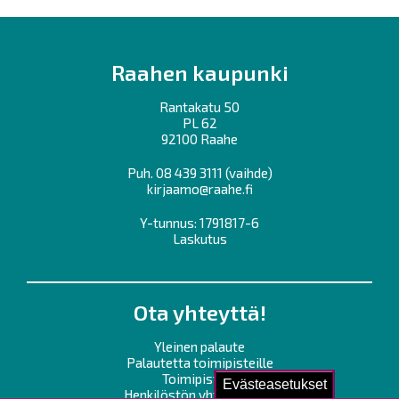
Raahen kaupunki
Rantakatu 50
PL 62
92100 Raahe
Puh.
08 439 3111
(vaihde)
kirjaamo@raahe.fi
Y-tunnus: 1791817-6
Laskutus
Ota yhteyttä!
Yleinen palaute
Palautetta toimipisteille
Toimipisteet
Evästeasetukset
Henkilöstön yhteystiedot