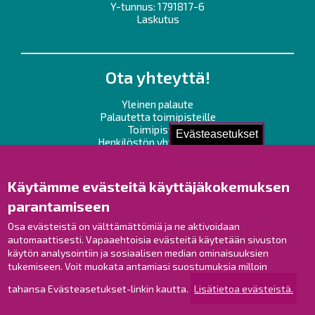
Y-tunnus: 1791817-6
Laskutus
Ota yhteyttä!
Yleinen palaute
Palautetta toimipisteille
Toimipisteet
Evästeasetukset
Henkilöstön yhteystiedot
Opaskartta
Käytämme evästeitä käyttäjäkokemuksen
Raahe Facebookissa
parantamiseen
Raahe Instagramissa
Raahe LinkedInissä
Osa evästeistä on välttämättömiä ja ne aktivoidaan
automaattisesti. Vapaaehtoisia evästeitä käytetään sivuston
Raahe YouTubessa
käytön analysointiin ja sosiaalisen median ominaisuuksien
tukemiseen. Voit muokata antamiasi suostumuksia milloin
tahansa Evästeasetukset-linkin kautta.
Lisätietoa evästeistä.
Tutustu!