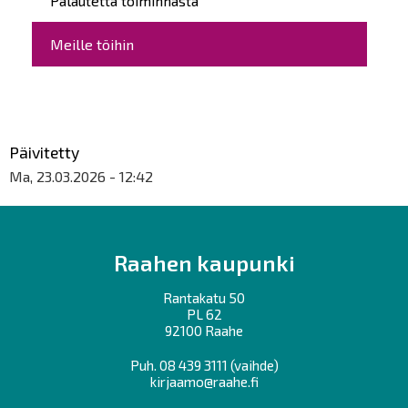
Palautetta toiminnasta
Meille töihin
Päivitetty
Ma, 23.03.2026 - 12:42
Raahen kaupunki
Rantakatu 50
PL 62
92100 Raahe
Puh.
08 439 3111
(vaihde)
kirjaamo@raahe.fi