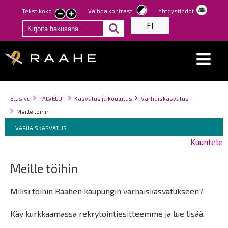
Hyppää
Tekstikoko
Vaihda kontrasti
Yhteystiedot
Pienennä
Suurenna
pääsisältöön
FI
tekstin
tekstin
kokoa
kokoa
Breadcrumbs
You
Etusivu
PALVELUT
Kasvatus ja koulutus
Varhaiskasvatus
are
Meille töihin
here:
Breadcrumbs
You
VARHAISKASVATUS
are
Kuuntele
here:
Meille töihin
Miksi töihin Raahen kaupungin varhaiskasvatukseen?
Käy kurkkaamassa rekrytointiesitteemme ja lue lisää.