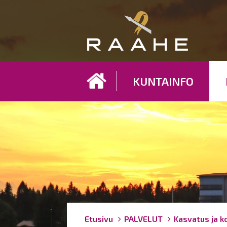
Koh
KUNTAINFO
Breadcrumbs
You
Etusivu
PALVELUT
Kasvatus ja k