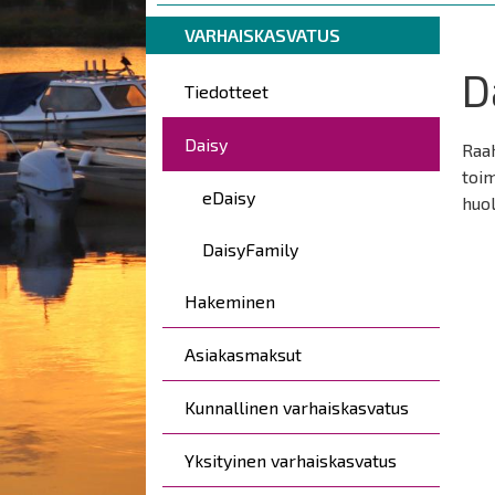
are
Breadcrumbs
You
here:
VARHAISKASVATUS
are
D
Päävalikko
here:
Tiedotteet
Daisy
Raa
toim
eDaisy
huol
DaisyFamily
Hakeminen
Asiakasmaksut
Kunnallinen varhaiskasvatus
Yksityinen varhaiskasvatus