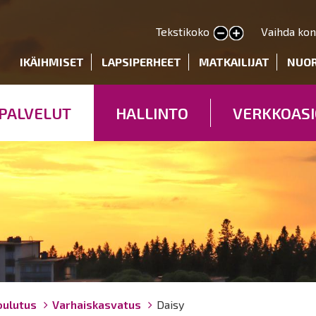
Hyppää
pääsisältöön
Tekstikoko
Vaihda kon
Pienennä tekstin kokoa
Suurenna tekstin kokoa
deryhmät
IKÄIHMISET
LAPSIPERHEET
MATKAILIJAT
NUO
PALVELUT
HALLINTO
VERKKOASI
oulutus
Varhaiskasvatus
Daisy