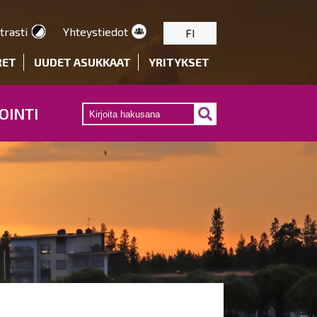
trasti
Yhteystiedot
FI
RET
UUDET ASUKKAAT
YRITYKSET
OINTI