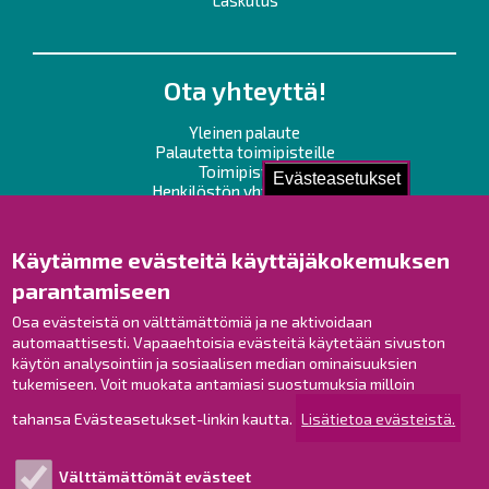
Laskutus
Ota yhteyttä!
Yleinen palaute
Palautetta toimipisteille
Toimipisteet
Evästeasetukset
Henkilöstön yhteystiedot
Opaskartta
Käytämme evästeitä käyttäjäkokemuksen
Raahe Facebookissa
parantamiseen
Raahe Instagramissa
Osa evästeistä on välttämättömiä ja ne aktivoidaan
Raahe LinkedInissä
automaattisesti. Vapaaehtoisia evästeitä käytetään sivuston
Raahe YouTubessa
käytön analysointiin ja sosiaalisen median ominaisuuksien
tukemiseen. Voit muokata antamiasi suostumuksia milloin
tahansa Evästeasetukset-linkin kautta.
Lisätietoa evästeistä.
Tutustu!
Välttämättömät evästeet