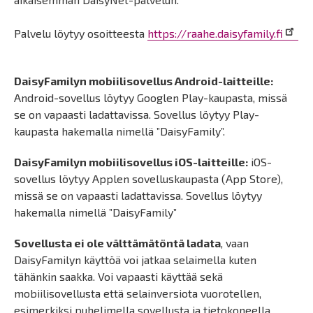
Palvelu löytyy osoitteesta
https://raahe.daisyfamily.fi
DaisyFamilyn mobiilisovellus Android-laitteille:
Android-sovellus löytyy Googlen Play-kaupasta, missä
se on vapaasti ladattavissa. Sovellus löytyy Play-
kaupasta hakemalla nimellä ”DaisyFamily”.
DaisyFamilyn mobiilisovellus iOS-laitteille:
iOS-
sovellus löytyy Applen sovelluskaupasta (App Store),
missä se on vapaasti ladattavissa. Sovellus löytyy
hakemalla nimellä ”DaisyFamily”
Sovellusta ei ole välttämätöntä ladata
, vaan
DaisyFamilyn käyttöä voi jatkaa selaimella kuten
tähänkin saakka. Voi vapaasti käyttää sekä
mobiilisovellusta että selainversiota vuorotellen,
esimerkiksi puhelimella sovellusta ja tietokoneella