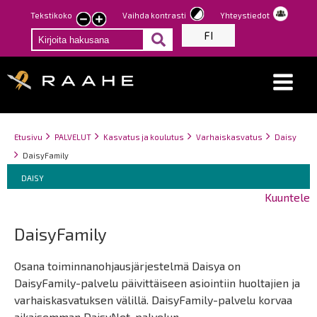
Hyppää
Tekstikoko
Vaihda kontrasti
Yhteystiedot
Pienennä
Suurenna
pääsisältöön
FI
tekstin
tekstin
kokoa
kokoa
Breadcrumbs
You
Etusivu
PALVELUT
Kasvatus ja koulutus
Varhaiskasvatus
Daisy
are
DaisyFamily
here:
Breadcrumbs
You
DAISY
are
Kuuntele
here:
DaisyFamily
Osana toiminnanohjausjärjestelmä Daisya on
DaisyFamily-palvelu päivittäiseen asiointiin huoltajien ja
varhaiskasvatuksen välillä. DaisyFamily-palvelu korvaa
aikaisemman DaisyNet-palvelun.