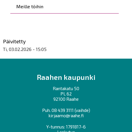
Meille töihin
Päivitetty
Ti, 03.02.2026 - 15:05
Raahen kaupunki
Rantakatu 50
PL 62
92100 Raahe
Puh.
08 439 3111
(vaihde)
kirjaamo@raahe.fi
Y-tunnus: 1791817-6