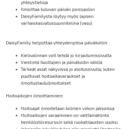
yhteystietoja
Ilmoittaa kuluvan päivän poissaolon
DaisyFamilysta löytyy myös lapsen
varhaiskasvatussuunnitelma (vasu)
DaisyFamily helpottaa yhteydenpitoa päiväkotiin:
Kielivalinnan voit tehdä jo kirjautumissivulta
Viestintä huoltajien ja päiväkodin välillä
Tärkeät asiat näkyvissä jo aloitussivulla, kuten
puuttuvat hoitoaikavaraukset ja
ilmoitustauluilmoitukset
Hoitoaikojen ilmoittaminen:
Hoitoajat ilmoitetaan kolmen viikon jaksoissa
Hoitoaikojen varaaminen on välttämätöntä
henkilöstöresurssin sekä ruokatilausten vuoksi
Jokaiselle päivälle tulee olla merkintä (hoitoaika,