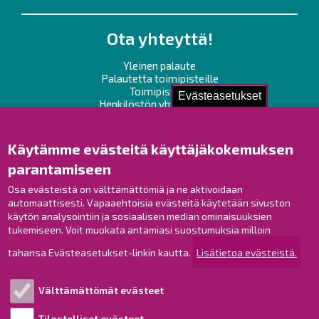
Ota yhteyttä!
Yleinen palaute
Palautetta toimipisteille
Toimipisteet
Evästeasetukset
Henkilöstön yhteystiedot
Opaskartta
Käytämme evästeitä käyttäjäkokemuksen
Raahe Facebookissa
parantamiseen
Raahe Instagramissa
Osa evästeistä on välttämättömiä ja ne aktivoidaan
Raahe LinkedInissä
automaattisesti. Vapaaehtoisia evästeitä käytetään sivuston
Raahe YouTubessa
käytön analysointiin ja sosiaalisen median ominaisuuksien
tukemiseen. Voit muokata antamiasi suostumuksia milloin
tahansa Evästeasetukset-linkin kautta.
Lisätietoa evästeistä.
Tutustu!
Välttämättömät evästeet
Esityslistat ja pöytäkirjat
Viranhaltijapäätökset
Tilastolliset evästeet