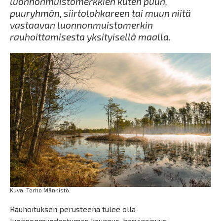
luonnonmuistomerkkien kuten puun,
puuryhmän, siirtolohkareen tai muun niitä
vastaavan luonnonmuistomerkin
rauhoittamisesta yksityisellä maalla.
Kuva: Terho Männistö.
Rauhoituksen perusteena tulee olla
luonnonmuodostuman kauneus, harvinaisuus,