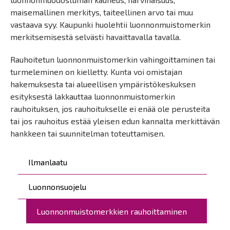
maisemallinen merkitys, taiteellinen arvo tai muu
vastaava syy. Kaupunki huolehtii luonnonmuistomerkin
merkitsemisestä selvästi havaittavalla tavalla.
Rauhoitetun luonnonmuistomerkin vahingoittaminen tai
turmeleminen on kielletty. Kunta voi omistajan
hakemuksesta tai alueellisen ympäristökeskuksen
esityksestä lakkauttaa luonnonmuistomerkin
rauhoituksen, jos rauhoitukselle ei enää ole perusteita
tai jos rauhoitus estää yleisen edun kannalta merkittävän
hankkeen tai suunnitelman toteuttamisen.
Päävalikko
Ilmanlaatu
Luonnonsuojelu
Luonnonmuistomerkkien rauhoittaminen