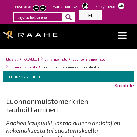
Hyppää
Tekstikoko
Vaihda kontrasti
Yhteystiedot
Pienennä
Suurenna
pääsisältöön
FI
tekstin
tekstin
kokoa
kokoa
Breadcrumbs
You
Etusivu
PALVELUT
Elinympäristö
Luonto ja ympäristö
are
Luonnonsuojelu
Luonnonmuistomerkkien rauhoittaminen
here:
Breadcrumbs
You
LUONNONSUOJELU
are
Kuuntele
here:
Luonnonmuistomerkkien
rauhoittaminen
Raahen kaupunki vastaa alueen omistajien
hakemuksesta tai suostumuksella