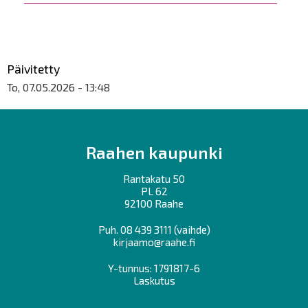
Päivitetty
To, 07.05.2026 - 13:48
Raahen kaupunki
Rantakatu 50
PL 62
92100 Raahe
Puh.
08 439 3111
(vaihde)
kirjaamo@raahe.fi
Y-tunnus: 1791817-6
Laskutus