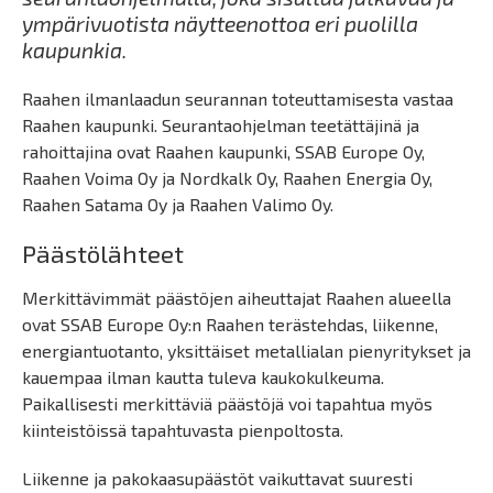
ympärivuotista näytteenottoa eri puolilla
kaupunkia.
Raahen ilmanlaadun seurannan toteuttamisesta vastaa
Raahen kaupunki. Seurantaohjelman teetättäjinä ja
rahoittajina ovat Raahen kaupunki, SSAB Europe Oy,
Raahen Voima Oy ja Nordkalk Oy, Raahen Energia Oy,
Raahen Satama Oy ja Raahen Valimo Oy.
Päästölähteet
Merkittävimmät päästöjen aiheuttajat Raahen alueella
ovat SSAB Europe Oy:n Raahen terästehdas, liikenne,
energiantuotanto, yksittäiset metallialan pienyritykset ja
kauempaa ilman kautta tuleva kaukokulkeuma.
Paikallisesti merkittäviä päästöjä voi tapahtua myös
kiinteistöissä tapahtuvasta pienpoltosta.
Liikenne ja pakokaasupäästöt vaikuttavat suuresti