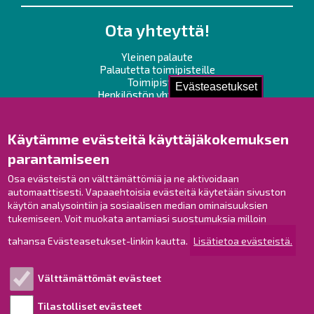
Ota yhteyttä!
Yleinen palaute
Palautetta toimipisteille
Toimipisteet
Evästeasetukset
Henkilöstön yhteystiedot
Opaskartta
Käytämme evästeitä käyttäjäkokemuksen
Raahe Facebookissa
parantamiseen
Raahe Instagramissa
Raahe LinkedInissä
Osa evästeistä on välttämättömiä ja ne aktivoidaan
automaattisesti. Vapaaehtoisia evästeitä käytetään sivuston
Raahe YouTubessa
käytön analysointiin ja sosiaalisen median ominaisuuksien
tukemiseen. Voit muokata antamiasi suostumuksia milloin
tahansa Evästeasetukset-linkin kautta.
Lisätietoa evästeistä.
Tutustu!
Välttämättömät evästeet
Esityslistat ja pöytäkirjat
Viranhaltijapäätökset
Tilastolliset evästeet