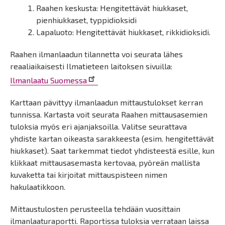
Raahen keskusta: Hengitettävät hiukkaset,
pienhiukkaset, typpidioksidi
Lapaluoto: Hengitettävät hiukkaset, rikkidioksidi.
Raahen ilmanlaadun tilannetta voi seurata lähes
reaaliaikaisesti Ilmatieteen laitoksen sivuilla:
Ilmanlaatu Suomessa
Karttaan pävittyy ilmanlaadun mittaustulokset kerran
tunnissa. Kartasta voit seurata Raahen mittausasemien
tuloksia myös eri ajanjaksoilla. Valitse seurattava
yhdiste kartan oikeasta sarakkeesta (esim. hengitettävät
hiukkaset). Saat tarkemmat tiedot yhdisteestä esille, kun
klikkaat mittausasemasta kertovaa, pyöreän mallista
kuvaketta tai kirjoitat mittauspisteen nimen
hakulaatikkoon.
Mittaustulosten perusteella tehdään vuosittain
ilmanlaaturaportti. Raportissa tuloksia verrataan laissa