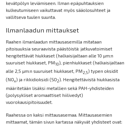
kevätpölyn leviämiseen. Ilman epäpuhtauksien
kulkeutumiseen vaikuttavat myös sääolosuhteet ja
vallitseva tuulen suunta.
Ilmanlaadun mittaukset
Raahen ilmanlaadun mittausasemilla mitataan
pitoisuuksia seuraavista päästöistä: jatkuvatoimiset
hengitettävät hiukkaset (halkaisijaltaan alle 10 µm:n
suuruiset hiukkaset, PM
), pienhiukkaset (halkaisijaltaan
10
alle 2,5 µm:n suuruiset hiukkaset, PM
) typen oksidit
2,5
(NO
) ja rikkidioksidi (SO
). Hengitettävistä hiukkasista
x
2
määritetään lisäksi metallien sekä PAH-yhdisteiden
(polysykliset aromaattiset hiilivedyt)
vuorokausipitoisuudet.
Raahessa on kaksi mittausasemaa. Mittausasemien
mittaamat, tämän sivun kartassa näkyvät yhdisteet ovat: