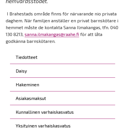
hemvårdsstödet.
I Brahestads område finns för närvarande nio privata
daghem. När familjen anställer en privat barnskötare i
hemmet måste de kontakta Sanna Ilmakangas, tfn. 040
130 8213,
sanna.ilmakangas@raahe.fi
för att låta
godkänna barnskötaren.
Päävalikko
Tiedotteet
Daisy
Hakeminen
Asiakasmaksut
Kunnallinen varhaiskasvatus
Yksityinen varhaiskasvatus