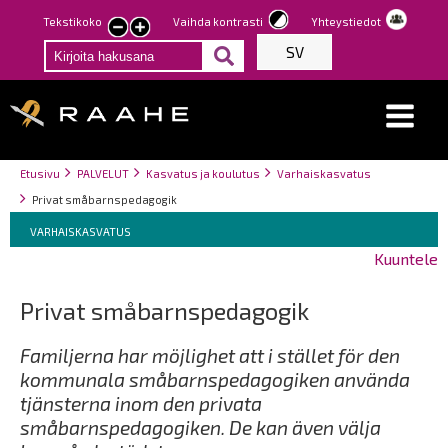
Hyppää
Tekstikoko
Vaihda kontrasti
Yhteystiedot
Pienennä
Suurenna
pääsisältöön
SV
tekstin
tekstin
kokoa
kokoa
Breadcrumbs
You
Etusivu
PALVELUT
Kasvatus ja koulutus
Varhaiskasvatus
are
Privat småbarnspedagogik
here:
Breadcrumbs
You
VARHAISKASVATUS
are
Kuuntele
here:
Privat småbarnspedagogik
Familjerna har möjlighet att i stället för den
kommunala småbarnspedagogiken använda
tjänsterna inom den privata
småbarnspedagogiken. De kan även välja