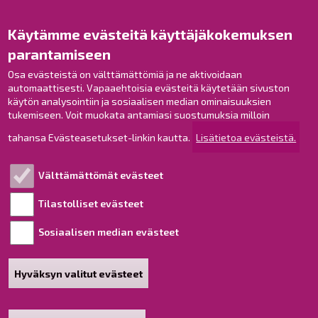
Opaskartta
Käytämme evästeitä käyttäjäkokemuksen
Raahe Facebookissa
parantamiseen
Raahe Instagramissa
Osa evästeistä on välttämättömiä ja ne aktivoidaan
Raahe LinkedInissä
automaattisesti. Vapaaehtoisia evästeitä käytetään sivuston
Raahe YouTubessa
käytön analysointiin ja sosiaalisen median ominaisuuksien
tukemiseen. Voit muokata antamiasi suostumuksia milloin
tahansa Evästeasetukset-linkin kautta.
Lisätietoa evästeistä.
Tutustu!
Välttämättömät evästeet
Esityslistat ja pöytäkirjat
Viranhaltijapäätökset
Tilastolliset evästeet
Kuulutukset
Sosiaalisen median evästeet
Henkilötietojen käsittely
Saavutettavuusseloste
Hyväksyn valitut evästeet
Sivukartta
Tietoa sivustosta