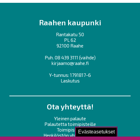
Raahen kaupunki
Rantakatu 50
PL 62
92100 Raahe
Puh.
08 439 3111
(vaihde)
kirjaamo@raahe.fi
Y-tunnus: 1791817-6
Laskutus
Ota yhteyttä!
Yleinen palaute
Palautetta toimipisteille
Toimipisteet
Evästeasetukset
Henkilöstön yhteystiedot