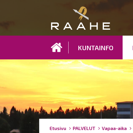
Koh
KUNTAINFO
Breadcrumbs
You
Etusivu
PALVELUT
Vapaa-aika