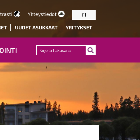
trasti
Yhteystiedot
FI
RET
UUDET ASUKKAAT
YRITYKSET
OINTI