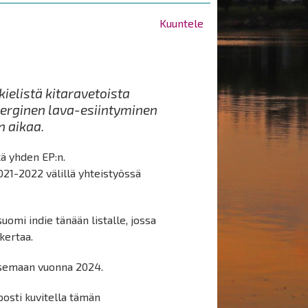
Kuuntele
elistä kitaravetoista
energinen lava-esiintyminen
n aikaa.
ä yhden EP:n.
21-2022 välillä yhteistyössä
uomi indie tänään listalle, jossa
kertaa.
aisemaan vuonna 2024.
posti kuvitella tämän