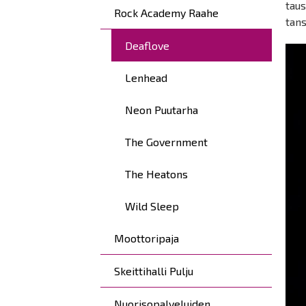
taus
Rock Academy Raahe
tan
Deaflove
Lenhead
Neon Puutarha
The Government
The Heatons
Wild Sleep
Moottoripaja
Skeittihalli Pulju
Nuorisopalveluiden