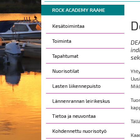
are
Breadcrumbs
You
here:
ROCK ACADEMY RAAHE
are
D
Päävalikko
here:
Kesätoimintaa
Toiminta
DEA
ind
Tapahtumat
sek
Nuorisotilat
Yhty
Uusi
Lasten liikennepuisto
Mik
Tuor
Lännenrannan leirikeskus
kapp
Tietoa ja neuvontaa
Täll
Kohdennettu nuorisotyö
Kaao