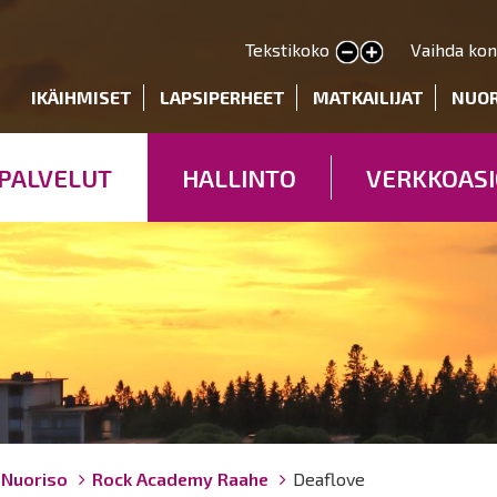
Hyppää
pääsisältöön
Tekstikoko
Vaihda kon
Pienennä tekstin kokoa
Suurenna tekstin kokoa
deryhmät
IKÄIHMISET
LAPSIPERHEET
MATKAILIJAT
NUO
PALVELUT
HALLINTO
VERKKOASI
Nuoriso
Rock Academy Raahe
Deaflove