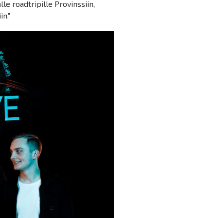
lle roadtripille Provinssiin,
n."