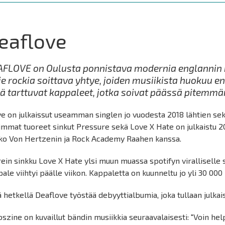
eaflove
FLOVE on Oulusta ponnistava modernia englannin ki
ie rockia soittava yhtye, joiden musiikista huokuu 
ä tarttuvat kappaleet, jotka soivat päässä pitemmä
e on julkaissut useamman singlen jo vuodesta 2018 lähtien sek
mmat tuoreet sinkut Pressure sekä Love X Hate on julkaistu 20
ko Von Hertzenin ja Rock Academy Raahen kanssa.
ein sinkku Love X Hate ylsi muun muassa spotifyn viralliselle s
ale viihtyi päälle viikon. Kappaletta on kuunneltu jo yli 30 000 
ä hetkellä Deaflove työstää debyyttialbumia, joka tullaan julk
szine on kuvaillut bändin musiikkia seuraavalaisesti: "Voin hel