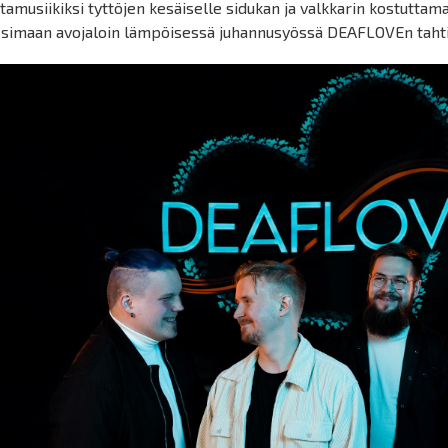
tamusiikiksi tyttöjen kesäiselle sidukan ja valkkarin kostuttama
ssimaan avojaloin lämpöisessä juhannusyössä DEAFLOVEn tahtii