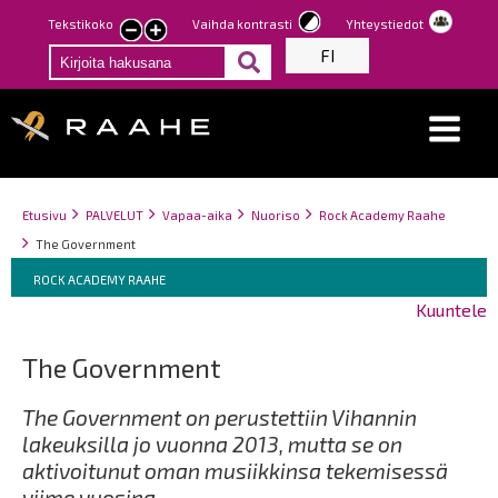
Hyppää
Tekstikoko
Vaihda kontrasti
Yhteystiedot
Pienennä
Suurenna
pääsisältöön
FI
tekstin
tekstin
kokoa
kokoa
Breadcrumbs
You
Etusivu
PALVELUT
Vapaa-aika
Nuoriso
Rock Academy Raahe
are
The Government
here:
Breadcrumbs
You
ROCK ACADEMY RAAHE
are
Kuuntele
here:
The Government
The Government on perustettiin Vihannin
lakeuksilla jo vuonna 2013, mutta se on
aktivoitunut oman musiikkinsa tekemisessä
viime vuosina.