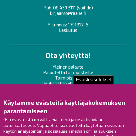
Puh.
08 439 3111
(vaihde)
kirjaamo@raahe.fi
Y-tunnus: 1791817-6
Laskutus
Ota yhteyttä!
Yleinen palaute
Palautetta toimipisteille
Toimipisteet
Evästeasetukset
Henkilöstön yhteystiedot
Opaskartta
Käytämme evästeitä käyttäjäkokemuksen
Raahe Facebookissa
parantamiseen
Raahe Instagramissa
Raahe LinkedInissä
Osa evästeistä on välttämättömiä ja ne aktivoidaan
automaattisesti. Vapaaehtoisia evästeitä käytetään sivuston
Raahe YouTubessa
käytön analysointiin ja sosiaalisen median ominaisuuksien