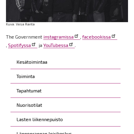
Kuva: Vesa Ranta
The Government
instagramissa
,
facebookissa
,
Spotifyssa
ja
YouTubessa
.
Päävalikko
Kesätoimintaa
Toiminta
Tapahtumat
Nuorisotilat
Lasten liikennepuisto
Lännenrannan leirikeskus