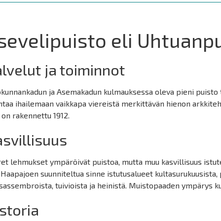
sevelipuisto eli Uhtuanp
lvelut ja toiminnot
okunnankadun ja Asemakadun kulmauksessa oleva pieni puisto t
htaa ihailemaan vaikkapa viereistä merkittävän hienon arkkite
 on rakennettu 1912.
svillisuus
et lehmukset ympäröivät puistoa, mutta muu kasvillisuus istut
 Haapajoen suunniteltua sinne istutusalueet kultasurukuusista, p
assembroista, tuivioista ja heinistä. Muistopaaden ympärys ku
storia