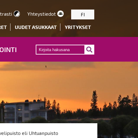
trasti
Yhteystiedot
FI
RET
UUDET ASUKKAAT
YRITYKSET
OINTI
elipuisto eli Uhtuanpuisto