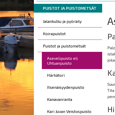
are
Breadcrumbs
You
here:
PUISTOT JA PUISTOMETSÄT
are
A
Päävalikko
here:
Jalankulku ja pyöräily
Koirapuistot
Pa
Puistot ja puistometsät
Pal
ista
Asevelipuisto eli
joka
Uhtuanpuisto
Ka
Härkätori
Suur
Itsenäisyydenpuisto
Tita
pens
Kanavanranta
Hi
Kari Juvan Veistospuisto