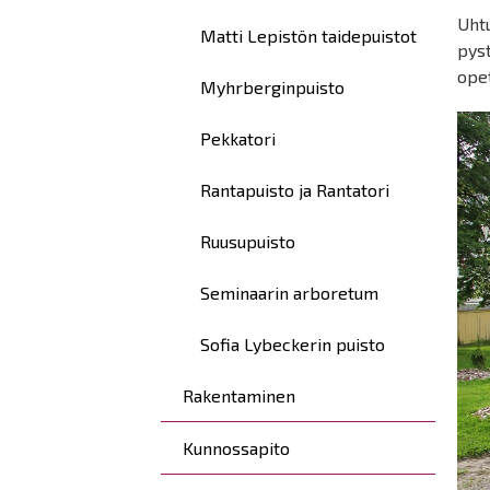
Uhtu
Matti Lepistön taidepuistot
pyst
opet
Myhrberginpuisto
Pekkatori
Rantapuisto ja Rantatori
Ruusupuisto
Seminaarin arboretum
Sofia Lybeckerin puisto
Rakentaminen
Kunnossapito