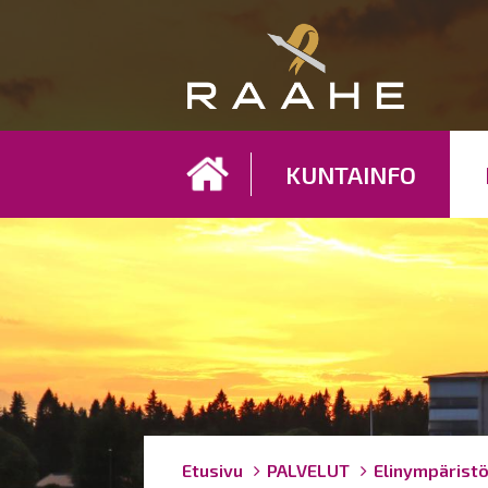
Koh
KUNTAINFO
Breadcrumbs
You
Etusivu
PALVELUT
Elinympärist