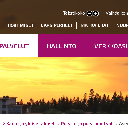
Hyppää
pääsisältöön
Tekstikoko
Vaihda kon
Pienennä tekstin kokoa
Suurenna tekstin kokoa
deryhmät
IKÄIHMISET
LAPSIPERHEET
MATKAILIJAT
NUO
PALVELUT
HALLINTO
VERKKOASI
ö
Kadut ja yleiset alueet
Puistot ja puistometsät
Asev