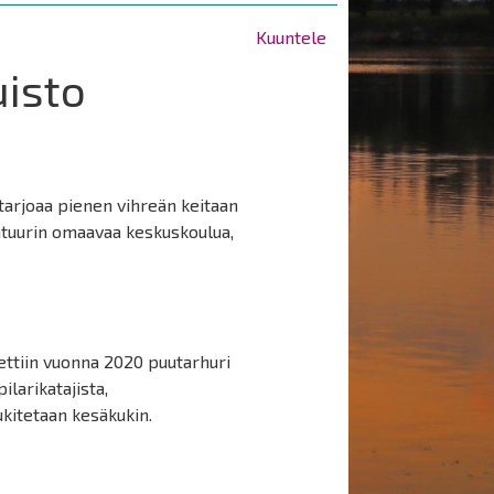
Kuuntele
uisto
arjoaa pienen vihreän keitaan
htuurin omaavaa keskuskoulua,
ettiin vuonna 2020 puutarhuri
ilarikatajista,
kitetaan kesäkukin.