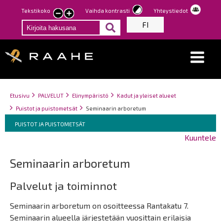
Hyppää
Tekstikoko
Vaihda kontrasti
Yhteystiedot
Pienennä
Suurenna
pääsisältöön
FI
tekstin
tekstin
kokoa
kokoa
Breadcrumbs
You
Etusivu
PALVELUT
Elinympäristö
Kadut ja yleiset alueet
are
Puistot ja puistometsät
Seminaarin arboretum
here:
Breadcrumbs
You
PUISTOT JA PUISTOMETSÄT
are
Kuuntele
here:
Seminaarin arboretum
Palvelut ja toiminnot
Seminaarin arboretum on osoitteessa Rantakatu 7.
Seminaarin alueella järjestetään vuosittain erilaisia