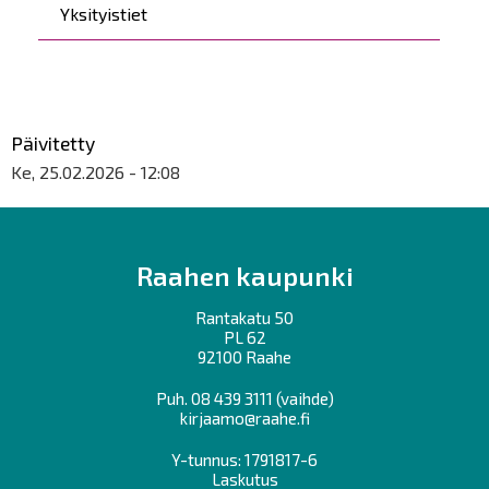
Yksityistiet
Päivitetty
Ke, 25.02.2026 - 12:08
Raahen kaupunki
Rantakatu 50
PL 62
92100 Raahe
Puh.
08 439 3111
(vaihde)
kirjaamo@raahe.fi
Y-tunnus: 1791817-6
Laskutus