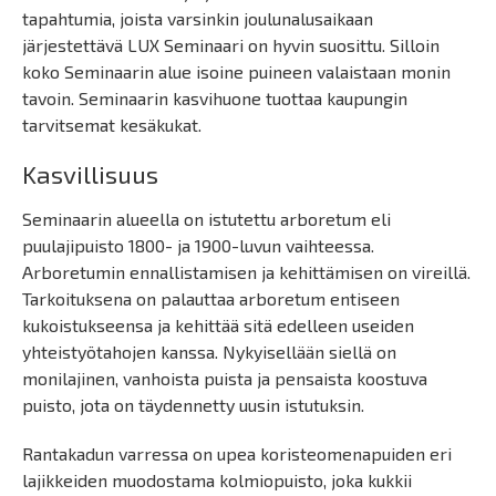
tapahtumia, joista varsinkin joulunalusaikaan
järjestettävä LUX Seminaari on hyvin suosittu. Silloin
koko Seminaarin alue isoine puineen valaistaan monin
tavoin. Seminaarin kasvihuone tuottaa kaupungin
tarvitsemat kesäkukat.
Kasvillisuus
Seminaarin alueella on istutettu arboretum eli
puulajipuisto 1800- ja 1900-luvun vaihteessa.
Arboretumin ennallistamisen ja kehittämisen on vireillä.
Tarkoituksena on palauttaa arboretum entiseen
kukoistukseensa ja kehittää sitä edelleen useiden
yhteistyötahojen kanssa. Nykyisellään siellä on
monilajinen, vanhoista puista ja pensaista koostuva
puisto, jota on täydennetty uusin istutuksin.
Rantakadun varressa on upea koristeomenapuiden eri
lajikkeiden muodostama kolmiopuisto, joka kukkii