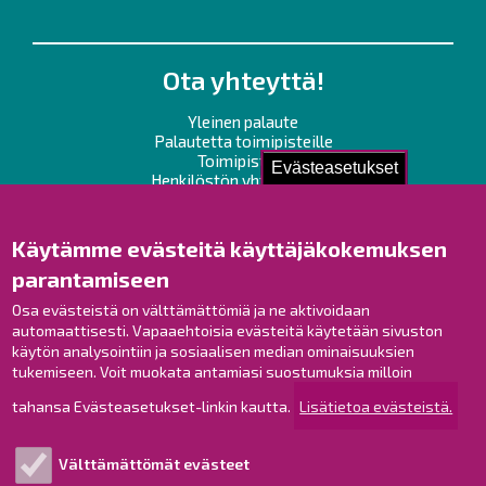
Ota yhteyttä!
Yleinen palaute
Palautetta toimipisteille
Toimipisteet
Evästeasetukset
Henkilöstön yhteystiedot
Opaskartta
Käytämme evästeitä käyttäjäkokemuksen
Raahe Facebookissa
parantamiseen
Raahe Instagramissa
Osa evästeistä on välttämättömiä ja ne aktivoidaan
Raahe LinkedInissä
automaattisesti. Vapaaehtoisia evästeitä käytetään sivuston
Raahe YouTubessa
käytön analysointiin ja sosiaalisen median ominaisuuksien
tukemiseen. Voit muokata antamiasi suostumuksia milloin
tahansa Evästeasetukset-linkin kautta.
Lisätietoa evästeistä.
Tutustu!
Välttämättömät evästeet
Esityslistat ja pöytäkirjat