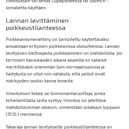
Ilmoituksen voi tehdä Lupapisteessä tai Suomi.fi -
lomaketta käyttäen.
Lannan levittäminen
poikkeustilanteessa
Poikkeamismenettely on tarkoitettu käytettäväksi
ainoastaan erityisen poikkeavissa olosuhteissa. Lannan
levityksen kieltoajasta poikkeaminen on mahdollista, jos
termisen kasvukauden aikana alueella on satanut
merkittävästi enemmän kuin normaalivuosina ja
haihdunta on ollut niin vähäistä, että pellot eivät
märkyyden vuoksi kanna koneita.
Ilmoituksen tekee se toiminnanharjoittaja, jonka
kotieläintilalla lanta syntyy. Ilmoitus on jätettävä
mahdollisimman aikaisin, viimeistään lokakuun loppuun
(31.10.) mennessä.
Takaraja lannan levitykselle poikkeustilanteessa on