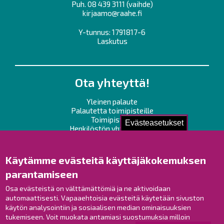
Puh.
08 439 3111
(vaihde)
kirjaamo@raahe.fi
Y-tunnus: 1791817-6
Laskutus
Ota yhteyttä!
Yleinen palaute
Palautetta toimipisteille
Toimipisteet
Evästeasetukset
Henkilöstön yhteystiedot
Opaskartta
Käytämme evästeitä käyttäjäkokemuksen
Raahe Facebookissa
parantamiseen
Raahe Instagramissa
Osa evästeistä on välttämättömiä ja ne aktivoidaan
Raahe LinkedInissä
automaattisesti. Vapaaehtoisia evästeitä käytetään sivuston
Raahe YouTubessa
käytön analysointiin ja sosiaalisen median ominaisuuksien
tukemiseen. Voit muokata antamiasi suostumuksia milloin