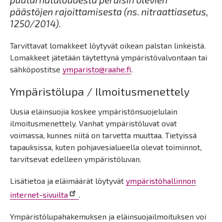
päästöjen rajoittamisesta (ns. nitraattiasetus,
1250/2014).
Tarvittavat lomakkeet löytyvät oikean palstan linkeistä.
Lomakkeet jätetään täytettynä ympäristövalvontaan tai
sähköpostitse
ymparisto@raahe.fi
.
Ympäristölupa / Ilmoitusmenettely
Uusia eläinsuojia koskee ympäristönsuojelulain
ilmoitusmenettely. Vanhat ympäristöluvat ovat
voimassa, kunnes niitä on tarvetta muuttaa. Tietyissä
tapauksissa, kuten pohjavesialueella olevat toiminnot,
tarvitsevat edelleen ympäristöluvan.
Lisätietoa ja eläimäärät löytyvät
ympäristöhallinnon
internet-sivuilta
.
Ympäristölupahakemuksen ja eläinsuojailmoituksen voi