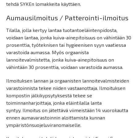
tehdä SYKEn lomakkeita käyttäen.
Aumausilmoitus / Patterointi-ilmoitus
Tilalla, jolla kertyy lantaa tuotantoeläintenpidosta,
voidaan lantaa, jonka kuiva-ainepitoisuus on vähintään 30
prosenttia, työteknisen tai hygieenisen syyn vaatiessa
varastoida aumassa. Myös orgaanista
lannoitevalmistetta, jonka kuiva-ainepitoisuus on
vähintään 30 prosenttia, voidaan varastoida aumassa.
Ilmoituksen lannan ja orgaanisten lannoitevalmisteiden
varastoinnista tekee niiden vastaanottaja. Ilmoituksen
kompostin jälkikypsytyksestä tekee se
toiminnanharjoittaja, jonka eläintilalla lanta
syntyy. Ilmoitus on jätettävä viimeistään 14 vuorokautta
ennen aumavarastoinnin aloittamista kunnan
ympäristönsuojeluviranomaiselle.