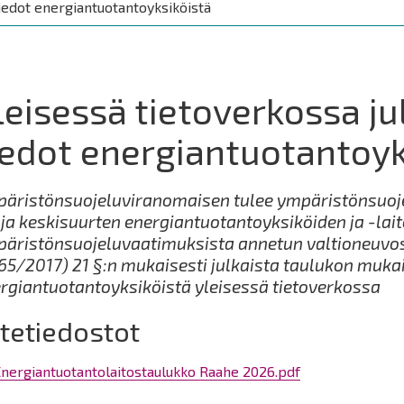
tiedot energiantuotantoyksiköistä
leisessä tietoverkossa ju
iedot energiantuotantoyk
äristönsuojeluviranomaisen tulee ympäristönsuoje
 ja keskisuurten energiantuotantoyksiköiden ja -lai
äristönsuojeluvaatimuksista annetun valtioneuvo
65/2017) 21 §:n mukaisesti julkaista taulukon mukai
rgiantuotantoyksiköistä yleisessä tietoverkossa
itetiedostot
nergiantuotantolaitostaulukko Raahe 2026.pdf