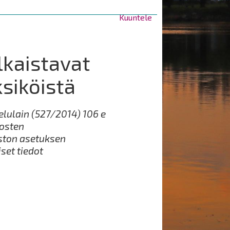
Kuuntele
lkaistavat
siköistä
lulain (527/2014) 106 e
tosten
ston asetuksen
set tiedot