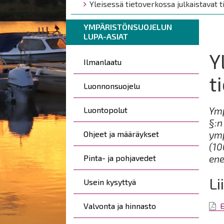
are
Yleisessä tietoverkossa julkaistavat 
here:
Breadcrumbs
You
YMPÄRISTÖNSUOJELUN
LUPA-ASIAT
are
here:
Y
Päävalikko
Ilmanlaatu
t
Luonnonsuojelu
Luontopolut
Ymp
§:n
Ohjeet ja määräykset
ymp
(10
Pinta- ja pohjavedet
ene
Li
Usein kysyttyä
Valvonta ja hinnasto
E