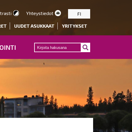
trasti
Yhteystiedot
FI
RET
UUDET ASUKKAAT
YRITYKSET
OINTI