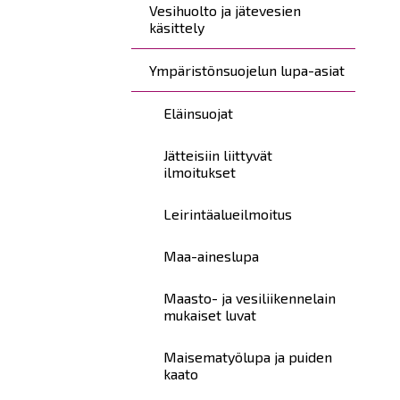
Vesihuolto ja jätevesien
käsittely
Ympäristönsuojelun lupa-asiat
Eläinsuojat
Jätteisiin liittyvät
ilmoitukset
Leirintäalueilmoitus
Maa-aineslupa
Maasto- ja vesiliikennelain
mukaiset luvat
Maisematyölupa ja puiden
kaato