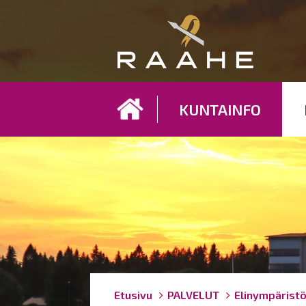
Koh
KUNTAINFO
Breadcrumbs
You
Etusivu
PALVELUT
Elinympärist