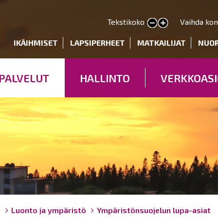
Hyppää
pääsisältöön
Tekstikoko
Vaihda kon
Pienennä tekstin kokoa
Suurenna tekstin kokoa
deryhmät
IKÄIHMISET
LAPSIPERHEET
MATKAILIJAT
NUO
PALVELUT
HALLINTO
VERKKOASI
ö
Luonto ja ympäristö
Ympäristönsuojelun lupa-asiat