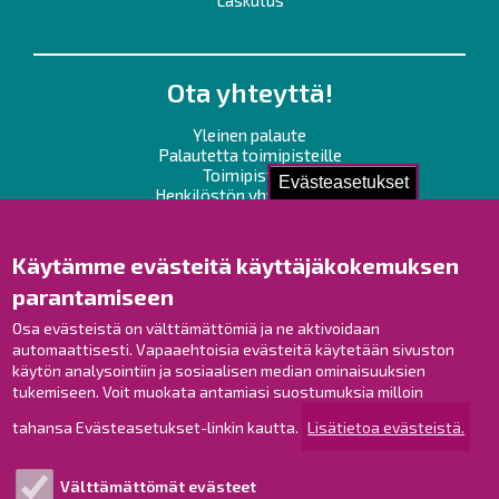
Laskutus
Ota yhteyttä!
Yleinen palaute
Palautetta toimipisteille
Toimipisteet
Evästeasetukset
Henkilöstön yhteystiedot
Opaskartta
Käytämme evästeitä käyttäjäkokemuksen
Raahe Facebookissa
parantamiseen
Raahe Instagramissa
Osa evästeistä on välttämättömiä ja ne aktivoidaan
Raahe LinkedInissä
automaattisesti. Vapaaehtoisia evästeitä käytetään sivuston
Raahe YouTubessa
käytön analysointiin ja sosiaalisen median ominaisuuksien
tukemiseen. Voit muokata antamiasi suostumuksia milloin
tahansa Evästeasetukset-linkin kautta.
Lisätietoa evästeistä.
Tutustu!
Välttämättömät evästeet