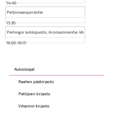
14.40
Peltomaanperäntie
15.30
Piehingin leikkipuisto, Aronlammentie 46
16.00–16.15
Päävalikko
Aukioloajat
Raahen pääkirjasto
Pattijoen kirjasto
Vihannin kirjasto