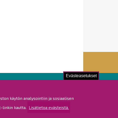
Evästeasetukset
ustu!
ston käytön analysointiin ja sosiaalisen
istat ja pöytäkirjat
linkin kautta.
Lisätietoa evästeistä.
altijapäätökset
ukset