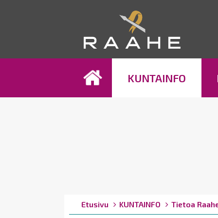
Koh
KUNTAINFO
Breadcrumbs
You
Etusivu
KUNTAINFO
Tietoa Raah
are