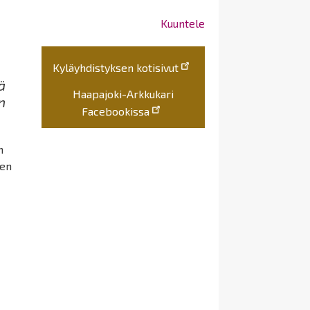
Kuuntele
Kyläyhdistyksen kotisivut
ä
Haapajoki-Arkkukari
n
Facebookissa
n
een