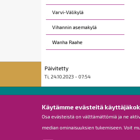
Varvi-Välikylä
Vihannin asemakylä
Wanha Raahe
Päivitetty
Ti, 24.10.2023 - 07:54
Raahen kaupunki
Käytämme evästeitä käyttäjäko
Osa evästeistä on välttämättömiä ja ne akti
Rantakatu 50
PL 62
median ominaisuuksien tukemiseen. Voit muo
92100 Raahe