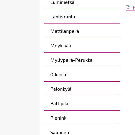
Lumimetsä
H
Läntisranta
Mattilanperä
Möykkylä
Myllyperä-Perukka
Olkijoki
Palonkylä
Pattijoki
Piehinki
Saloinen