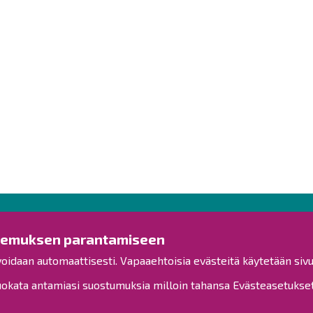
Ota yhteyttä!
Tut
kemuksen parantamiseen
voidaan automaattisesti. Vapaaehtoisia evästeitä käytetään sivu
Yleinen palaute
Esitysl
Palautetta toimipisteille
kata antamiasi suostumuksia milloin tahansa Evästeasetukset-
Viranh
Toimipisteet
Henkilöstön yhteystiedot
Kuulut