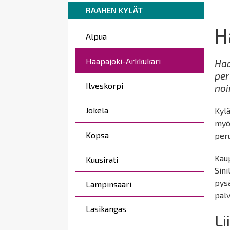
Breadcrumbs
You
here:
RAAHEN KYLÄT
are
H
Päävalikko
here:
Alpua
Haapajoki-Arkkukari
Haa
per
Ilveskorpi
noi
Jokela
Kylä
myö
Kopsa
peru
Kaup
Kuusirati
Sini
pysä
Lampinsaari
palv
Lasikangas
Li