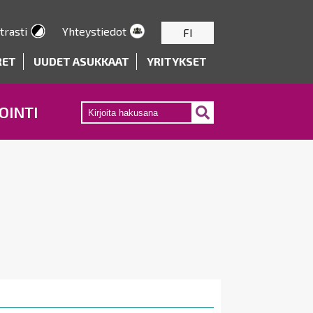
trasti
Yhteystiedot
FI
RET
UUDET ASUKKAAT
YRITYKSET
OINTI