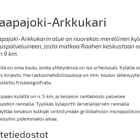
aapajoki-Arkkukari
pajoki-Arkkukarin alue on nuorekas merellinen kyl
uspalveluineen, josta matkaa Raahen keskustaan o
n 9 km.
llä on oma koulu, jonka yhteydessä on iso urheilusali. Kylällä o
s kirjasto. Harrastusmahdollisuuksia on mm. koulun läheisyyt
stettu frisbeegolfrata.
paan kylältä on n. 5 km, ja kesäisin rantakioski palvelee
luodon rannalla. Tyylikäs kyläpirtti Järvelänjärven rannalla
yttää kesäisin kulkijat virkistymään grillikahvion monipuolisiin
eluihin pidemmäksi aikaa.
itetiedostot