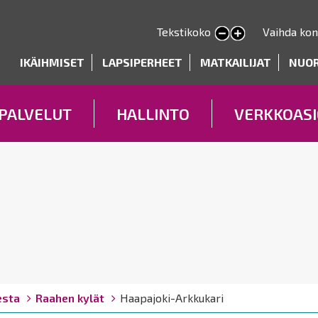
Hyppää
pääsisältöön
Tekstikoko
Vaihda kon
Pienennä tekstin kokoa
Suurenna tekstin kokoa
deryhmät
IKÄIHMISET
LAPSIPERHEET
MATKAILIJAT
NUO
PALVELUT
HALLINTO
VERKKOASI
esta
Raahen kylät
Haapajoki-Arkkukari