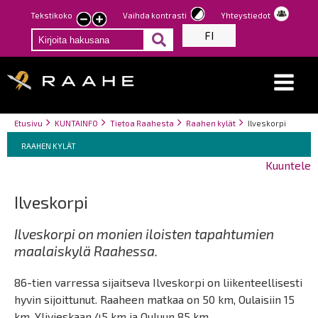
Hyppää
Tekstikoko
Vaihda kontrasti
Yhteystiedot
Pienennä
Suurenna
pääsisältöön
FI
tekstin
tekstin
kokoa
kokoa
Breadcrumbs
You
Etusivu
KUNTAINFO
Tietoa Raahesta
Raahen kylät
Ilveskorpi
Breadcrumbs
are
You
RAAHEN KYLÄT
here:
are
Kuuntele
here:
Ilveskorpi
Ilveskorpi on monien iloisten tapahtumien
maalaiskylä Raahessa.
86-tien varressa sijaitseva Ilveskorpi on liikenteellisesti
hyvin sijoittunut. Raaheen matkaa on 50 km, Oulaisiin 15
km, Ylivieskaan 45 km ja Ouluun 85 km.