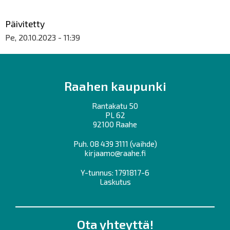
Päivitetty
Pe, 20.10.2023 - 11:39
Raahen kaupunki
Rantakatu 50
PL 62
92100 Raahe
Puh.
08 439 3111
(vaihde)
kirjaamo@raahe.fi
Y-tunnus: 1791817-6
Laskutus
Ota yhteyttä!