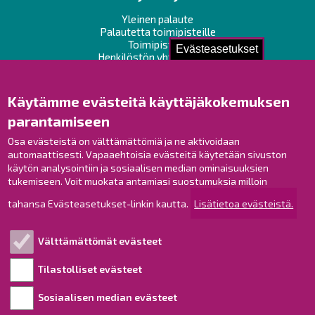
Yleinen palaute
Palautetta toimipisteille
Toimipisteet
Evästeasetukset
Henkilöstön yhteystiedot
Opaskartta
Käytämme evästeitä käyttäjäkokemuksen
Raahe Facebookissa
parantamiseen
Raahe Instagramissa
Osa evästeistä on välttämättömiä ja ne aktivoidaan
Raahe LinkedInissä
automaattisesti. Vapaaehtoisia evästeitä käytetään sivuston
Raahe YouTubessa
käytön analysointiin ja sosiaalisen median ominaisuuksien
tukemiseen. Voit muokata antamiasi suostumuksia milloin
tahansa Evästeasetukset-linkin kautta.
Lisätietoa evästeistä.
Tutustu!
Välttämättömät evästeet
Esityslistat ja pöytäkirjat
Viranhaltijapäätökset
Tilastolliset evästeet
Kuulutukset
Sosiaalisen median evästeet
Henkilötietojen käsittely