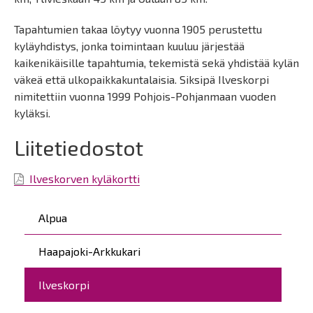
Tapahtumien takaa löytyy vuonna 1905 perustettu
kyläyhdistys, jonka toimintaan kuuluu järjestää
kaikenikäisille tapahtumia, tekemistä sekä yhdistää kylän
väkeä että ulkopaikkakuntalaisia. Siksipä Ilveskorpi
nimitettiin vuonna 1999 Pohjois-Pohjanmaan vuoden
kyläksi.
Liitetiedostot
Ilveskorven kyläkortti
Päävalikko
Alpua
Haapajoki-Arkkukari
Ilveskorpi