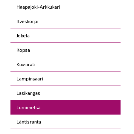
Haapajoki-Arkkukari
Ilveskorpi
Jokela
Kopsa
Kuusirati
Lampinsaari
Lasikangas
Lumimetsä
Läntisranta