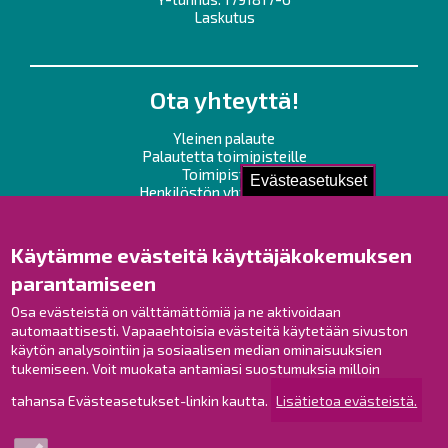
Laskutus
Ota yhteyttä!
Yleinen palaute
Palautetta toimipisteille
Toimipisteet
Evästeasetukset
Henkilöstön yhteystiedot
Opaskartta
Käytämme evästeitä käyttäjäkokemuksen
Raahe Facebookissa
parantamiseen
Raahe Instagramissa
Osa evästeistä on välttämättömiä ja ne aktivoidaan
Raahe LinkedInissä
automaattisesti. Vapaaehtoisia evästeitä käytetään sivuston
Raahe YouTubessa
käytön analysointiin ja sosiaalisen median ominaisuuksien
tukemiseen. Voit muokata antamiasi suostumuksia milloin
tahansa Evästeasetukset-linkin kautta.
Lisätietoa evästeistä.
Tutustu!