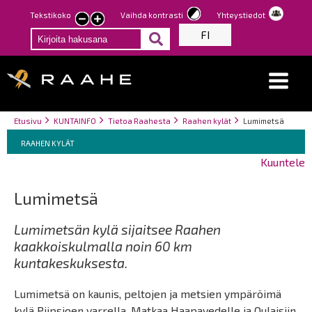
Hyppää
Tekstikoko
Vaihda kontrasti
Yhteystiedot
Pienennä
Suurenna
pääsisältöön
FI
tekstin
tekstin
kokoa
kokoa
Breadcrumbs
You
Etusivu
KUNTAINFO
Tietoa Raahesta
Raahen kylät
Lumimetsä
Breadcrumbs
are
You
RAAHEN KYLÄT
here:
are
Kuuntele
here:
Lumimetsä
Lumimetsän kylä sijaitsee Raahen
kaakkoiskulmalla noin 60 km
kuntakeskuksesta.
Lumimetsä on kaunis, peltojen ja metsien ympäröimä
kylä Piipsjoen varrella. Matkaa Haapavedelle ja Oulaisiin