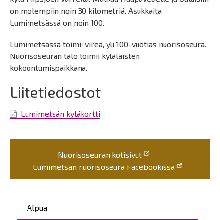
on molempiin noin 30 kilometriä. Asukkaita
Lumimetsässä on noin 100.
Lumimetsässä toimii vireä, yli 100-vuotias nuorisoseura.
Nuorisoseuran talo toimii kyläläisten
kokoontumispaikkana.
Liitetiedostot
Lumimetsän kyläkortti
Nuorisoseuran kotisivut
Lumimetsän nuorisoseura Facebookissa
Päävalikko
Alpua