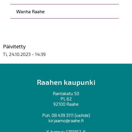
Wanha Raahe
Päivitetty
Ti, 24.10.2023 - 14:39
Raahen kaupunki
Rantakatu 50
PL 62
92100 Raahe
Puh.
08 439 3111
(vaihde)
kirjaamo@raahe.fi
Y-tunnus: 1791817-6