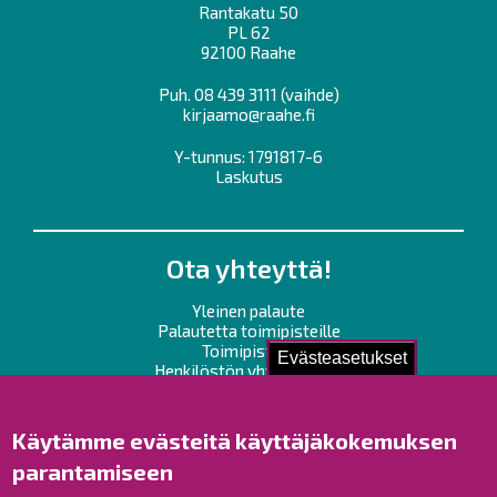
Rantakatu 50
PL 62
92100 Raahe
Puh.
08 439 3111
(vaihde)
kirjaamo@raahe.fi
Y-tunnus: 1791817-6
Laskutus
Ota yhteyttä!
Yleinen palaute
Palautetta toimipisteille
Toimipisteet
Evästeasetukset
Henkilöstön yhteystiedot
Opaskartta
Käytämme evästeitä käyttäjäkokemuksen
Raahe Facebookissa
parantamiseen
Raahe Instagramissa