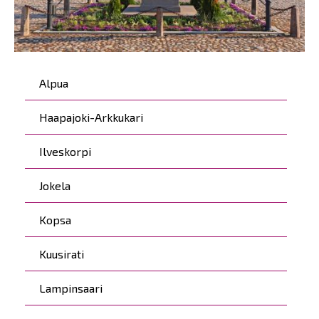
Päävalikko
Alpua
Haapajoki-Arkkukari
Ilveskorpi
Jokela
Kopsa
Kuusirati
Lampinsaari