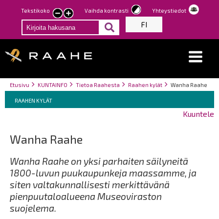
Hyppää
Tekstikoko
Vaihda kontrasti
Yhteystiedot
Pienennä
Suurenna
pääsisältöön
FI
tekstin
tekstin
kokoa
kokoa
Breadcrumbs
You
Etusivu
KUNTAINFO
Tietoa Raahesta
Raahen kylät
Wanha Raahe
Breadcrumbs
are
You
RAAHEN KYLÄT
here:
are
Kuuntele
here:
Wanha Raahe
Wanha Raahe on yksi parhaiten säilyneitä
1800-luvun puukaupunkeja maassamme, ja
siten valtakunnallisesti merkittävänä
pienpuutaloalueena Museoviraston
suojelema.