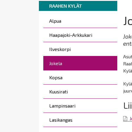
Breadcrumbs
You
here:
RAAHEN KYLÄT
are
J
Päävalikko
here:
Alpua
Haapajoki-Arkkukari
Jok
ent
Ilveskorpi
Asut
Jokela
Raah
Kylä
Kopsa
Kylä
juur
Kuusirati
Li
Lampinsaari
J
Lasikangas