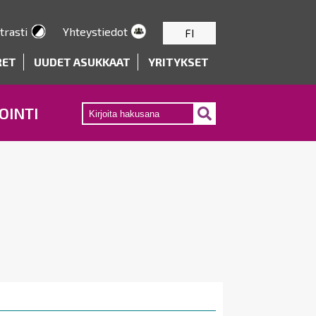
trasti
Yhteystiedot
FI
RET
UUDET ASUKKAAT
YRITYKSET
OINTI