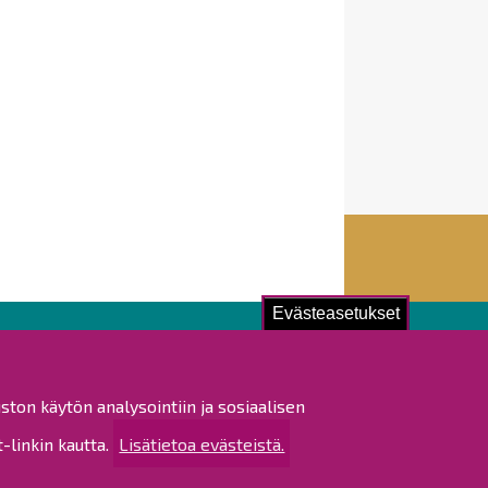
Evästeasetukset
ustu!
ston käytön analysointiin ja sosiaalisen
istat ja pöytäkirjat
linkin kautta.
Lisätietoa evästeistä.
altijapäätökset
ukset