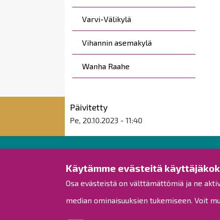
Varvi-Välikylä
Vihannin asemakylä
Wanha Raahe
Päivitetty
Pe, 20.10.2023 - 11:40
Raahen kaupunki
Käytämme evästeitä käyttäjäko
Osa evästeistä on välttämättömiä ja ne akti
Rantakatu 50
PL 62
median ominaisuuksien tukemiseen. Voit muo
92100 Raahe