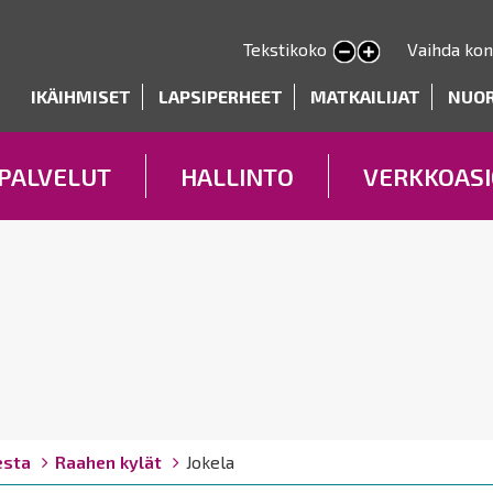
Hyppää
pääsisältöön
Tekstikoko
Vaihda kon
Pienennä tekstin kokoa
Suurenna tekstin kokoa
deryhmät
IKÄIHMISET
LAPSIPERHEET
MATKAILIJAT
NUO
PALVELUT
HALLINTO
VERKKOASI
esta
Raahen kylät
Jokela