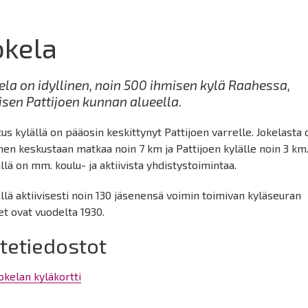
okela
ela on idyllinen, noin 500 ihmisen kylä Raahessa,
isen Pattijoen kunnan alueella.
us kylällä on pääosin keskittynyt Pattijoen varrelle. Jokelasta 
en keskustaan matkaa noin 7 km ja Pattijoen kylälle noin 3 km
llä on mm. koulu- ja aktiivista yhdistystoimintaa.
llä aktiivisesti noin 130 jäsenensä voimin toimivan kyläseuran
et ovat vuodelta 1930.
itetiedostot
okelan kyläkortti