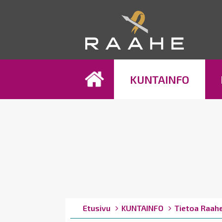
Koh
KUNTAINFO
Breadcrumbs
You
Etusivu
KUNTAINFO
Tietoa Raah
are