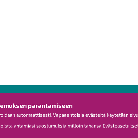
Ota yhteyttä!
Tut
kemuksen parantamiseen
voidaan automaattisesti. Vapaaehtoisia evästeitä käytetään sivu
Yleinen palaute
Esitysl
Palautetta toimipisteille
kata antamiasi suostumuksia milloin tahansa Evästeasetukset-
Viranh
Toimipisteet
Henkilöstön yhteystiedot
Kuulut