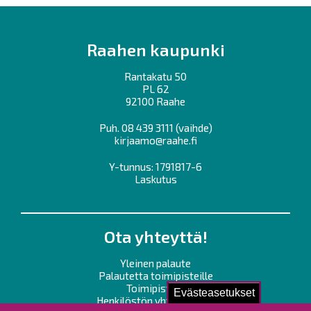
Raahen kaupunki
Rantakatu 50
PL 62
92100 Raahe
Puh.
08 439 3111
(vaihde)
kirjaamo@raahe.fi
Y-tunnus: 1791817-6
Laskutus
Ota yhteyttä!
Yleinen palaute
Palautetta toimipisteille
Toimipisteet
Evästeasetukset
Henkilöstön yhteystiedot