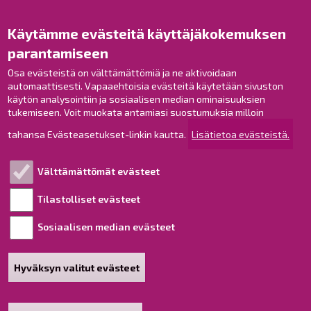
Opaskartta
Käytämme evästeitä käyttäjäkokemuksen
Raahe Facebookissa
parantamiseen
Raahe Instagramissa
Osa evästeistä on välttämättömiä ja ne aktivoidaan
Raahe LinkedInissä
automaattisesti. Vapaaehtoisia evästeitä käytetään sivuston
Raahe YouTubessa
käytön analysointiin ja sosiaalisen median ominaisuuksien
tukemiseen. Voit muokata antamiasi suostumuksia milloin
tahansa Evästeasetukset-linkin kautta.
Lisätietoa evästeistä.
Tutustu!
Välttämättömät evästeet
Esityslistat ja pöytäkirjat
Viranhaltijapäätökset
Tilastolliset evästeet
Kuulutukset
Sosiaalisen median evästeet
Henkilötietojen käsittely
Saavutettavuusseloste
Hyväksyn valitut evästeet
Sivukartta
Tietoa sivustosta