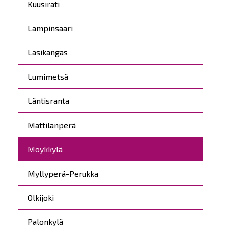
Kuusirati
Lampinsaari
Lasikangas
Lumimetsä
Läntisranta
Mattilanperä
Möykkylä
Myllyperä-Perukka
Olkijoki
Palonkylä