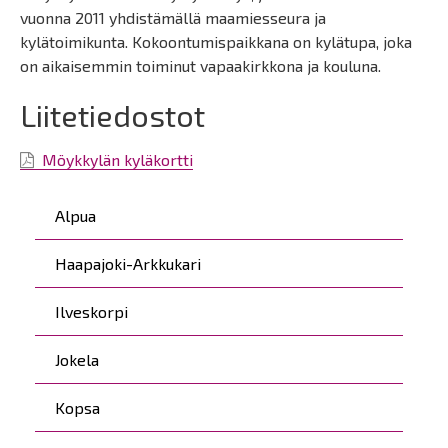
vuonna 2011 yhdistämällä maamiesseura ja
kylätoimikunta. Kokoontumispaikkana on kylätupa, joka
on aikaisemmin toiminut vapaakirkkona ja kouluna.
Liitetiedostot
Möykkylän kyläkortti
Päävalikko
Alpua
Haapajoki-Arkkukari
Ilveskorpi
Jokela
Kopsa