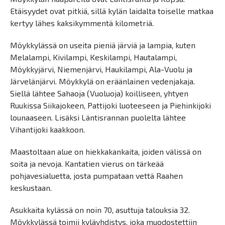
Etäisyydet ovat pitkiä, sillä kylän laidalta toiselle matkaa
kertyy lähes kaksikymmentä kilometriä.
Möykkylässä on useita pieniä järviä ja lampia, kuten
Melalampi, Kivilampi, Keskilampi, Hautalampi,
Möykkyjärvi, Niemenjärvi, Haukilampi, Ala-Vuolu ja
Järvelänjärvi. Möykkylä on eräänlainen vedenjakaja.
Siellä lähtee Sahaoja (Vuoluoja) koilliseen, yhtyen
Ruukissa Siikajokeen, Pattijoki luoteeseen ja Piehinkijoki
lounaaseen. Lisäksi Läntisrannan puolelta lähtee
Vihantijoki kaakkoon.
Maastoltaan alue on hiekkakankaita, joiden välissä on
soita ja nevoja. Kantatien vierus on tärkeää
pohjavesialuetta, josta pumpataan vettä Raahen
keskustaan.
Asukkaita kylässä on noin 70, asuttuja talouksia 32.
Möykkylässä toimii kyläyhdistys, joka muodostettiin