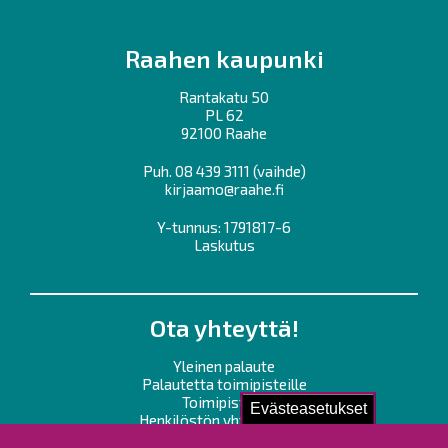
Raahen kaupunki
Rantakatu 50
PL 62
92100 Raahe
Puh.
08 439 3111
(vaihde)
kirjaamo@raahe.fi
Y-tunnus: 1791817-6
Laskutus
Ota yhteyttä!
Yleinen palaute
Palautetta toimipisteille
Toimipisteet
Evästeasetukset
Henkilöstön yhteystiedot
Opaskartta