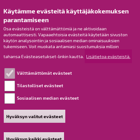
Käytämme evästeitä käyttäjäkokemuksen
Raahe Facebookissa
parantamiseen
Raahe Instagramissa
Raahe LinkedInissä
Osa evästeistä on välttämättömiä ja ne aktivoidaan
automaattisesti. Vapaaehtoisia evästeitä käytetään sivuston
Raahe YouTubessa
käytön analysointiin ja sosiaalisen median ominaisuuksien
tukemiseen. Voit muokata antamiasi suostumuksia milloin
tahansa Evästeasetukset-linkin kautta.
Lisätietoa evästeistä.
Tutustu!
Välttämättömät evästeet
Esityslistat ja pöytäkirjat
Viranhaltijapäätökset
Tilastolliset evästeet
Kuulutukset
Sosiaalisen median evästeet
Henkilötietojen käsittely
Saavutettavuusseloste
Hyväksyn valitut evästeet
Sivukartta
Tietoa sivustosta
Hyväksyn kaikki evästeet
Poista hyväksyntä