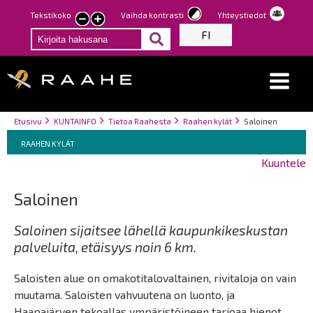
Hyppää
Tekstikoko
Vaihda kontrasti
Yhteystiedot
Pienennä
Suurenna
pääsisältöön
FI
tekstin
tekstin
kokoa
kokoa
Breadcrumbs
You
Etusivu
KUNTAINFO
Tietoa Raahesta
Raahen kylät
Saloinen
Breadcrumbs
are
You
RAAHEN KYLÄT
here:
are
Kuuntele
here:
Saloinen
Saloinen sijaitsee lähellä kaupunkikeskustan
palveluita, etäisyys noin 6 km.
Saloisten alue on omakotitalovaltainen, rivitaloja on vain
muutama. Saloisten vahvuutena on luonto, ja
Haapajärven tekoallas ympäristöineen tarjoaa hienot