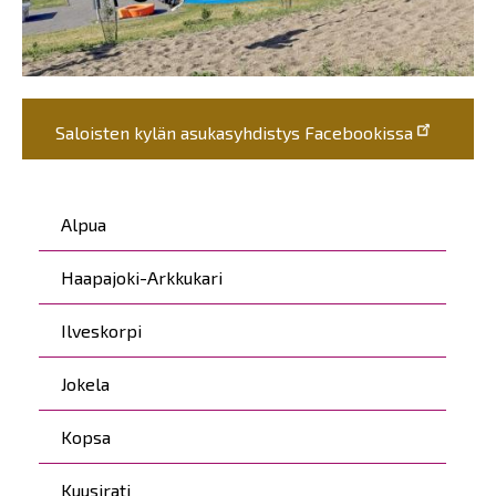
Saloisten kylän asukasyhdistys Facebookissa
Päävalikko
Alpua
Haapajoki-Arkkukari
Ilveskorpi
Jokela
Kopsa
Kuusirati