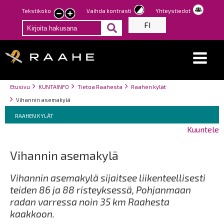
Hyppää
Tekstikoko
Vaihda kontrasti
Yhteystiedot
Pienennä
Suurenna
pääsisältöön
FI
tekstin
tekstin
kokoa
kokoa
Breadcrumbs
You
Etusivu
KUNTAINFO
Tietoa Raahesta
Raahen kylät
are
Vihannin asemakylä
here:
Breadcrumbs
You
RAAHEN KYLÄT
are
Kuuntele
here:
Vihannin asemakylä
Vihannin asemakylä sijaitsee liikenteellisesti
teiden 86 ja 88 risteyksessä, Pohjanmaan
radan varressa noin 35 km Raahesta
kaakkoon.