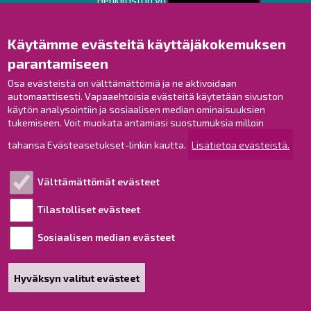
Opaskartta
Käytämme evästeitä käyttäjäkokemuksen
Raahe Facebookissa
parantamiseen
Raahe Instagramissa
Raahe LinkedInissä
Osa evästeistä on välttämättömiä ja ne aktivoidaan
automaattisesti. Vapaaehtoisia evästeitä käytetään sivuston
Raahe YouTubessa
käytön analysointiin ja sosiaalisen median ominaisuuksien
tukemiseen. Voit muokata antamiasi suostumuksia milloin
tahansa Evästeasetukset-linkin kautta.
Lisätietoa evästeistä.
Tutustu!
Välttämättömät evästeet
Esityslistat ja pöytäkirjat
Viranhaltijapäätökset
Tilastolliset evästeet
Kuulutukset
Sosiaalisen median evästeet
Henkilötietojen käsittely
Saavutettavuusseloste
Hyväksyn valitut evästeet
Sivukartta
Tietoa sivustosta