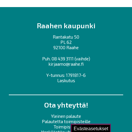
Raahen kaupunki
Rantakatu 50
PL 62
92100 Raahe
Puh.
08 439 3111
(vaihde)
kirjaamo@raahe.fi
Y-tunnus: 1791817-6
Laskutus
Ota yhteyttä!
Yleinen palaute
Palautetta toimipisteille
Toimipisteet
Evästeasetukset
Henkilöstön yhteystiedot