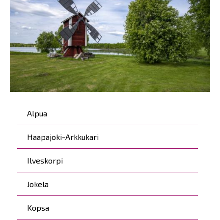
Päävalikko
Alpua
Haapajoki-Arkkukari
Ilveskorpi
Jokela
Kopsa