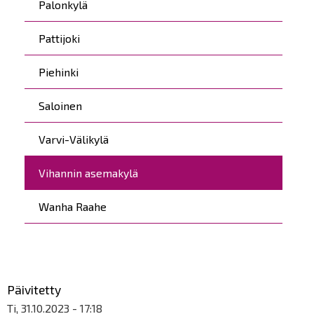
Palonkylä
Pattijoki
Piehinki
Saloinen
Varvi-Välikylä
Vihannin asemakylä
Wanha Raahe
Päivitetty
Ti, 31.10.2023 - 17:18