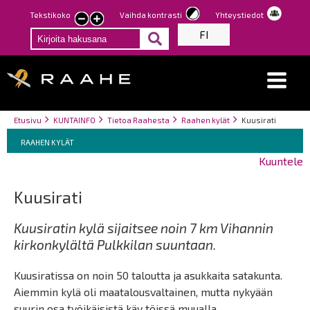
Hyppää
Tekstikoko
Vaihda kontrasti
Yhteystiedot
Pienennä
Suurenna
pääsisältöön
FI
tekstin
tekstin
kokoa
kokoa
Breadcrumbs
You
Etusivu
KUNTAINFO
Tietoa Raahesta
Raahen kylät
Kuusirati
Breadcrumbs
are
You
RAAHEN KYLÄT
here:
are
Kuuntele
here:
Kuusirati
Kuusiratin kylä sijaitsee noin 7 km Vihannin
kirkonkylältä Pulkkilan suuntaan.
Kuusiratissa on noin 50 taloutta ja asukkaita satakunta.
Aiemmin kylä oli maatalousvaltainen, mutta nykyään
suurin osa työikäisistä käy töissä muualla.