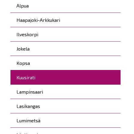
Päävalikko
Alpua
Haapajoki-Arkkukari
Ilveskorpi
Jokela
Kopsa
Kuusirati
Lampinsaari
Lasikangas
Lumimetsä