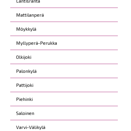
Läntisranta
Mattilanperä
Möykkylä
Myllyperä-Perukka
Olkijoki
Palonkylä
Pattijoki
Piehinki
Saloinen
Varvi-Välikylä