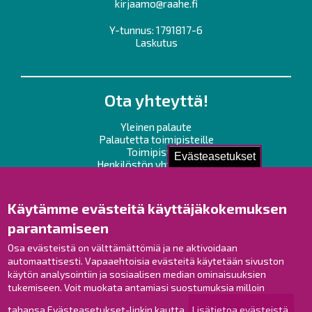
kirjaamo@raahe.fi
Y-tunnus: 1791817-6
Laskutus
Ota yhteyttä!
Yleinen palaute
Palautetta toimipisteille
Toimipisteet
Evästeasetukset
Henkilöstön yhteystiedot
Opaskartta
Käytämme evästeitä käyttäjäkokemuksen
Raahe Facebookissa
parantamiseen
Raahe Instagramissa
Osa evästeistä on välttämättömiä ja ne aktivoidaan
Raahe LinkedInissä
automaattisesti. Vapaaehtoisia evästeitä käytetään sivuston
Raahe YouTubessa
käytön analysointiin ja sosiaalisen median ominaisuuksien
tukemiseen. Voit muokata antamiasi suostumuksia milloin
tahansa Evästeasetukset-linkin kautta.
Lisätietoa evästeistä.