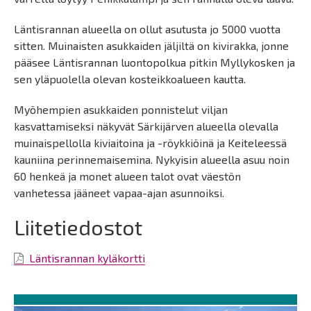
Läntisrannan alueella on ollut asutusta jo 5000 vuotta
sitten. Muinaisten asukkaiden jäljiltä on kivirakka, jonne
pääsee Läntisrannan luontopolkua pitkin Myllykosken ja
sen yläpuolella olevan kosteikkoalueen kautta.
Myöhempien asukkaiden ponnistelut viljan
kasvattamiseksi näkyvät Särkijärven alueella olevalla
muinaispellolla kiviaitoina ja -röykkiöinä ja Keiteleessä
kauniina perinnemaisemina. Nykyisin alueella asuu noin
60 henkeä ja monet alueen talot ovat väestön
vanhetessa jääneet vapaa-ajan asunnoiksi.
Liitetiedostot
Läntisrannan kyläkortti