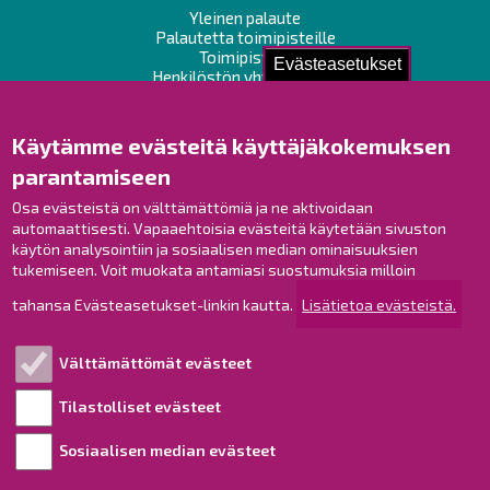
Yleinen palaute
Palautetta toimipisteille
Toimipisteet
Evästeasetukset
Henkilöstön yhteystiedot
Opaskartta
Käytämme evästeitä käyttäjäkokemuksen
Raahe Facebookissa
parantamiseen
Raahe Instagramissa
Raahe LinkedInissä
Osa evästeistä on välttämättömiä ja ne aktivoidaan
automaattisesti. Vapaaehtoisia evästeitä käytetään sivuston
Raahe YouTubessa
käytön analysointiin ja sosiaalisen median ominaisuuksien
tukemiseen. Voit muokata antamiasi suostumuksia milloin
tahansa Evästeasetukset-linkin kautta.
Lisätietoa evästeistä.
Tutustu!
Välttämättömät evästeet
Esityslistat ja pöytäkirjat
Viranhaltijapäätökset
Tilastolliset evästeet
Kuulutukset
Sosiaalisen median evästeet
Henkilötietojen käsittely