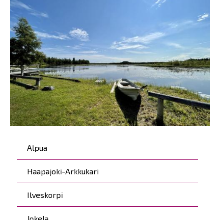
Päävalikko
Alpua
Haapajoki-Arkkukari
Ilveskorpi
Jokela