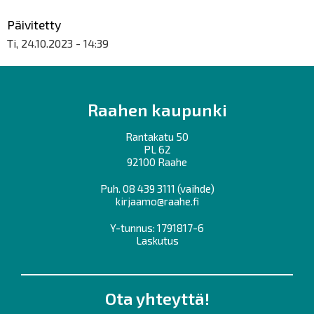
Päivitetty
Ti, 24.10.2023 - 14:39
Raahen kaupunki
Rantakatu 50
PL 62
92100 Raahe
Puh.
08 439 3111
(vaihde)
kirjaamo@raahe.fi
Y-tunnus: 1791817-6
Laskutus
Ota yhteyttä!