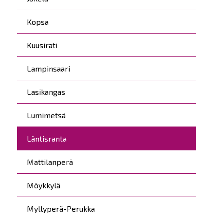
Kopsa
Kuusirati
Lampinsaari
Lasikangas
Lumimetsä
Läntisranta
Mattilanperä
Möykkylä
Myllyperä-Perukka