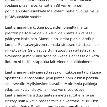
voidaan pitää myös kantatien 88 varren ja sen
pohjoispuolen asukkaita Mäntylammelle, Vuolujärvelle
ja Möykkylään saakka.
Läntisrannantie kulkee polveillen pienillä mäillä,
pienten peltoaukeiden ja kauniiden metsien välissä
päättyen Hakalaan. Alueella on useita pieniä järviä ja
lampia, Rantasenjärven rannalla sijaitsee Läntisrannan
virkistysalue. Se on suosittu helposti saavutettavana,
avoimena ja monipuolisena paikkana. Rannassa on kota,
lintutorni ja liikuntapaikka laitteineen ja kiikkuineen.
Läntisrannantietä seurattaessa on Kukkosen talon luona
opasteet luontopolulle, joka johtaa noin 2 km:n päässä
sijaitsevalle Myllykosken laavulle. Molempia paikkoja
ylläpitää kyläyhdistys, ja niissä voi myös yöpyä.
Läntisrannantie jatkuu länteen metsäautotienä, ja se
kiertyy noin 4 km:n päässä takaisin kantatielle 88. Tien
varrelta löytyy Penikkalampi ja sen rannalla oleva laavu.