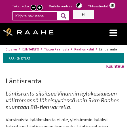
Hyppää
Tekstikoko
Vaihda kontrasti
Yhteystiedot
Pienennä
Suurenna
pääsisältöön
FI
tekstin
tekstin
kokoa
kokoa
Breadcrumbs
You
Etusivu
KUNTAINFO
Tietoa Raahesta
Raahen kylät
Läntisranta
Breadcrumbs
are
You
RAAHEN KYLÄT
here:
are
Kuuntele
here:
Läntisranta
Läntisranta sijaitsee Vihannin kyläkeskuksen
välittömässä läheisyydessä noin 5 km Raahen
suuntaan 88-tien varrella.
Varsinaista kyläkeskusta ei ole, yleisimmin kyläksi
katsotaan Läntisrannan tien seutu. Läntisrantasina