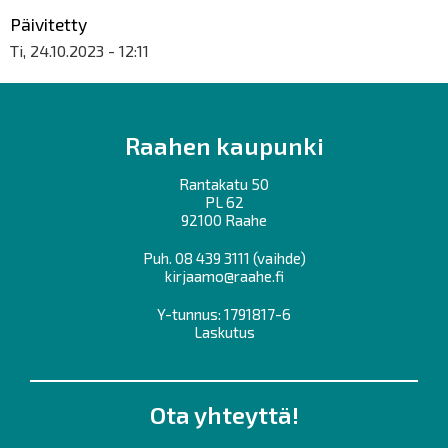
Päivitetty
Ti, 24.10.2023 - 12:11
Raahen kaupunki
Rantakatu 50
PL 62
92100 Raahe
Puh.
08 439 3111
(vaihde)
kirjaamo@raahe.fi
Y-tunnus: 1791817-6
Laskutus
Ota yhteyttä!