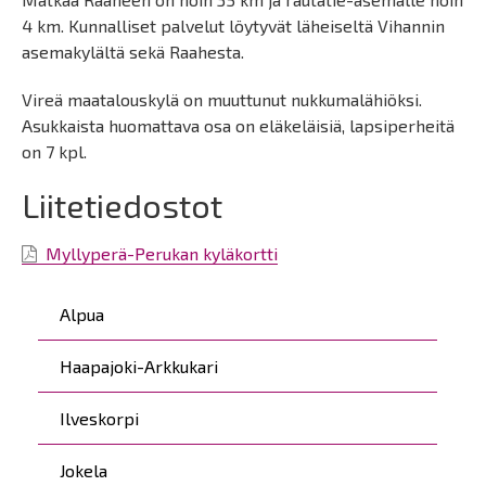
4 km. Kunnalliset palvelut löytyvät läheiseltä Vihannin
asemakylältä sekä Raahesta.
Vireä maatalouskylä on muuttunut nukkumalähiöksi.
Asukkaista huomattava osa on eläkeläisiä, lapsiperheitä
on 7 kpl.
Liitetiedostot
Myllyperä-Perukan kyläkortti
Päävalikko
Alpua
Haapajoki-Arkkukari
Ilveskorpi
Jokela