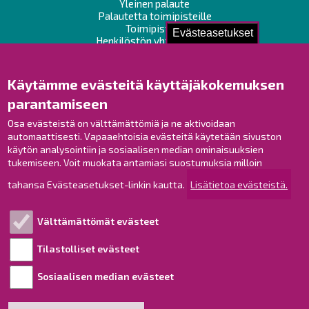
Yleinen palaute
Palautetta toimipisteille
Toimipisteet
Evästeasetukset
Henkilöstön yhteystiedot
Opaskartta
Käytämme evästeitä käyttäjäkokemuksen
Raahe Facebookissa
parantamiseen
Raahe Instagramissa
Osa evästeistä on välttämättömiä ja ne aktivoidaan
Raahe LinkedInissä
automaattisesti. Vapaaehtoisia evästeitä käytetään sivuston
Raahe YouTubessa
käytön analysointiin ja sosiaalisen median ominaisuuksien
tukemiseen. Voit muokata antamiasi suostumuksia milloin
tahansa Evästeasetukset-linkin kautta.
Lisätietoa evästeistä.
Tutustu!
Välttämättömät evästeet
Esityslistat ja pöytäkirjat
Viranhaltijapäätökset
Tilastolliset evästeet
Kuulutukset
Sosiaalisen median evästeet
Henkilötietojen käsittely
Saavutettavuusseloste