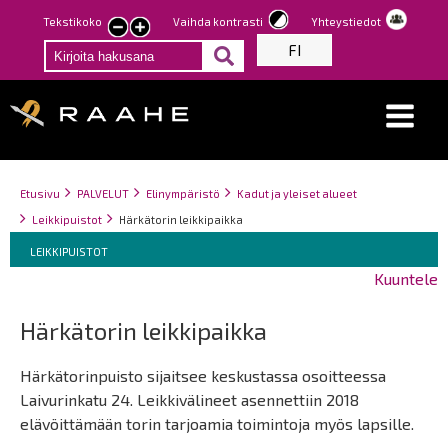
Hyppää
Tekstikoko
Vaihda kontrasti
Yhteystiedot
Pienennä
Suurenna
pääsisältöön
FI
tekstin
tekstin
kokoa
kokoa
Breadcrumbs
You
Etusivu
PALVELUT
Elinympäristö
Kadut ja yleiset alueet
are
Leikkipuistot
Härkätorin leikkipaikka
here:
Breadcrumbs
You
LEIKKIPUISTOT
are
Kuuntele
here:
Härkätorin leikkipaikka
Härkätorinpuisto sijaitsee keskustassa osoitteessa
Laivurinkatu 24. Leikkivälineet asennettiin 2018
elävöittämään torin tarjoamia toimintoja myös lapsille.