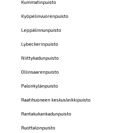
Kummatinpuisto
Kyöpelinvuorenpuisto
Leppälinnunpuisto
Lybeckerinpuisto
Niittykadunpuisto
Ollinsaarenpuisto
Palonkylänpuisto
Raatihuoneen keskusleikkipuisto
Rantakukankadunpuisto
Ruottalonpuisto