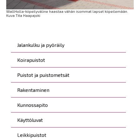
WallHolla-kiipeilyväline haastaa vähän isommat lapset kiipeilemään.
Kuva Tita Haapajoki
Päävalikko
Jalankulku ja pyöräily
Koirapuistot
Puistot ja puistometsät
Rakentaminen
Kunnossapito
Käyttöluvat
Leikkipuistot