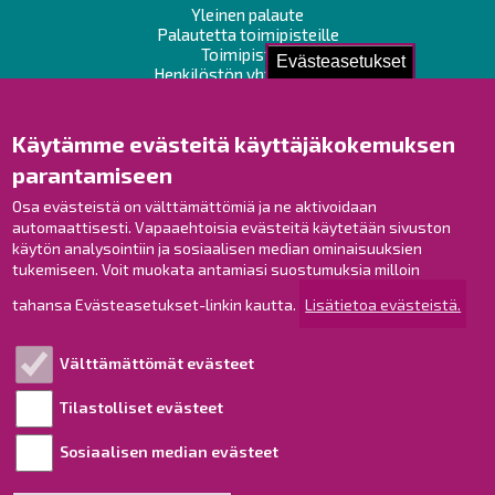
Yleinen palaute
Palautetta toimipisteille
Toimipisteet
Evästeasetukset
Henkilöstön yhteystiedot
Opaskartta
Käytämme evästeitä käyttäjäkokemuksen
Raahe Facebookissa
parantamiseen
Raahe Instagramissa
Osa evästeistä on välttämättömiä ja ne aktivoidaan
Raahe LinkedInissä
automaattisesti. Vapaaehtoisia evästeitä käytetään sivuston
Raahe YouTubessa
käytön analysointiin ja sosiaalisen median ominaisuuksien
tukemiseen. Voit muokata antamiasi suostumuksia milloin
tahansa Evästeasetukset-linkin kautta.
Lisätietoa evästeistä.
Tutustu!
Välttämättömät evästeet
Esityslistat ja pöytäkirjat
Viranhaltijapäätökset
Tilastolliset evästeet
Kuulutukset
Sosiaalisen median evästeet
Henkilötietojen käsittely
Saavutettavuusseloste