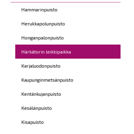
Hammarinpuisto
Herukkapolunpuisto
Honganpalonpuisto
Härkätorin leikkipaikka
Karjaluodonpuisto
Kaupunginmetsänpuisto
Kentänkujanpuisto
Kesälänpuisto
Kisapuisto