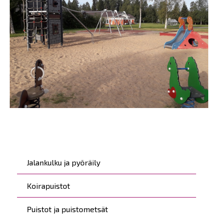
Päävalikko
Jalankulku ja pyöräily
Koirapuistot
Puistot ja puistometsät