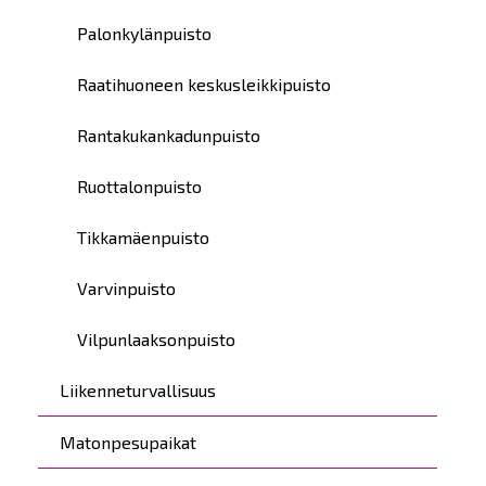
Palonkylänpuisto
Raatihuoneen keskusleikkipuisto
Rantakukankadunpuisto
Ruottalonpuisto
Tikkamäenpuisto
Varvinpuisto
Vilpunlaaksonpuisto
Liikenneturvallisuus
Matonpesupaikat