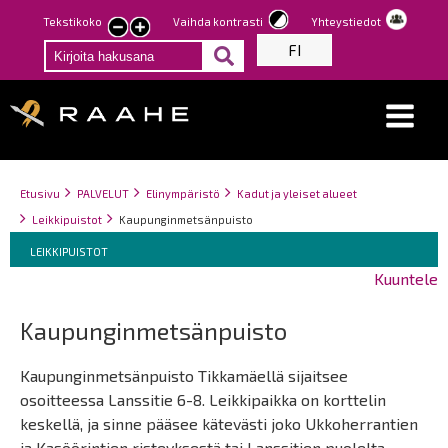
Hyppää
Tekstikoko
Vaihda kontrasti
Yhteystiedot
Pienennä
Suurenna
pääsisältöön
FI
tekstin
tekstin
kokoa
kokoa
Breadcrumbs
You
Etusivu
PALVELUT
Elinympäristö
Kadut ja yleiset alueet
are
Leikkipuistot
Kaupunginmetsänpuisto
here:
Breadcrumbs
You
LEIKKIPUISTOT
are
Kuuntele
here:
Kaupunginmetsänpuisto
Kaupunginmetsänpuisto Tikkamäellä sijaitsee
osoitteessa Lanssitie 6-8. Leikkipaikka on korttelin
keskellä, ja sinne pääsee kätevästi joko Ukkoherrantien
ja Kasöörintien risteyksestä tai Lanssitien puolelta