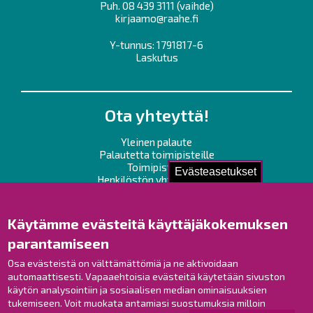
Puh.
08 439 3111
(vaihde)
kirjaamo@raahe.fi
Y-tunnus: 1791817-6
Laskutus
Ota yhteyttä!
Yleinen palaute
Palautetta toimipisteille
Toimipisteet
Evästeasetukset
Henkilöstön yhteystiedot
Opaskartta
Käytämme evästeitä käyttäjäkokemuksen
Raahe Facebookissa
parantamiseen
Raahe Instagramissa
Osa evästeistä on välttämättömiä ja ne aktivoidaan
Raahe LinkedInissä
automaattisesti. Vapaaehtoisia evästeitä käytetään sivuston
Raahe YouTubessa
käytön analysointiin ja sosiaalisen median ominaisuuksien
tukemiseen. Voit muokata antamiasi suostumuksia milloin