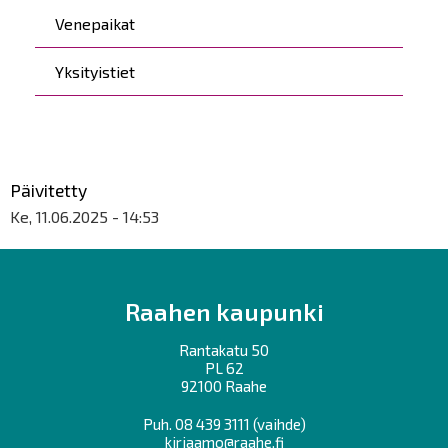
Venepaikat
Yksityistiet
Päivitetty
Ke, 11.06.2025 - 14:53
Raahen kaupunki
Rantakatu 50
PL 62
92100 Raahe
Puh.
08 439 3111
(vaihde)
kirjaamo@raahe.fi