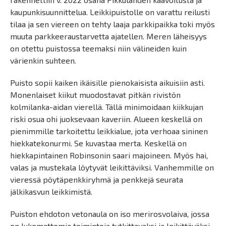
kaupunkisuunnittelua. Leikkipuistolle on varattu reilusti
tilaa ja sen viereen on tehty laaja parkkipaikka toki myös
muuta parkkeeraustarvetta ajatellen. Meren läheisyys
on otettu puistossa teemaksi niin välineiden kuin
värienkin suhteen.
Puisto sopii kaiken ikäisille pienokaisista aikuisiin asti.
Monenlaiset kiikut muodostavat pitkän rivistön
kolmilanka-aidan vierellä. Tällä minimoidaan kiikkujan
riski osua ohi juoksevaan kaveriin. Alueen keskellä on
pienimmille tarkoitettu leikkialue, jota verhoaa sininen
hiekkatekonurmi. Se kuvastaa merta. Keskellä on
hiekkapintainen Robinsonin saari majoineen. Myös hai,
valas ja mustekala löytyvät leikittäviksi. Vanhemmille on
vieressä pöytäpenkkiryhmä ja penkkejä seurata
jälkikasvun leikkimistä.
Puiston ehdoton vetonaula on iso merirosvolaiva, jossa
on lukemattomia toimintoja tutkittavaksi ja leikittäväksi.