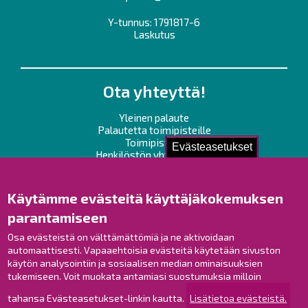
Y-tunnus: 1791817-6
Laskutus
Ota yhteyttä!
Yleinen palaute
Palautetta toimipisteille
Toimipisteet
Evästeasetukset
Henkilöstön yhteystiedot
Opaskartta
Käytämme evästeitä käyttäjäkokemuksen
Raahe Facebookissa
parantamiseen
Raahe Instagramissa
Osa evästeistä on välttämättömiä ja ne aktivoidaan
Raahe LinkedInissä
automaattisesti. Vapaaehtoisia evästeitä käytetään sivuston
Raahe YouTubessa
käytön analysointiin ja sosiaalisen median ominaisuuksien
tukemiseen. Voit muokata antamiasi suostumuksia milloin
tahansa Evästeasetukset-linkin kautta.
Lisätietoa evästeistä.