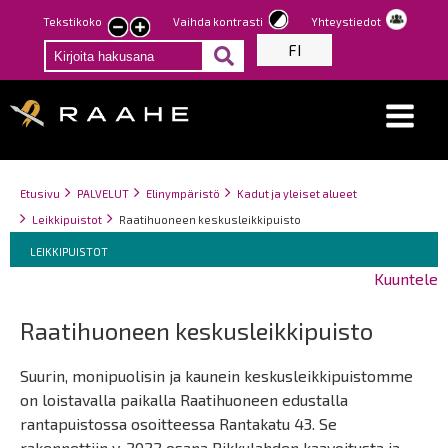
Hyppää
Tekstikoko
Vaihda kontrasti
Yhteystiedot
Pienennä
Suurenna
pääsisältöön
FI
tekstin
tekstin
kokoa
kokoa
Breadcrumbs
You
Etusivu
PALVELUT
Elinympäristö
Kadut ja yleiset alueet
are
Leikkipuistot
Raatihuoneen keskusleikkipuisto
here:
Breadcrumbs
You
LEIKKIPUISTOT
are
Kuuntele
here:
Raatihuoneen keskusleikkipuisto
Suurin, monipuolisin ja kaunein keskusleikkipuistomme
on loistavalla paikalla Raatihuoneen edustalla
rantapuistossa osoitteessa Rantakatu 43. Se
rakennettiin v. 2022 osana Pikkulahden kaavoitusta ja