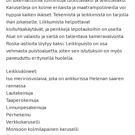
Karuselleja on kolme erilaista ja maatrampoliineilla voi
hyppiä kaiken ikäiset. Tekemistä ja leikkimistä on tarjolla
ihan jokaiselle. Liikkumista helpottavat
kivituhkakäytävät, ja penkkejä lepotaukoihin on useita.
Alue on valaistu ja siellä on tallentava kameravalvonta.
Roska-astioita löytyy kaksi. Leikkipuisto on osa
vehmasta puistoaluetta, joten sen istutuksiin on myös
paneuduttu erityisellä huolella.
Leikkivälineet:
Iso merirosvolaiva, joka on ankkurissa Helenan saaren
rannassa
Lautakeinuja
Taaperokeinuja
Linnunpesäkeinuja
Perhekeinu
Verkkokaruselli
Monsoon kolmilapainen karuselli