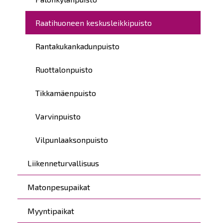
Raatihuoneen keskusleikkipuisto
Rantakukankadunpuisto
Ruottalonpuisto
Tikkamäenpuisto
Varvinpuisto
Vilpunlaaksonpuisto
Liikenneturvallisuus
Matonpesupaikat
Myyntipaikat